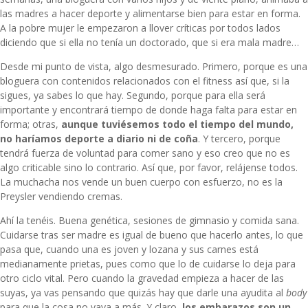
las madres a hacer deporte y alimentarse bien para estar en forma.
A la pobre mujer le empezaron a llover críticas por todos lados
diciendo que si ella no tenía un doctorado, que si era mala madre…
Desde mi punto de vista, algo desmesurado. Primero, porque es una
bloguera con contenidos relacionados con el fitness así que, si la
sigues, ya sabes lo que hay. Segundo, porque para ella será
importante y encontrará tiempo de donde haga falta para estar en
forma; otras,
aunque tuviésemos todo el tiempo del mundo,
no haríamos deporte a diario ni de coña
. Y tercero, porque
tendrá fuerza de voluntad para comer sano y eso creo que no es
algo criticable sino lo contrario. Así que, por favor, relájense todos.
La muchacha nos vende un buen cuerpo con esfuerzo, no es la
Preysler vendiendo cremas.
Ahí la tenéis. Buena genética, sesiones de gimnasio y comida sana.
Cuidarse tras ser madre es igual de bueno que hacerlo antes, lo que
pasa que, cuando una es joven y lozana y sus carnes está
medianamente prietas, pues como que lo de cuidarse lo deja para
otro ciclo vital. Pero cuando la gravedad empieza a hacer de las
suyas, ya vas pensando que quizás hay que darle una ayudita al
body
para que la cosa no vaya a más. Y claro,
los embarazos son un