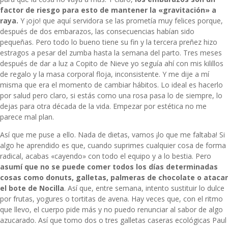
factor de riesgo para esto de mantener la «gravitación» a
raya.
Y ¡ojo! que aquí servidora se las prometía muy felices porque,
después de dos embarazos, las consecuencias habían sido
pequeñas. Pero todo lo bueno tiene su fin y la tercera preñez hizo
estragos a pesar del zumba hasta la semana del parto. Tres meses
después de dar a luz a Copito de Nieve yo seguía ahí con mis kilillos
de regalo y la masa corporal floja, inconsistente. Y me dije a mí
misma que era el momento de cambiar hábitos. Lo ideal es hacerlo
por salud pero claro, si estás como una rosa pasa lo de siempre, lo
dejas para otra década de la vida. Empezar por estética no me
parece mal plan.
Así que me puse a ello. Nada de dietas, vamos ¡lo que me faltaba! Si
algo he aprendido es que, cuando suprimes cualquier cosa de forma
radical, acabas «cayendo» con todo el equipo y a lo bestia. Pero
asumí que no se puede comer todos los días determinadas
cosas como donuts, galletas, palmeras de chocolate o atacar
el bote de Nocilla
. Así que, entre semana, intento sustituir lo dulce
por frutas, yogures o tortitas de avena. Hay veces que, con el ritmo
que llevo, el cuerpo pide más y no puedo renunciar al sabor de algo
azucarado. Así que tomo dos o tres galletas caseras ecológicas
Paul