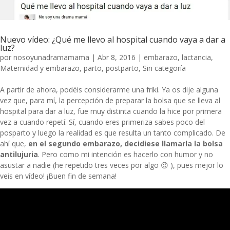
Nuevo vídeo: ¿Qué me llevo al hospital cuando vaya a dar a
luz?
por
nosoyunadramamama
|
Abr 8, 2016
|
embarazo
,
lactancia
,
Maternidad y embarazo
,
parto
,
postparto
,
Sin categoría
A partir de ahora, podéis considerarme una friki. Ya os dije alguna
vez que, para mí, la percepción de preparar la bolsa que se lleva al
hospital para dar a luz, fue muy distinta cuando la hice por primera
vez a cuando repetí. Sí, cuando eres primeriza sabes poco del
posparto y luego la realidad es que resulta un tanto complicado. De
ahí que,
en el segundo embarazo, decidiese llamarla la bolsa
antilujuria
. Pero como mi intención es hacerlo con humor y no
asustar a nadie (he repetido tres veces por algo 😉 ), pues mejor lo
veis en vídeo! ¡Buen fin de semana!