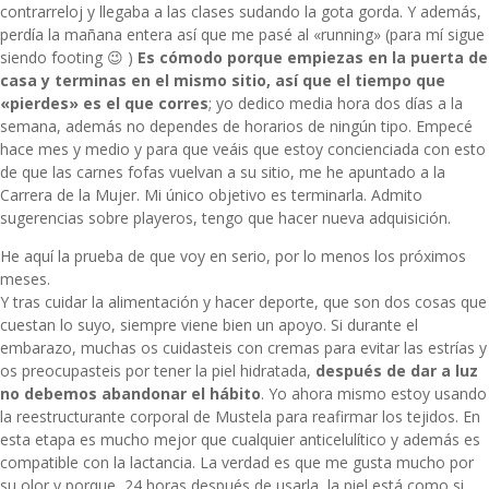
contrarreloj y llegaba a las clases sudando la gota gorda. Y además,
perdía la mañana entera así que me pasé al «running» (para mí sigue
siendo footing 😉 )
Es cómodo porque empiezas en la puerta de
casa y terminas en el mismo sitio, así que el tiempo que
«pierdes» es el que corres
; yo dedico media hora dos días a la
semana, además no dependes de horarios de ningún tipo. Empecé
hace mes y medio y para que veáis que estoy concienciada con esto
de que las carnes fofas vuelvan a su sitio, me he apuntado a la
Carrera de la Mujer. Mi único objetivo es terminarla. Admito
sugerencias sobre playeros, tengo que hacer nueva adquisición.
He aquí la prueba de que voy en serio, por lo menos los próximos
meses.
Y tras cuidar la alimentación y hacer deporte, que son dos cosas que
cuestan lo suyo, siempre viene bien un apoyo. Si durante el
embarazo, muchas os cuidasteis con cremas para evitar las estrías y
os preocupasteis por tener la piel hidratada,
después de dar a luz
no debemos abandonar el hábito
. Yo ahora mismo estoy usando
la reestructurante corporal de
Mustela
para reafirmar los tejidos. En
esta etapa es mucho mejor que cualquier anticelulítico y además es
compatible con la lactancia. La verdad es que me gusta mucho por
su olor y porque, 24 horas después de usarla, la piel está como si