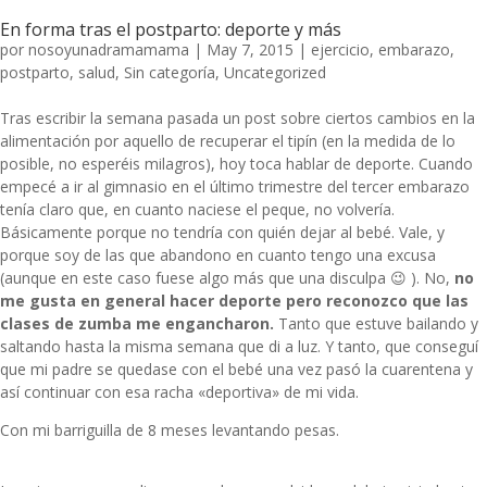
En forma tras el postparto: deporte y más
por
nosoyunadramamama
|
May 7, 2015
|
ejercicio
,
embarazo
,
postparto
,
salud
,
Sin categoría
,
Uncategorized
Tras escribir la semana pasada un post sobre ciertos
cambios en la
alimentación
por aquello de recuperar el tipín (en la medida de lo
posible, no esperéis milagros), hoy toca hablar de deporte. Cuando
empecé a ir al
gimnasio en el último trimestre
del tercer embarazo
tenía claro que, en cuanto naciese el peque, no volvería.
Básicamente porque no tendría con quién dejar al bebé. Vale, y
porque soy de las que abandono en cuanto tengo una excusa
(aunque en este caso fuese algo más que una disculpa 😉 ). No,
no
me gusta en general hacer deporte pero reconozco que las
clases de zumba me engancharon.
Tanto que estuve bailando y
saltando hasta la misma semana que di a luz. Y tanto, que conseguí
que mi padre se quedase con el bebé una vez pasó la cuarentena y
así continuar con esa racha «deportiva» de mi vida.
Con mi barriguilla de 8 meses levantando pesas.