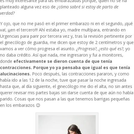
es muy interesante para las embarazadas porque, quién no se ha
planteado alguna vez eso de
¿cómo sabré si estoy de parto de
verdad?
Y ojo, que no me pasó en el primer embarazo ni en el segundo, ¡qué
va!, ¡¡¡en el tercero!!! Ahí estaba yo, madre multípara, entrando en
Urgencias para parir por tercera vez y, tras la revisión pertinente por
el ginecólogo de guardia, me dicen que estoy de 2 centímetros y que
vamos a ver cómo progresa el asunto.
¿Progresa?, ¿esto qué es?,
yo
no daba crédito. Así que nada, me ingresaron y fui a monitores,
donde
efectivamente se dieron cuenta de que tenía
contracciones. Porque yo ya pensaba que igual es que tenía
alucinaciones.
Poco después, las contracciones pararon, y como
había ido a las 12 de la noche, tuve que pasar la noche ingresada
hasta que, al día siguiente, el ginecólogo me dio el alta, no sin antes
querer revisar mis partes bajas sin darse cuenta de que aún no había
parido. Cosas que nos pasan a las que tenemos barrigas pequeñas
en los embarazos 😉