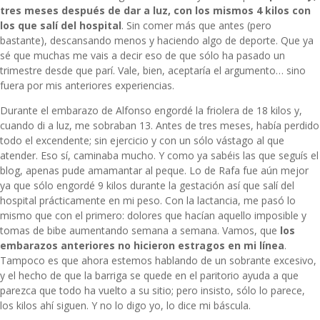
tres meses después de dar a luz, con los mismos 4 kilos con
los que salí del hospital
. Sin comer más que antes (pero
bastante), descansando menos y haciendo algo de deporte. Que ya
sé que muchas me vais a decir eso de que sólo ha pasado un
trimestre desde que parí. Vale, bien, aceptaría el argumento… sino
fuera por mis anteriores experiencias.
Durante el embarazo de Alfonso engordé la friolera de 18 kilos y,
cuando di a luz, me sobraban 13. Antes de tres meses, había perdido
todo el excendente; sin ejercicio y con un sólo vástago al que
atender. Eso sí, caminaba mucho. Y como ya sabéis las que seguís el
blog, apenas pude amamantar al peque. Lo de Rafa fue aún mejor
ya que sólo engordé 9 kilos durante la gestación así que salí del
hospital prácticamente en mi peso. Con la lactancia, me pasó lo
mismo que con el primero: dolores que hacían aquello imposible y
tomas de bibe aumentando semana a semana. Vamos, que
los
embarazos anteriores no hicieron estragos en mi línea
.
Tampoco es que ahora estemos hablando de un sobrante excesivo,
y el hecho de que la barriga se quede en el paritorio ayuda a que
parezca que todo ha vuelto a su sitio; pero insisto, sólo lo parece,
los kilos ahí siguen. Y no lo digo yo, lo dice mi báscula.