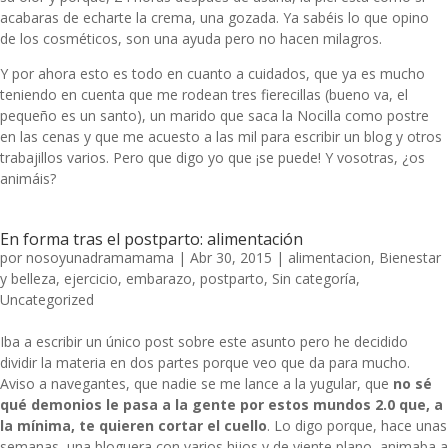
acabaras de echarte la crema, una gozada. Ya sabéis lo que opino
de los cosméticos, son una ayuda pero no hacen milagros.
Y por ahora esto es todo en cuanto a cuidados, que ya es mucho
teniendo en cuenta que me rodean tres fierecillas (bueno va, el
pequeño es un santo), un marido que saca la Nocilla como postre
en las cenas y que me acuesto a las mil para escribir un blog y otros
trabajillos varios. Pero que digo yo que ¡se puede! Y vosotras, ¿os
animáis?
En forma tras el postparto: alimentación
por
nosoyunadramamama
|
Abr 30, 2015
|
alimentacion
,
Bienestar
y belleza
,
ejercicio
,
embarazo
,
postparto
,
Sin categoría
,
Uncategorized
Iba a escribir un único post sobre este asunto pero he decidido
dividir la materia en dos partes porque veo que da para mucho.
Aviso a navegantes, que nadie se me lance a la yugular, que
no sé
qué demonios le pasa a la gente por estos mundos 2.0 que, a
la mínima, te quieren cortar el cuello
. Lo digo porque, hace unas
semanas, una bloguera con varios hijos y de viente plano, animaba a