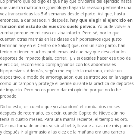
Lo primero que os digo es que hay que olvidarse del ejercicio hasta
que vuestra matrona o ginecólogo hagan la revisión pertinente una
vez transcurridas las 5-6 semanas desde el parto. Así que, hasta
entonces, a dar paseos. Y después,
hay que elegir el ejercicio en
función del estado de vuestro suelo pélvico
. Yo pude volver a
zumba porque en mi caso estaba intacto. Pero sé, por lo que
cuentan otras mamás en las
clases de hipopresivos
(que justo
terminan hoy en el Centro de Salud) que, con un solo parto, han
tenido o tienen muchos problemas así que hay que descartar los
deportes de impacto (baile, correr…). Y si decides hacer ese tipo de
ejercicios, recomiendo compaginarlos con los abdominales
hipopresivos. Además, según me explicó la matrona, existe un
dispositivo, a modo de amortiguador, que se introduce en la vagina
como un tampón y protege el periné durante la práctica de deportes
de impacto. Pero no os puedo dar mi opinión porque no lo he
probado.
Dicho esto, os cuento que yo abandoné el zumba dos meses
después de retomarlo, es decir, cuando Copito de Nieve aún no
tenía ni cuatro meses. Para una mamá reciente, el tiempo es oro.
Dar una toma de pecho, vestir al bebé, llevarle a casa de mis padres
y después ir al gimnasio a las diez de la mañana era una carrera