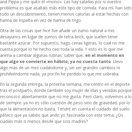
and Pippa
y me quito el «mono». Las hay saladas por si vuestro
problema es que asaltáis más este tipo de comida. Para mí, han sido
todo un descubrimiento, tienen menos calorías al estar hechas con
harina de espelta en vez de harina de trigo.
Otra de las cosas que hice fue añadir un zumo natural a mis
desayunos en lugar de zumos de tetra-brick, que suelen tener
bastante azúcar. Por supuesto, hago cenas ligeras, lo cual no me
cuesta porque lo he hecho casi toda la vida. Y esto es lo que me
anima a cambiar algunas rutinas: saber que,
en el momento en
que algo se convierte en hábito, ya no cuesta tanto
. Llevo
algo más de un mes cuidándome y, sin ser grandes cambios ni
prohibiéndome nada, ya por fin he perdido lo que me sobraba.
En la segunda entrega, la próxima semana, me centro en el deporte
tras el postparto, donde también soy mujer de idas y venidas porque
reconozco abiertamente que no me gusta. Pero claro, volvemos a lo
de siempre: ya no es sólo cuestión de peso sino de gravedad, por lo
que la alimentación no basta. Tendré en cuenta el cuidado del suelo
pélvico que ya sabéis que ando yo fascinada con este tema. ¿Os
cuidáis más o menos desde que sois madres?