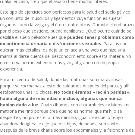
cualquier caso, creo que el asunto tiene mucho interés.
Este tipo de ejercicios son perfectos para la salud del suelo pélvico,
un conjunto de músculos y ligamentos cuya función es sujetar
órganos como la vejiga y el útero, entre otros. Durante el embarazo,
por el peso que sostiene, puede debilitarse. ¿Qué ocurre cuándo se
debilita el suelo pélvico? Pues que
puedes tener problemas como
incontinencia urinaria o disfunciones sexuales
. Para las que
quieran más detalles, os dejo un
enlace a una web
que hizo una
mamá al darse cuenta del desconocimiento sobre esta materia. Yo
en esto ya no me extiendo más y voy al grano con mi propia
experiencia.
Fui a mi centro de Salud, donde las matronas son maravillosas
porque se
curran
hasta esto de cuidarnos después del parto, y allí
estábamos unas 15 chicas.
No todas éramos «recién paridas»,
había alguna de más edad e incluso, algunas que nunca
habían dado a luz.
Cuatro íbamos con churumbeles incluidos: mi
matrona me riñó porque cree que no es normal que mi hijo se
despierte y no proteste lo más mínimo, igual cree que lo tengo
abandonado 😉 Ya le dije que mis hijos, de bebés, son santos.
Después de la breve charla sobre los abdominales y la fisionomía de