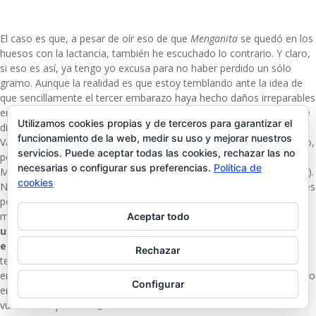
El caso es que, a pesar de oír eso de que
Menganita
se quedó en los
huesos con la lactancia, también he escuchado lo contrario. Y claro,
si eso es así, ya tengo yo excusa para no haber perdido un sólo
gramo. Aunque la realidad es que estoy temblando ante la idea de
que sencillamente el tercer embarazo haya hecho daños irreparables
en mi figura 😉 Ante la duda, pregunté a mi matrona. ¿Y ella que me
Utilizamos cookies propias y de terceros para garantizar el
dijo? Que dando el pecho se baja de peso pero más lentamente.
funcionamiento de la web, medir su uso y mejorar nuestros
Vamos, que debe ser que yo antes lo perdía como Fernando Alonso,
servicios. Puede aceptar todas las cookies, rechazar las no
porque apenas amamanté a las criaturas, y ahora no llego ni a
necesarias o configurar sus preferencias.
Política de
Marco Apicella (que por lo visto es uno de los peores pilotos de F-1).
cookies
No me preocupa perder peso más despacio que las veces anteriores
pero hombre, si supiera con certeza que es cosa de dar el pecho,
me quedaría un poco más tranquila. Que de ganar unos kilos,
con
Aceptar todo
un par hubiera bastado teniendo en cuenta que en el
embarazo sólo engordé 9
. En fin, ya os contaré si los kilos son
Rechazar
temporales o se quedan conmigo de por vida, habrá próxima
entrega sobre el asunto. Y vosotras, ¿perdisteis todo el peso ganado
Configurar
en el embarazo al amamantar?, ¿engordasteis? Espero impaciente
vuestras respuestas 😉