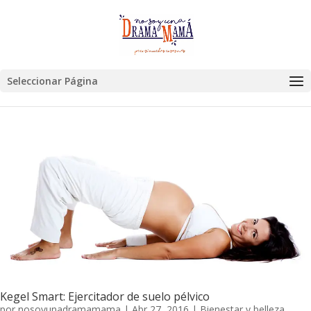
Seleccionar Página
Kegel Smart: Ejercitador de suelo pélvico
por
nosoyunadramamama
|
Abr 27, 2016
|
Bienestar y belleza
,