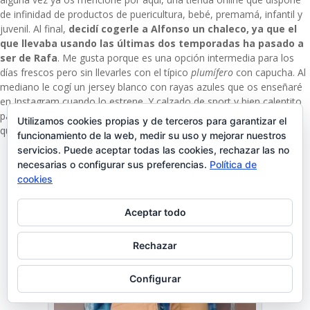
de infinidad de productos de puericultura, bebé, premamá, infantil y
juvenil. Al final,
decidí cogerle a Alfonso un chaleco, ya que el
que llevaba usando las últimas dos temporadas ha pasado a
ser de Rafa
. Me gusta porque es una opción intermedia para los
días frescos pero sin llevarles con el típico
plumífero
con capucha. Al
mediano le cogí un jersey blanco con rayas azules que os enseñaré
en Instagram cuando lo estrene. Y calzado de sport y bien calentito
para los tres, que tampoco han estrenado aún porque ya os digo
Utilizamos cookies propias y de terceros para garantizar el
que fueron dos días puntuales de frío.
funcionamiento de la web, medir su uso y mejorar nuestros
servicios. Puede aceptar todas las cookies, rechazar las no
necesarias o configurar sus preferencias.
Política de
cookies
Aceptar todo
Rechazar
Configurar