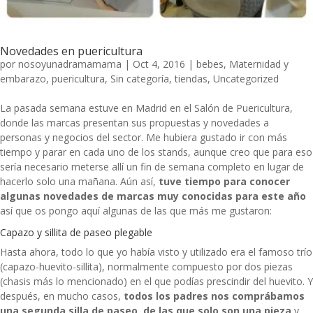
Novedades en puericultura
por
nosoyunadramamama
|
Oct 4, 2016
|
bebes
,
Maternidad y
embarazo
,
puericultura
,
Sin categoría
,
tiendas
,
Uncategorized
La pasada semana estuve en Madrid en el Salón de Puericultura,
donde las marcas presentan sus propuestas y novedades a
personas y negocios del sector. Me hubiera gustado ir con más
tiempo y parar en cada uno de los stands, aunque creo que para eso
sería necesario meterse allí un fin de semana completo en lugar de
hacerlo solo una mañana. Aún así,
tuve tiempo para conocer
algunas novedades de marcas muy conocidas para este año
así que os pongo aquí algunas de las que más me gustaron:
Capazo y sillita de paseo plegable
Hasta ahora, todo lo que yo había visto y utilizado era el famoso trío
(capazo-huevito-sillita), normalmente compuesto por dos piezas
(chasis más lo mencionado) en el que podías prescindir del huevito. Y
después, en mucho casos,
todos los padres nos comprábamos
una segunda silla de paseo, de las que solo son una pieza
y