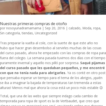
Nuestras primeras compras de otoño
por
nosoyunadramamama
|
Sep 20, 2016
|
calzado
,
Moda
,
ropa
,
Sin categoría
,
tiendas
,
Uncategorized
Tras preparar la vuelta al cole, con la suerte de que este año no
hubo que hacer gran desembolso al servirles muchas de las cosas
del curso pasado, ahora he empezado con las compras de ropa para
fuera del colegio. La semana pasada tuvimos dos días con el tiempo
puramente invernal y aquello nos pilló por sorpresa.
Saqué pijamas
del curso pasado que les quedaban pequeños, y me encontré
con que no tenía nada para abrigarles.
Ya os conté en otro post
que pensaba esperar un tiempo para el tema de los abrigos, ¡quién
se iba a imaginar la bajada de temperaturas tan tremenda a estas
alturas! Menos mal que ahora la cosa está un poco más estable 😉
Total, que una de las webs que siempre indago cada cambio de
temporada para ropa de sport es la de
Vertbaudet
, que creo que
alguna vez ya os mencioné por aquí, una tienda online que dispone