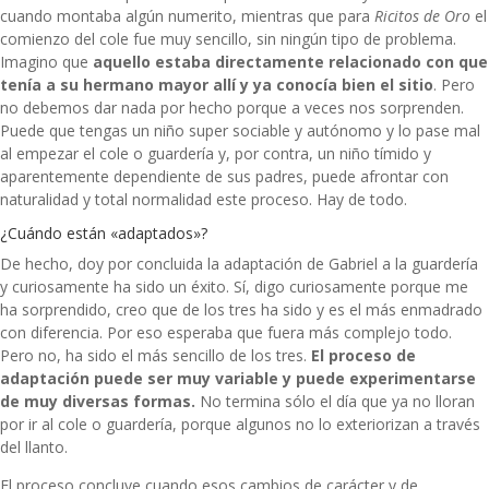
cuando montaba algún numerito, mientras que para
Ricitos de Oro
el
comienzo del cole fue muy sencillo, sin ningún tipo de problema.
Imagino que
aquello estaba directamente relacionado con que
tenía a su hermano mayor allí y ya conocía bien el sitio
. Pero
no debemos dar nada por hecho porque a veces nos sorprenden.
Puede que tengas un niño super sociable y autónomo y lo pase mal
al empezar el cole o guardería y, por contra, un niño tímido y
aparentemente dependiente de sus padres, puede afrontar con
naturalidad y total normalidad este proceso. Hay de todo.
¿Cuándo están «adaptados»?
De hecho, doy por concluida la adaptación de Gabriel a la guardería
y curiosamente ha sido un éxito. Sí, digo curiosamente porque me
ha sorprendido, creo que de los tres ha sido y es el más enmadrado
con diferencia. Por eso esperaba que fuera más complejo todo.
Pero no, ha sido el más sencillo de los tres.
El proceso de
adaptación puede ser muy variable y puede experimentarse
de muy diversas formas.
No termina sólo el día que ya no lloran
por ir al cole o guardería, porque algunos no lo exteriorizan a través
del llanto.
El proceso concluye cuando esos cambios de carácter y de