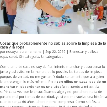
Cosas que probablemente no sabías sobre la limpieza de la
casa y la ropa
por
nosoyunadramamama
|
Sep 22, 2016
|
Bienestar y belleza
,
ropa
,
salud
,
Sin categoría
,
Uncategorized
Como ama de casa no soy de fiar. Intento manchar y desordenar lo
justo y así evito, en la manera de lo posible, las tareas de limpieza
porque, de verdad, no me gustan. Y dudo seriamente que a alguien
le entretengan lo más mínimo. Pero
con niños en casa, eso de no
manchar ni desordenar es una utopía
; recuerdo a mi abuela
sufrir cada vez que le ensuciábamos algo y no, por ahora nada de
pasarlo mal por temas de pulcritud, ya si eso me vuelvo una histérica
cuando tenga 60 años, ahora no me compensa. Como sabéis, la
pasada semana estuve en Barcelona, invitada por
Henkel
a un