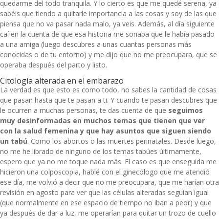
quedarme del todo tranquila. Y lo cierto es que me quedé serena, ya
sabéis que tiendo a quitarle importancia a las cosas y soy de las que
piensa que no va pasar nada malo, ya veis. Además, al día siguiente
caí en la cuenta de que esa historia me sonaba que le había pasado
a una amiga (luego descubres a unas cuantas personas más
conocidas o de tu entorno) y me dijo que no me preocupara, que se
operaba después del parto y listo.
Citología alterada en el embarazo
La verdad es que esto es como todo, no sabes la cantidad de cosas
que pasan hasta que te pasan a ti. Y cuando te pasan descubres que
le ocurren a muchas personas, te das cuenta de que
seguimos
muy desinformadas en muchos temas que tienen que ver
con la salud femenina y que hay asuntos que siguen siendo
un tabú
. Como los abortos o las muertes perinatales. Desde luego,
no me he librado de ninguno de los temas tabúes últimamente,
espero que ya no me toque nada más. El caso es que enseguida me
hicieron una colposcopia, hablé con el ginecólogo que me atendió
ese día, me volvió a decir que no me preocupara, que me harían otra
revisión en agosto para ver que las células alteradas seguían igual
(que normalmente en ese espacio de tiempo no iban a peor) y que
ya después de dar a luz, me operarían para quitar un trozo de cuello