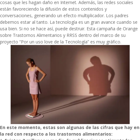
cosas que les hagan daño en Internet. Además, las redes sociales
están favoreciendo la difusión de estos contenidos y
conversaciones, generando un efecto multiplicador. Los padres
debemos estar al tanto. La tecnología es un gran avance cuando se
usa bien. Si no se hace así, puede destruir. Esta campaña de Orange
sobre Trastornos Alimentarios y RRSS dentro del marco de su
proyecto
“Por un uso love de la Tecnología”
es muy gráfico.
En este momento, estas son algunas de las cifras que hay en
la red con respecto a los trastornos alimentarios: