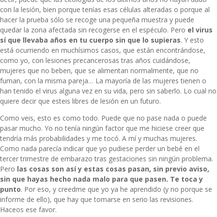
con la lesión, bien porque tenías esas células alteradas o porque al
hacer la prueba sólo se recoge una pequeña muestra y puede
quedar la zona afectada sin recogerse en el espéculo. Pero
el virus
sí que llevaba años en tu cuerpo sin que lo supieras
. Y esto
está ocurriendo en muchísimos casos, que están encontrándose,
como yo, con lesiones precancerosas tras años cuidándose,
mujeres que no beben, que se alimentan normalmente, que no
fuman, con la misma pareja… La mayoría de las mujeres tienen o
han tenido el virus alguna vez en su vida, pero sin saberlo. Lo cual no
quiere decir que esteis libres de lesión en un futuro.
Como veis, esto es como todo. Puede que no pase nada o puede
pasar mucho. Yo no tenía ningún factor que me hiciese creer que
tendría más probabilidades y me tocó. A mí y muchas mujeres.
Como nada parecía indicar que yo pudiese perder un bebé en el
tercer trimestre de embarazo tras gestaciones sin ningún problema.
Pero
las cosas son así y estas cosas pasan, sin previo aviso,
sin que hayas hecho nada malo para que pasen. Te toca y
punto
. Por eso, y creedme que yo ya he aprendido (y no porque se
informe de ello), que hay que tomarse en serio las revisiones.
Haceos ese favor.