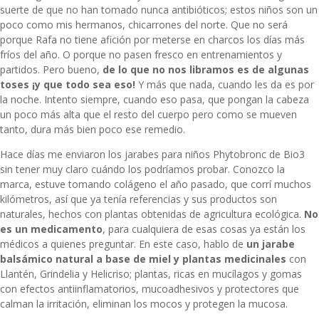
suerte de que no han tomado nunca antibióticos; estos niños son un
poco como mis hermanos, chicarrones del norte. Que no será
porque Rafa no tiene afición por meterse en charcos los días más
fríos del año. O porque no pasen fresco en entrenamientos y
partidos. Pero bueno,
de lo que no nos libramos es de algunas
toses ¡y que todo sea eso!
Y más que nada, cuando les da es por
la noche. Intento siempre, cuando eso pasa, que pongan la cabeza
un poco más alta que el resto del cuerpo pero como se mueven
tanto, dura más bien poco ese remedio.
Hace días me enviaron los jarabes para niños Phytobronc de Bio3
sin tener muy claro cuándo los podríamos probar. Conozco la
marca, estuve tomando colágeno el año pasado, que corrí muchos
kilómetros, así que ya tenía referencias y sus productos son
naturales, hechos con plantas obtenidas de agricultura ecológica.
No
es un medicamento
, para cualquiera de esas cosas ya están los
médicos a quienes preguntar. En este caso, hablo de
un jarabe
balsámico natural a base de miel y plantas medicinales
con
Llantén, Grindelia y Helicriso; plantas, ricas en mucílagos y gomas
con efectos antiinflamatorios, mucoadhesivos y protectores que
calman la irritación, eliminan los mocos y protegen la mucosa.