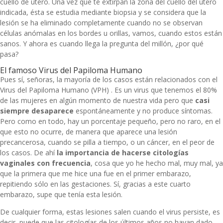
cuello de útero. Una vez que te extirpan la zona del cuello del útero
indicada, ésta se estudia mediante biopsia
y se considera que la
lesión
se ha eliminado completamente cuando no se observan
células anómalas en los bordes u orillas, vamos, cuando estos están
sanos. Y ahora es cuando llega la pregunta del millón, ¿por qué
pasa?
El famoso Virus del Papiloma Humano
Pues sí, señoras, la mayoría de los casos están relacionados con el
Virus del Papiloma Humano (VPH) . Es un virus que tenemos el 80%
de las mujeres en algún momento de nuestra vida pero que
casi
siempre desaparece
espontáneamente y no produce síntomas.
Pero como en todo, hay un porcentaje pequeño, pero no raro, en el
que esto no ocurre, de manera que aparece una lesión
precancerosa, cuando se pilla a tiempo, o un cáncer, en el peor de
los casos. De ahí
la importancia de hacerse citologías
vaginales con frecuencia
, cosa que yo he hecho mal, muy mal, ya
que la primera que me hice una fue en el primer embarazo,
repitiendo sólo en las gestaciones. Sí, gracias a este cuarto
embarazo, supe que tenía esta lesión.
De cualquier forma, estas lesiones salen cuando el virus persiste, es
decir, puede que las citologías de los últimos años no hayan dado