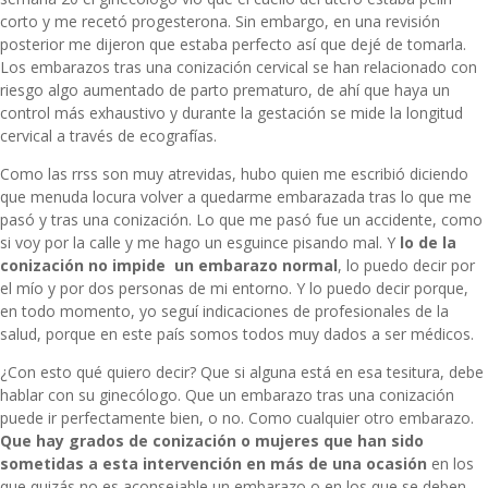
corto y me recetó progesterona. Sin embargo, en una revisión
posterior me dijeron que estaba perfecto así que dejé de tomarla.
Los embarazos tras una conización cervical se han relacionado con
riesgo algo aumentado de parto prematuro, de ahí que haya un
control más exhaustivo y durante la gestación se mide la longitud
cervical a través de ecografías.
Como las rrss son muy atrevidas, hubo quien me escribió diciendo
que menuda locura volver a quedarme embarazada tras lo que me
pasó y tras una conización. Lo que me pasó fue un accidente, como
si voy por la calle y me hago un esguince pisando mal. Y
lo de la
conización no impide un embarazo normal
, lo puedo decir por
el mío y por dos personas de mi entorno. Y lo puedo decir porque,
en todo momento, yo seguí indicaciones de profesionales de la
salud, porque en este país somos todos muy dados a ser médicos.
¿Con esto qué quiero decir? Que si alguna está en esa tesitura, debe
hablar con su ginecólogo. Que un embarazo tras una conización
puede ir perfectamente bien, o no. Como cualquier otro embarazo.
Que hay grados de conización o mujeres que han sido
sometidas a esta intervención en más de una ocasión
en los
que quizás no es aconsejable un embarazo o en los que se deben