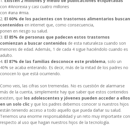
1.
Existen 2 millones y medio de publicaciones etiquetadas
con #Anorexia y casi cuatro millones
con #ana #mia.
2.
El 60% de los pacientes con trastornos alimentarios buscan
contenidos
en internet que, como consecuencia,
ponen en riesgo su salud.
3.
El 85% de personas que padecen estos trastornos
comienzan a buscar contenidos
de esta naturaleza cuando son
menores de edad. Además, 1 de cada 4 sigue haciéndolo cuando es
adulto.
4.
El 87% de las familias desconoce este problema
, solo un
40% se acaba enterando. Es decir, más de la mitad de los padres no
conocen lo que está ocurriendo.
Como veis, las cifras son tremendas. No es cuestión de alarmarse
más de la cuenta, simplemente hay que saber que estos contenidos
existen, que
los adolescentes y jóvenes pueden acceder a ellos
en un solo clic
y que los padres debemos conocer si nuestros hijos
están teniendo acceso a todo aquello que pueda dañar su salud.
Tenemos una enorme responsabilidad y un reto muy importante con
respecto al uso que hagan nuestros hijos de la tecnología.