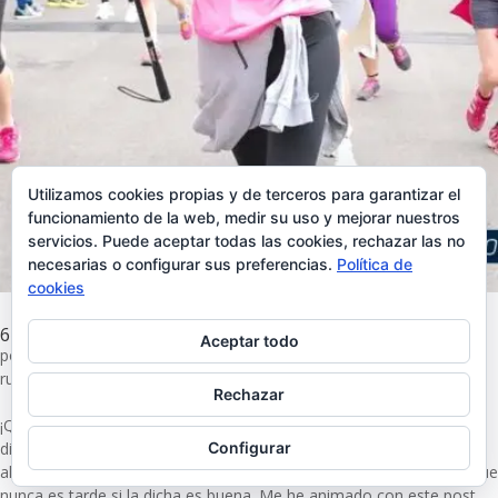
Utilizamos cookies propias y de terceros para garantizar el
funcionamiento de la web, medir su uso y mejorar nuestros
servicios. Puede aceptar todas las cookies, rechazar las no
necesarias o configurar sus preferencias.
Política de
cookies
6 razones que te harán empezar a correr
Aceptar todo
por
nosoyunadramamama
|
Nov 21, 2016
|
Bienestar y belleza
,
running
,
salud
Rechazar
¡Quién me lo iba a decir! Toda la vida renegando del deporte,
diciendo que era un rollo, que no servía para nada y aquí estoy
Configurar
ahora, vendiendo las bondades de practicar running. Tengo claro que
nunca es tarde si la dicha es buena. Me he animado con este post