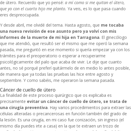
de útero. Recuerdo que yo pensé:
a mí como si me quitan el útero,
que yo con el cuarto hijo me planto.
Ya veis, es lo que pasa cuando
eres despreocupada.
Y desde abril, me olvidé del tema. Hasta agosto, que
me tocaba
una nueva revisión de ese asunto pero ya volví con mis
informes de
la muerte de mi hija
en Tarragona
. El ginecólogo
que me atendió, que resultó ser el mismo que me operó la semana
pasada, me preguntó en ese momento si quería empezar ya con los
trámites para el preoperatorio o esperar a recuperarme
psicológicamente del palo que acaba de vivir. Le dije que cuanto
antes, no sé porqué preferí quitármelo de en medio lo antes posible,
de manera que ya todas las pruebas las hice entre agosto y
septiembre. Y como sabéis, me operaron la semana pasada.
Cáncer de cuello de útero
La finalidad de este proceso quirúrgico que os explicaba es
precisamente
evitar un cáncer de cuello de útero, se trata de
una cirugía preventiva
. Hay varios procedimientos para extraer las
células alteradas o precancerosas en función también del grado de
la lesión. Es una cirugía, en mi caso fue conización, sin ingreso (el
mismo día puedes irte a casa) en la que te extraen un trozo de