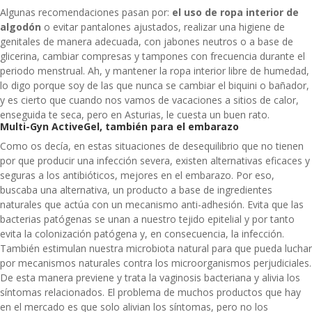
Algunas recomendaciones pasan por:
el uso de ropa interior de
algodón
o evitar pantalones ajustados, realizar una higiene de
genitales de manera adecuada, con jabones neutros o a base de
glicerina, cambiar compresas y tampones con frecuencia durante el
periodo menstrual. Ah, y mantener la ropa interior libre de humedad,
lo digo porque soy de las que nunca se cambiar el biquini o bañador,
y es cierto que cuando nos vamos de vacaciones a sitios de calor,
enseguida te seca, pero en Asturias, le cuesta un buen rato.
Multi-Gyn ActiveGel, también para el embarazo
Como os decía, en estas situaciones de desequilibrio que no tienen
por que producir una infección severa,
existen alternativas eficaces y
seguras a los antibióticos, mejores en el embarazo. Por eso,
buscaba una alternativa, un producto a base de ingredientes
naturales que actúa con un mecanismo anti-adhesión. Evita que las
bacterias patógenas se unan a nuestro tejido epitelial y por tanto
evita la colonización patógena y, en consecuencia, la infección.
También estimulan nuestra microbiota natural para que pueda luchar
por mecanismos naturales contra los microorganismos perjudiciales.
De esta manera previene y trata la vaginosis bacteriana y alivia los
síntomas relacionados. El problema de muchos productos que hay
en el mercado es que solo alivian los síntomas, pero no los