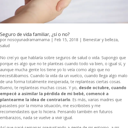
Seguro de vida familiar, ¿sí o no?
por
nosoyunadramamama
|
Feb 15, 2018
|
Bienestar y belleza
,
salud
No creí yo que hablaría sobre seguros de salud o vida. Supongo que
porque es algo que no te planteas cuando todo va bien, o igual sí, y
aunque mucha gente los tiene yo lo veía como algo que no
necesitábamos. Cuando la vida da un vuelco, cuando llega algo malo
de una forma totalmente inesperada, te replanteas ciertas cosas.
Bueno, te replanteas muchas cosas. Y yo,
desde octubre, cuando
empecé a asimilar la pérdida de mi bebé, comencé a
plantearme la idea de contratarlo
. Es más, varias madres que
pasasteis por la misma situación, me escribisteis y me
recomendasteis que lo hiciera. Pensando también en futuros
embarazos, nada se vuelve a vivir igual.
Así que pasé semanas preguntando a gente de mi entorno, a mi