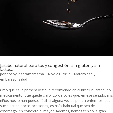
Jarabe natural para tos y congestión, sin gluten y sin
lactosa
por
nosoyunadramamama
|
Nov 23, 2017
|
Maternidad y
embarazo
,
salud
Creo que es la primera vez que recomiendo en el blog un jarabe, no
medicamento, que quede claro. Lo cierto es que, en ese sentido, mis
niños nos lo han puesto fácil; si alguna vez se ponen enfermos, que
suele ser en pocas ocasiones, es más habitual que sea del
estómago, en concreto el mayor. Además, hemos tenido la gran