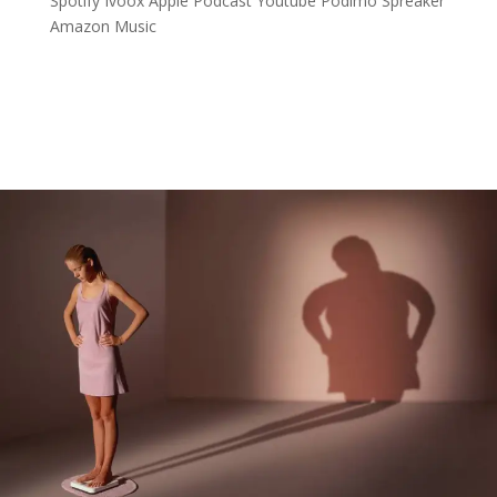
Spotify
Ivoox
Apple Podcast
Youtube
Podimo
Spreaker
Amazon Music