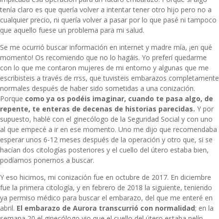
tenía claro es que quería volver a intentar tener otro hijo pero no a
cualquier precio, ni quería volver a pasar por lo que pasé ni tampoco
que aquello fuese un problema para mi salud.
Se me ocurrió buscar información en internet y madre mía, ¡en qué
momento! Os recomiendo que no lo hagáis. Yo preferí quedarme
con lo que me contaron mujeres de mi entorno y algunas que me
escribisteis a través de rrss, que tuvisteis embarazos completamente
normales después de haber sido sometidas a una conización.
Porque
como ya os podéis imaginar, cuando te pasa algo, de
repente, te enteras de decenas de historias parecidas.
Y por
supuesto, hablé con el ginecólogo de la Seguridad Social y con uno
al que empecé a ir en ese momento. Uno me dijo que recomendaba
esperar unos 6-12 meses después de la operación y otro que, si se
hacían dos citologías posteriores y el cuello del útero estaba bien,
podíamos ponernos a buscar.
Y eso hicimos, mi conización fue en octubre de 2017. En diciembre
fue la primera citología, y en febrero de 2018 la siguiente, teniendo
ya permiso médico para buscar el embarazo, del que me enteré en
abril.
El embarazo de Aurora transcurrió con normalidad
; en la
semana 20 el ginecólogo vio que el cuello del útero estaba pelín