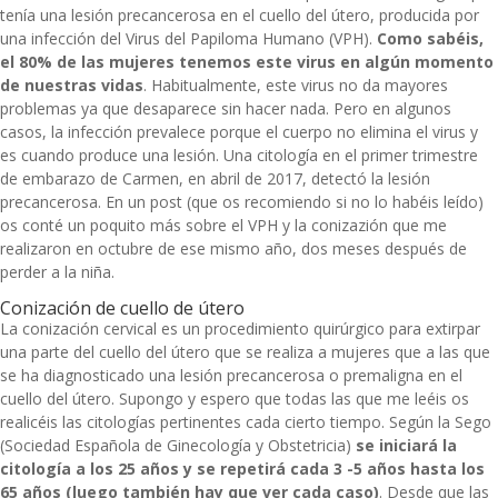
tenía una lesión precancerosa en el cuello del útero, producida por
una infección del Virus del Papiloma Humano (VPH).
Como sabéis,
el 80% de las mujeres tenemos este virus en algún momento
de nuestras vidas
. Habitualmente, este virus no da mayores
problemas ya que desaparece sin hacer nada. Pero en algunos
casos, la infección prevalece porque el cuerpo no elimina el virus y
es cuando produce una lesión. Una citología en el primer trimestre
de embarazo de Carmen, en abril de 2017, detectó la lesión
precancerosa. En
un post (que os recomiendo si no lo habéis leído)
os conté un poquito más sobre el VPH y la conizazión que me
realizaron en octubre de ese mismo año, dos meses después de
perder a la niña.
Conización de cuello de útero
La conización cervical es un procedimiento quirúrgico para extirpar
una parte del cuello del útero que se realiza a mujeres que a las que
se ha diagnosticado una lesión precancerosa o premaligna en el
cuello del útero. Supongo y espero que todas las que me leéis os
realicéis las citologías pertinentes cada cierto tiempo. Según la Sego
(Sociedad Española de Ginecología y Obstetricia)
se iniciará la
citología a los 25 años y se repetirá cada 3 -5 años hasta los
65 años (luego también hay que ver cada caso)
. Desde que las