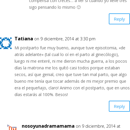
compensa con creces… a ver sí cuando yo lleve tres
sigo pensando lo mismo 🙂
Reply
Tatiana
on 9 diciembre, 2014 at 3:30 pm
Mi postparto fue muy bueno, aunque tuve episotomia, «de
atrás adelante» (tal cual lo oí en el parto al ginecólogo),
luego ni me enteré, ni me dieron mucha guerra, a los pocos
días la matrona me los quító casi todos porque estaban
secos, así que genial, creo que tuve tan mal parto, que algo
bueno me tenía que tocar además de mi mejor premio que
era el pequeñajo, claro! Animo con el postparto, que en unos
días estarás al 100%. Besos!
Reply
nosoyunadramamama
on 9 diciembre, 2014 at