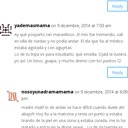
Reply
yademasmama
on 9 diciembre, 2014 at 7:03 am
Ay qué posparto tan maravilloso. El mío fue tremendo, salí
en silla de ruedas y no podía andar. El día que fui al médico
estaba agotada y con agujetas.
Lo de tu tripa es para estudiarlo, qué envidia. Ojalá la tuviera
yo así. Un beso, guapa, y mucho ánimo con los puntos 🙂
Reply
nosoyunadramamama
on 9 diciembre, 2014 at 6:09
pm
madre mía!!! lo de andar se hace difícil cuando duele ahí
abajo!!! Hoy fui a la matrona y tenía un punto q estaba
tirando de la piel en una zona q estaba curada, me lo ha
quitado y estoy en la gloria,jajaja… Lo de mi barriga es