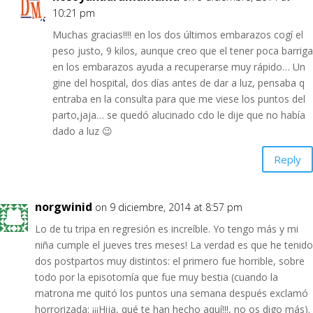
10:21 pm
Muchas gracias!!!! en los dos últimos embarazos cogí el
peso justo, 9 kilos, aunque creo que el tener poca barriga
en los embarazos ayuda a recuperarse muy rápido… Un
gine del hospital, dos días antes de dar a luz, pensaba q
entraba en la consulta para que me viese los puntos del
parto,jaja… se quedó alucinado cdo le dije que no había
dado a luz 😉
Reply
norgwinid
on 9 diciembre, 2014 at 8:57 pm
Lo de tu tripa en regresión es increíble. Yo tengo más y mi
niña cumple el jueves tres meses! La verdad es que he tenido
dos postpartos muy distintos: el primero fue horrible, sobre
todo por la episotomía que fue muy bestia (cuando la
matrona me quitó los puntos una semana después exclamó
horrorizada: ¡¡¡Hija, qué te han hecho aquí!!!, no os digo más).