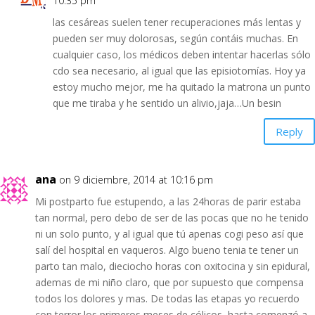
10:35 pm
las cesáreas suelen tener recuperaciones más lentas y
pueden ser muy dolorosas, según contáis muchas. En
cualquier caso, los médicos deben intentar hacerlas sólo
cdo sea necesario, al igual que las episiotomías. Hoy ya
estoy mucho mejor, me ha quitado la matrona un punto
que me tiraba y he sentido un alivio,jaja…Un besin
Reply
ana
on 9 diciembre, 2014 at 10:16 pm
Mi postparto fue estupendo, a las 24horas de parir estaba
tan normal, pero debo de ser de las pocas que no he tenido
ni un solo punto, y al igual que tú apenas cogi peso así que
salí del hospital en vaqueros. Algo bueno tenia te tener un
parto tan malo, dieciocho horas con oxitocina y sin epidural,
ademas de mi niño claro, que por supuesto que compensa
todos los dolores y mas. De todas las etapas yo recuerdo
con terror los primeros meses de cólicos, hasta comenzó a