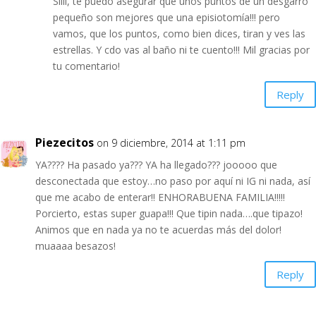
Siiii, te puedo asegurar que unos puntos de un desgarro
pequeño son mejores que una episiotomía!!! pero
vamos, que los puntos, como bien dices, tiran y ves las
estrellas. Y cdo vas al baño ni te cuento!!! Mil gracias por
tu comentario!
Reply
Piezecitos
on 9 diciembre, 2014 at 1:11 pm
YA???? Ha pasado ya??? YA ha llegado??? jooooo que
desconectada que estoy…no paso por aquí ni IG ni nada, así
que me acabo de enterar!! ENHORABUENA FAMILIA!!!!!
Porcierto, estas super guapa!!! Que tipin nada….que tipazo!
Animos que en nada ya no te acuerdas más del dolor!
muaaaa besazos!
Reply