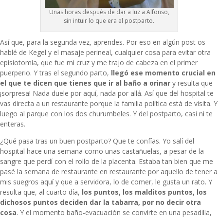
Unas horas después de dar a luz a Alfonso,
sin intuir lo que era el postparto.
Así que, para la segunda vez, aprendes. Por eso en algún post os
hablé de Kegel y el masaje perineal, cualquier cosa para evitar otra
episiotomía, que fue mi cruz y me trajo de cabeza en el primer
puerperio. Y tras el segundo parto,
llegó ese momento crucial en
el que te dicen que tienes que ir al baño a orinar
y resulta que
¡sorpresa! Nada duele por aquí, nada por allá. Así que del hospital te
vas directa a un restaurante porque la familia política está de visita. Y
luego al parque con los dos churumbeles. Y del postparto, casi ni te
enteras.
¿Qué pasa tras un buen postparto? Que te confías. Yo salí del
hospital hace una semana como unas castañuelas, a pesar de la
sangre que perdí con el rollo de la placenta. Estaba tan bien que me
pasé la semana de restaurante en restaurante por aquello de tener a
mis suegros aquí y que a servidora, lo de comer, le gusta un rato. Y
resulta que, al cuarto día,
los puntos, los malditos puntos, los
dichosos puntos deciden dar la tabarra, por no decir otra
cosa
. Y el momento baño-evacuación se convirte en una pesadilla,