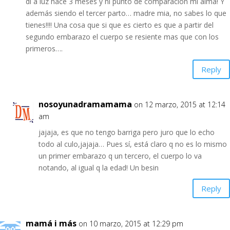
di a luz hace 3 meses y ni punto de comparacion mi alma! Y
además siendo el tercer parto… madre mia, no sabes lo que
tienes!!!! Una cosa que si que es cierto es que a partir del
segundo embarazo el cuerpo se resiente mas que con los
primeros….
Reply
nosoyunadramamama
on 12 marzo, 2015 at 12:14
am
jajaja, es que no tengo barriga pero juro que lo echo
todo al culo,jajaja… Pues sí, está claro q no es lo mismo
un primer embarazo q un tercero, el cuerpo lo va
notando, al igual q la edad! Un besin
Reply
mamá i más
on 10 marzo, 2015 at 12:29 pm