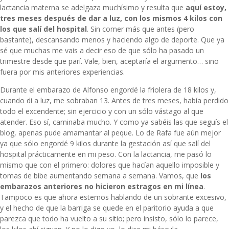
lactancia materna se adelgaza muchísimo y resulta que
aquí estoy,
tres meses después de dar a luz, con los mismos 4 kilos con
los que salí del hospital
. Sin comer más que antes (pero
bastante), descansando menos y haciendo algo de deporte. Que ya
sé que muchas me vais a decir eso de que sólo ha pasado un
trimestre desde que parí. Vale, bien, aceptaría el argumento… sino
fuera por mis anteriores experiencias.
Durante el embarazo de Alfonso engordé la friolera de 18 kilos y,
cuando di a luz, me sobraban 13. Antes de tres meses, había perdido
todo el excendente; sin ejercicio y con un sólo vástago al que
atender. Eso sí, caminaba mucho. Y como ya sabéis las que seguís el
blog, apenas pude amamantar al peque. Lo de Rafa fue aún mejor
ya que sólo engordé 9 kilos durante la gestación así que salí del
hospital prácticamente en mi peso. Con la lactancia, me pasó lo
mismo que con el primero: dolores que hacían aquello imposible y
tomas de bibe aumentando semana a semana. Vamos, que
los
embarazos anteriores no hicieron estragos en mi línea
.
Tampoco es que ahora estemos hablando de un sobrante excesivo,
y el hecho de que la barriga se quede en el paritorio ayuda a que
parezca que todo ha vuelto a su sitio; pero insisto, sólo lo parece,