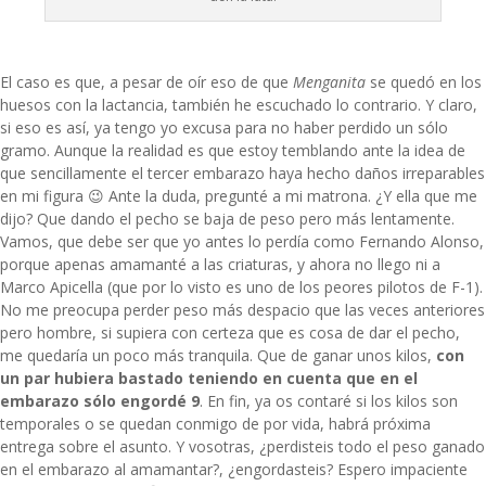
El caso es que, a pesar de oír eso de que
Menganita
se quedó en los
huesos con la lactancia, también he escuchado lo contrario. Y claro,
si eso es así, ya tengo yo excusa para no haber perdido un sólo
gramo. Aunque la realidad es que estoy temblando ante la idea de
que sencillamente el tercer embarazo haya hecho daños irreparables
en mi figura 😉 Ante la duda, pregunté a mi matrona. ¿Y ella que me
dijo? Que dando el pecho se baja de peso pero más lentamente.
Vamos, que debe ser que yo antes lo perdía como Fernando Alonso,
porque apenas amamanté a las criaturas, y ahora no llego ni a
Marco Apicella (que por lo visto es uno de los peores pilotos de F-1).
No me preocupa perder peso más despacio que las veces anteriores
pero hombre, si supiera con certeza que es cosa de dar el pecho,
me quedaría un poco más tranquila. Que de ganar unos kilos,
con
un par hubiera bastado teniendo en cuenta que en el
embarazo sólo engordé 9
. En fin, ya os contaré si los kilos son
temporales o se quedan conmigo de por vida, habrá próxima
entrega sobre el asunto. Y vosotras, ¿perdisteis todo el peso ganado
en el embarazo al amamantar?, ¿engordasteis? Espero impaciente