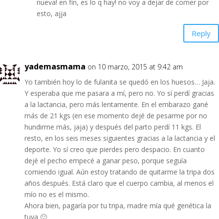
nueva! en fin, es lo q hay! no voy a dejar de comer por
esto, ajja
Reply
yademasmama
on 10 marzo, 2015 at 9:42 am
Yo también hoy lo de fulanita se quedó en los huesos… Jaja.
Y esperaba que me pasara a mí, pero no. Yo sí perdí gracias
a la lactancia, pero más lentamente. En el embarazo gané
más de 21 kgs (en ese momento dejé de pesarme por no
hundirme más, jaja) y después del parto perdí 11 kgs. El
resto, en los seis meses siguientes gracias a la lactancia y el
deporte. Yo sí creo que pierdes pero despacio. En cuanto
dejé el pecho empecé a ganar peso, porque seguía
comiendo igual. Aún estoy tratando de quitarme la tripa dos
años después. Está claro que el cuerpo cambia, al menos el
mío no es el mismo.
Ahora bien, pagaría por tu tripa, madre mía qué genética la
tuya 🙂