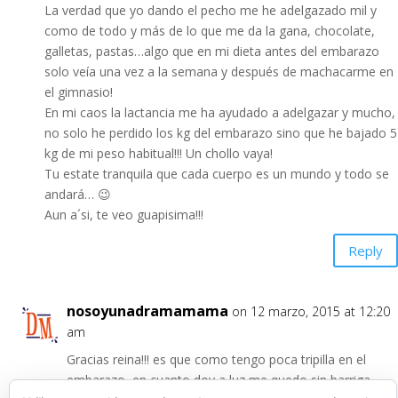
La verdad que yo dando el pecho me he adelgazado mil y
como de todo y más de lo que me da la gana, chocolate,
galletas, pastas…algo que en mi dieta antes del embarazo
solo veía una vez a la semana y después de machacarme en
el gimnasio!
En mi caos la lactancia me ha ayudado a adelgazar y mucho,
no solo he perdido los kg del embarazo sino que he bajado 5
kg de mi peso habitual!!! Un chollo vaya!
Tu estate tranquila que cada cuerpo es un mundo y todo se
andará… 😉
Aun a´si, te veo guapisima!!!
Reply
nosoyunadramamama
on 12 marzo, 2015 at 12:20
am
Gracias reina!!! es que como tengo poca tripilla en el
embarazo, en cuanto doy a luz me quedo sin barriga…