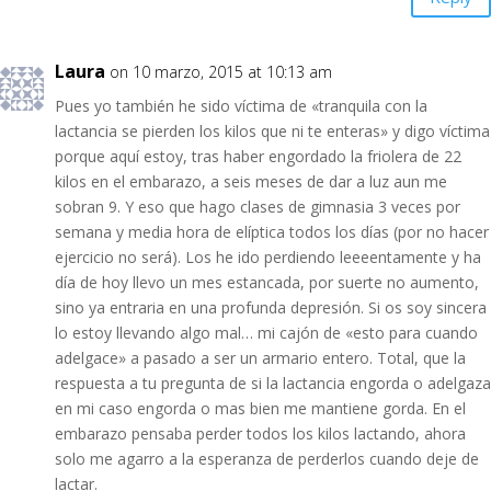
Laura
on 10 marzo, 2015 at 10:13 am
Pues yo también he sido víctima de «tranquila con la
lactancia se pierden los kilos que ni te enteras» y digo víctima
porque aquí estoy, tras haber engordado la friolera de 22
kilos en el embarazo, a seis meses de dar a luz aun me
sobran 9. Y eso que hago clases de gimnasia 3 veces por
semana y media hora de elíptica todos los días (por no hacer
ejercicio no será). Los he ido perdiendo leeeentamente y ha
día de hoy llevo un mes estancada, por suerte no aumento,
sino ya entraria en una profunda depresión. Si os soy sincera
lo estoy llevando algo mal… mi cajón de «esto para cuando
adelgace» a pasado a ser un armario entero. Total, que la
respuesta a tu pregunta de si la lactancia engorda o adelgaza
en mi caso engorda o mas bien me mantiene gorda. En el
embarazo pensaba perder todos los kilos lactando, ahora
solo me agarro a la esperanza de perderlos cuando deje de
lactar.