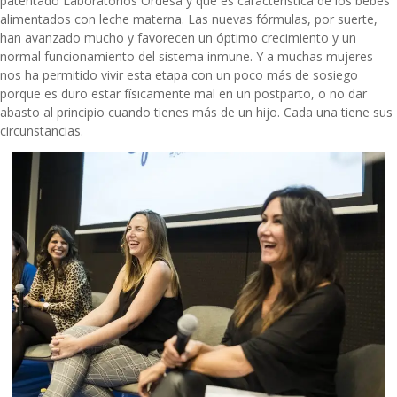
patentado Laboratorios Ordesa y que es característica de los bebés
alimentados con leche materna. Las nuevas fórmulas, por suerte,
han avanzado mucho y favorecen un óptimo crecimiento y un
normal funcionamiento del sistema inmune. Y a muchas mujeres
nos ha permitido vivir esta etapa con un poco más de sosiego
porque es duro estar físicamente mal en un postparto, o no dar
abasto al principio cuando tienes más de un hijo. Cada una tiene sus
circunstancias.