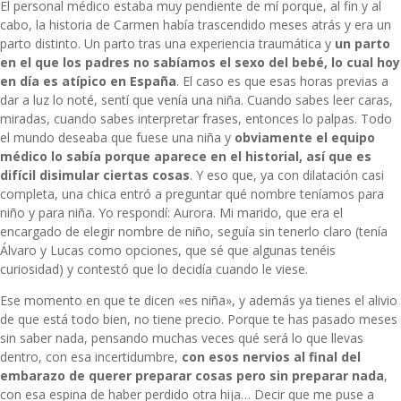
El personal médico estaba muy pendiente de mí porque, al fin y al
cabo,
la historia de Carmen
había trascendido meses atrás y era un
parto distinto. Un parto tras una experiencia traumática y
un parto
en el que los padres no sabíamos el sexo del bebé, lo cual hoy
en día es atípico en España
. El caso es que esas horas previas a
dar a luz lo noté, sentí que venía una niña. Cuando sabes leer caras,
miradas, cuando sabes interpretar frases, entonces lo palpas. Todo
el mundo deseaba que fuese una niña y
obviamente el equipo
médico lo sabía porque aparece en el historial, así que es
difícil disimular ciertas cosas
. Y eso que, ya con dilatación casi
completa, una chica entró a preguntar qué nombre teníamos para
niño y para niña. Yo respondí: Aurora. Mi marido, que era el
encargado de elegir nombre de niño, seguía sin tenerlo claro (tenía
Álvaro y Lucas como opciones, que sé que algunas tenéis
curiosidad) y contestó que lo decidía cuando le viese.
Ese momento en que te dicen «es niña», y además ya tienes el alivio
de que está todo bien, no tiene precio. Porque te has pasado meses
sin saber nada, pensando muchas veces qué será lo que llevas
dentro, con esa incertidumbre,
con esos nervios al final del
embarazo de querer preparar cosas pero sin preparar nada
,
con esa espina de haber perdido otra hija… Decir que me puse a