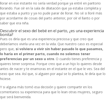
llorar en ese instante no sería verdad porque ya entré en paritorio
llorando. Fue oír en la sala de dilatación que ya estaba completa y
que estaba a punto y ya no pude parar de llorar. No sé si lloré más
por acordarme de cosas del parto anterior, por oír el llanto o por
saber que era niña.
Descubrir el sexo del bebé en el parto, ¿es una experiencia
bonita?
Pues os diría que es una experiencia preciosa y que creo que
deberíamos vivirla una vez en la vida. Que nuestro caso es especial
pero que,
si volviera a vivir sin haber pasado lo que pasamos,
lo haría en el primer parto, cuando no solemos tener
preferencias por un sexo u otro
. O cuando tienes preferencia y
quieres tener sorpresa. Porque creo que a un hijo lo quieres desde
antes de nacer y te enamoras en el instante en el que le ves. Sea del
sexo que sea. Así que, si alguien por aquí se lo plantea, le diría que lo
hiciese.
Y si alguna más tomó esa decisión y quiere compartir en los
comentarios su experiencia para que lo lean otras mujeres, seguro
que será bienvenida.