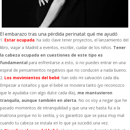
El embarazo tras una pérdida perinatal: qué me ayudó
Estar ocupada
: ha sido clave tener proyectos, el lanzamiento del
libro, viajar a Madrid a eventos, escribir, cuidar de los niños.
Tener
la cabeza ocupada en cuestiones de este tipo es
fundamental
para enfrentarse a esto, si no puedes entrar en una
espiral de pensamientos negativos que no conducen a nada bueno.
Los movimientos del bebé
: han sido mi salvación cada día.
Empezar a notarlos y que el bebé se moviera tanto (yo reconozco
que le ayudaba con algo dulce cada día),
me mantuvieron
tranquila, aunque también en alerta
. No os voy a negar que he
pasado momentos de intranquilidad y que una vez hasta fui a la
matrona porque no lo sentía, y os garantizo que se pasa muy mal
cuando tu cabeza se instala en lo que ya sucedió una vez.