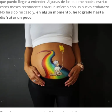
que puedo llegar a entender. Algunas de las que me habéis escrito
estos meses reconocisteis vivir un infierno con un nuevo embarazo.
No ha sido mi caso y,
en algún momento, he logrado hasta
disfrutar un poco
.