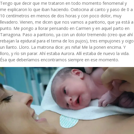
Tengo que decir que me trataron en todo momento fenomenal y
me explicaron lo que iban haciendo. Oxitocina al canto y paso de 0 a
10 centímetros en menos de dos horas y con poco dolor, muy
llevadero. Vienen, me dicen que nos vamos a paritorio, que ya está a
punto. Me pongo a llorar pensando en Carmen y en aquel parto en
Tarragona. Paso a paritorio, ya con un dolor tremendo (creo que ahí
rebajan la epidural para el tema de los pujos), tres empujones y oigo
un llanto. Lloro. La matrona dice: ¡es niña! Me la ponen encima. Y
lloro, y río sin parar. Ahí estaba Aurora. Allí estaba de nuevo la vida.
Ésa que deberíamos encontrarnos siempre en ese momento.