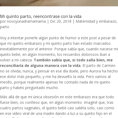
Mi quinto parto, reencontrase con la vida
por
nosoyunadramamama
|
Dic 20, 2018
|
Maternidad y embarazo
,
parto
Voy a intentar ponerle algún punto de humor a este post a pesar de
que mi quinto embarazo y mi quinto parto han estado marcados
inevitablemente por el anterior. Porque sabía que, cuando naciese mi
quinto bebé, en algún momento, los recuerdos dolorosos iban a
volver a mi cabeza.
También sabía que, si todo salía bien, me
reconciliaría de alguna manera con la vida
.
El parto de Carmen
no se olvida, nunca, y pensar en ese día duele, pero Aurora ha hecho
ese dolor más pequeño, y me ha devuelto la vida. Pero vamos al
meollo, porque realmente apenas he contado nada de mi quinto
parto y habéis preguntado mucho.
Más allá de que mi única obsesión en este embarazo era que todo
fuese bien, os confieso que, en algún momento imaginé que, tras
cuatro partos vaginales, el quinto bebé casi saldría solo, casi como
en ese vídeo viral de una madre dando a luz a su quinto hijo en el