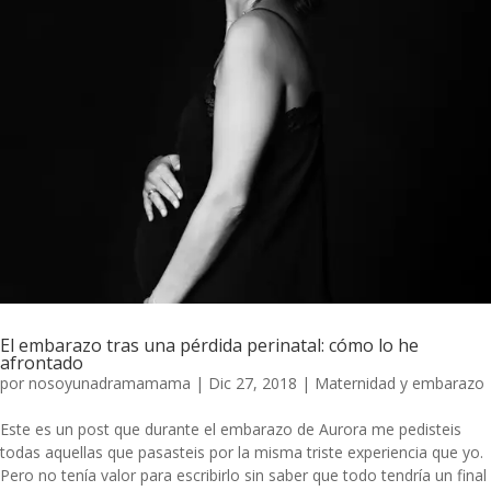
El embarazo tras una pérdida perinatal: cómo lo he
afrontado
por
nosoyunadramamama
|
Dic 27, 2018
|
Maternidad y embarazo
Este es un post que durante el embarazo de Aurora me pedisteis
todas aquellas que pasasteis por la misma triste experiencia que yo.
Pero no tenía valor para escribirlo sin saber que todo tendría un final