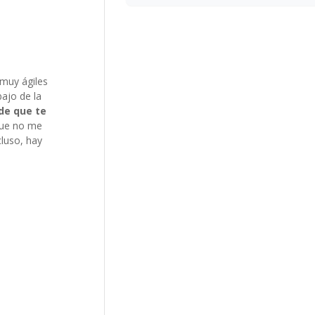
muy ágiles
bajo de la
de que te
 que no me
cluso, hay