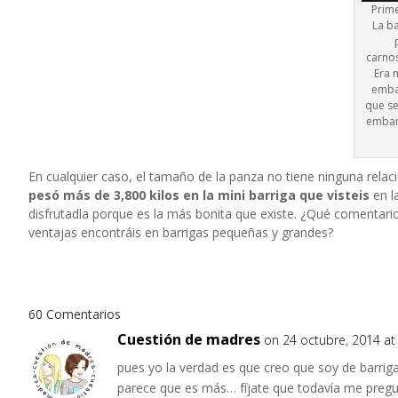
Prim
La b
carnos
Era 
emba
que s
embar
En cualquier caso, el tamaño de la panza no tiene ninguna relac
pesó más de 3,800 kilos en la mini barriga que visteis
en l
disfrutadla porque es la más bonita que existe. ¿Qué comentari
ventajas encontráis en barrigas pequeñas y grandes?
60 Comentarios
Cuestión de madres
on 24 octubre, 2014 at
pues yo la verdad es que creo que soy de barri
parece que es más… fíjate que todavía me pregunt