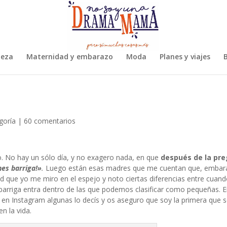
leza
Maternidad y embarazo
Moda
Planes y viajes
B
goría
|
60 comentarios
. No hay un sólo día, y no exagero nada, en que
después de la pr
enes barriga!»
.
Luego están esas madres que me cuentan que, embar
ad que yo me miro en el espejo y noto ciertas diferencias entre cuan
barriga entra dentro de las que podemos clasificar como pequeñas. E
 en Instagram algunas lo decís y os aseguro que soy la primera que 
n la vida.