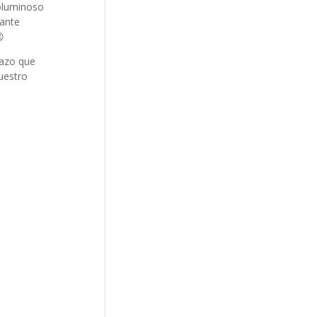
voluminoso
tante

razo que
vuestro