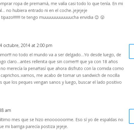
omprar ropa de premamá, me valía casi todo lo que tenía. En mi
l… no hubiera entrado ni en el coche..jejejeje
tipazo!!!!!!!! te tengo muuuuuuuuuuuucha envidia 😉 😛
4 octubre, 2014 at 2:00 pm
umor!!! no todo el mundo va a ser delgado…Yo desde luego, de
go claro…antes rellenita que sin comer!!! que ya con 18 años
no merecía la pena!!!así que ahora disfruto con la comida como
y caprichos..vamos, me acabo de tomar un sandwich de nocilla
 es que los peques vengan sanos y luego, buscar el lado positivo
:38 am
el último mes que se hizo enoooooorme. Eso sí yo de espaldas no
 mi barriga parecía postiza jejeje.