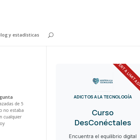
log y estadísticas
OFERTA LIMITA
ADICTOS A LA TECNOLOGÍA
egunta
azadas de 5
do no estaba
Curso
n cualquier
DesConéctales
soy
Encuentra el equilibrio digital