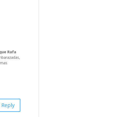
rque Rafa
 embarazadas,
é mas
Reply