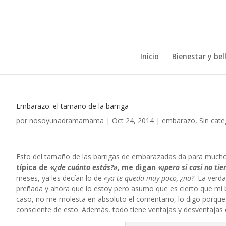
Inicio
Bienestar y bel
Embarazo: el tamaño de la barriga
por
nosoyunadramamama
|
Oct 24, 2014
|
embarazo
,
Sin cate
Esto del tamaño de las barrigas de embarazadas da para mucho
típica de «
¿de cuánto estás?»
, me digan «
¡pero si casi no ti
meses, ya les decían lo de
«ya te queda muy poco, ¿no?
. La verd
preñada y ahora que lo estoy pero asumo que es cierto que mi 
caso, no me molesta en absoluto el comentario, lo digo porque
consciente de esto. Además, todo tiene ventajas y desventajas e