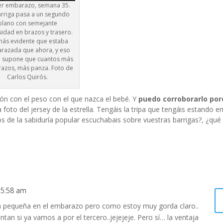
er embarazo, semana 35.
arriga pasa a un segundo
plano con semejante
idad en brazos y trasero.
más evidente que estaba
razada que ahora, y eso
e supone que cuantos más
azos, más panza. Foto de
Carlos Quirós.
ión con el peso con el que nazca el bebé. Y
puedo corroborarlo po
a foto del jersey de la estrella. Tengáis la tripa que tengáis estando
os de la sabiduría popular escuchabais sobre vuestras barrigas?, ¿qu
 5:58 am
ga pequeña en el embarazo pero como estoy muy gorda claro..
an si ya vamos a por el tercero..jejejeje. Pero sí… la ventaja