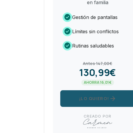
en familia
check_circle
Gestión de pantallas
check_circle
Límites sin conflictos
check_circle
Rutinas saludables
Antes 147,00€
130,99€
AHORRA 16,01€
arrow_forward
¡LO QUIERO!
CREADO POR