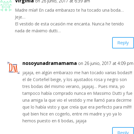
Virginia
on 26 junio, 2017 at 6:39 am
Madre mía!! En cada embarazo te ha tocado una boda…
Jeje…
El vestido de esta ocasión me encanta. Nunca he tenido
nada de máximo dutti…
Reply
nosoyunadramamama
on 26 junio, 2017 at 4:09 pm
jajaja, en algún embarazo me han tocado varias bodas!!!
el de Cortefiel beige, y los ajustados rosa y negro son
tres bodas del mismo verano, jajajaj… Pues mira, yo
tampoco había comprado nunca en Massimo Dutti y fue
una amiga la que vio el vestido y me llamó para decirme
que lo había visto y que creía que era perfecto para mí!!!!
qué bien hice en cogerlo, entre mi madre y yo ya lo
hemos puesto en 6 bodas, jajaja
Reply