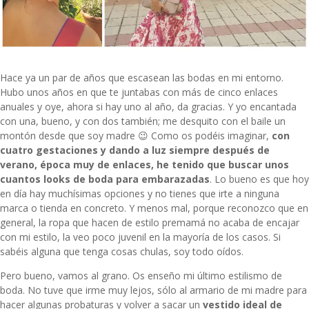
Hace ya un par de años que escasean las bodas en mi entorno.
Hubo unos años en que te juntabas con más de cinco enlaces
anuales y oye, ahora si hay uno al año, da gracias. Y yo encantada
con una, bueno, y con dos también; me desquito con el baile un
montón desde que soy madre 😉 Como os podéis imaginar,
con
cuatro gestaciones y dando a luz siempre después de
verano, época muy de enlaces, he tenido que buscar unos
cuantos looks de boda para embarazadas
. Lo bueno es que hoy
en día hay muchísimas opciones y no tienes que irte a ninguna
marca o tienda en concreto. Y menos mal, porque reconozco que en
general, la ropa que hacen de estilo premamá no acaba de encajar
con mi estilo, la veo poco juvenil en la mayoría de los casos. Si
sabéis alguna que tenga cosas chulas, soy todo oídos.
Pero bueno, vamos al grano. Os enseño mi último estilismo de
boda. No tuve que irme muy lejos, sólo al armario de mi madre para
hacer algunas probaturas y volver a sacar un
vestido ideal de