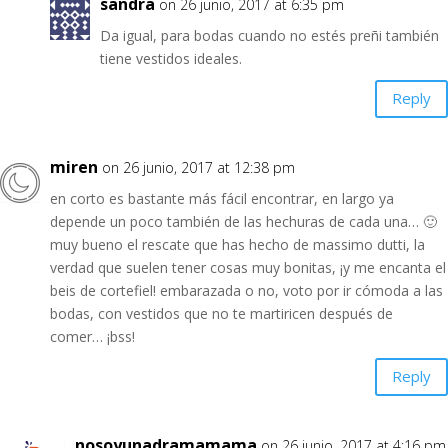
sandra
on 26 junio, 2017 at 6:35 pm
Da igual, para bodas cuando no estés preñi también
tiene vestidos ideales.
Reply
miren
on 26 junio, 2017 at 12:38 pm
en corto es bastante más fácil encontrar, en largo ya
depende un poco también de las hechuras de cada una… 🙂
muy bueno el rescate que has hecho de massimo dutti, la
verdad que suelen tener cosas muy bonitas, ¡y me encanta el
beis de cortefiel! embarazada o no, voto por ir cómoda a las
bodas, con vestidos que no te martiricen después de
comer… ¡bss!
Reply
nosoyunadramamama
on 26 junio, 2017 at 4:16 pm