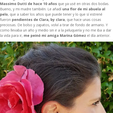
Massimo Dutti de hace 10 años
que ya usé en otras dos bodas.
Bueno, y mi madre también. Le añadí
una flor de mi abuela al
pelo
, que a saber los años que puede tener y lo que sí estrené
fueron
pendientes de Clara, by clara
, que hace unas cosas
preciosas. De bolso y zapatos, volví a tirar de fondo de armario. Y
como llevaba un año y medio sin ir a la peluquería y no me iba a dar
la vida para ir,
me peinó mi amiga Marina Gómez
el día anterior.