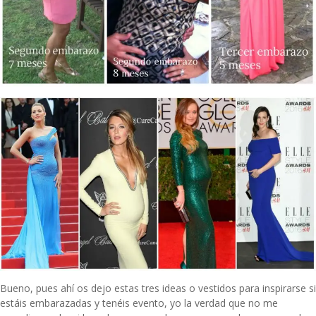
Bueno, pues ahí os dejo estas tres ideas o vestidos para inspirarse si
estáis embarazadas y tenéis evento, yo la verdad que no me