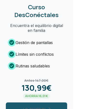
Curso
DesConéctales
Encuentra el equilibrio digital
en familia
check_circle
Gestión de pantallas
check_circle
Límites sin conflictos
check_circle
Rutinas saludables
Antes 147,00€
130,99€
AHORRA 16,01€