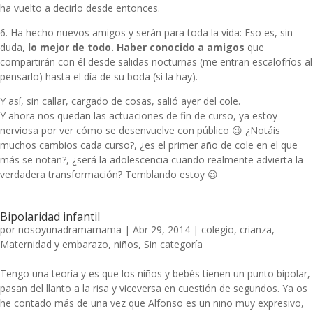
ha vuelto a decirlo desde entonces.
6. Ha hecho nuevos amigos y serán para toda la vida: Eso es, sin
duda,
lo mejor de todo. Haber conocido a amigos
que
compartirán con él desde salidas nocturnas (me entran escalofríos al
pensarlo) hasta el día de su boda (si la hay).
Y así, sin callar, cargado de cosas, salió ayer del cole.
Y ahora nos quedan las actuaciones de fin de curso, ya estoy
nerviosa por ver cómo se desenvuelve con público 😉 ¿Notáis
muchos cambios cada curso?, ¿es el primer año de cole en el que
más se notan?, ¿será la adolescencia cuando realmente advierta la
verdadera transformación? Temblando estoy 😉
Bipolaridad infantil
por
nosoyunadramamama
|
Abr 29, 2014
|
colegio
,
crianza
,
Maternidad y embarazo
,
niños
,
Sin categoría
Tengo una teoría y es que los niños y bebés tienen un punto bipolar,
pasan del llanto a la risa y viceversa en cuestión de segundos. Ya os
he contado más de una vez que Alfonso es un niño muy expresivo,