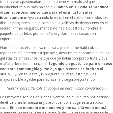
todo lo vive apasionadamente, lo bueno y lo malo así que su
bipolaridad es aún más palpable.
Cuando en su vida se produce
algún acontecimiento que para él es injusto, sufre
intensamente
. Ayer, cuando le recogí en el cole como todos los
días, le pregunté si había comido sus galletas de dinosaurios en el
recreo. Primer disgusto, maridín no había puesto su nombre al
paquete de galletas por la mañana y claro, esas cosas son
imperdonables.
Normalmente, el crío lleva manzana pero se me había olvidado
reponer el día anterior así que ayer, después de contarme lo de las
galletas de dinosaurios, le dije que ya había comprado fruta y que
mañana llevaría su manzana.
Segundo disgusto, se paró en seco
con cara compungida y me dijo que a veces se la tiran al
suelo.
¿Quién te la tira?, le pregunté. Su respuesta fue «los
mayores». Me agaché para abrazarle y seguí preguntando.
Nuestro paseo del cole al parque da para mucha conversación.
Los mayores son los de 4 años, vamos, sólo un curso por encima
de él. Le tiran la manzana y claro, cuando la coge está un poco
sucia.
En ese momento me enervo y me sale la vena mamá
guerrera, como la loca de la película «La mano que mece la