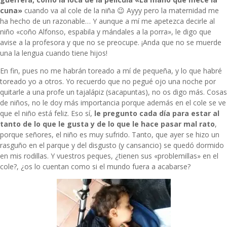
cuna»
cuando va al cole de la niña 😉 Ayyy pero la maternidad me
ha hecho de un razonable… Y aunque a mí me apetezca decirle al
niño «coño Alfonso, espabila y mándales a la porra», le digo que
avise a la profesora y que no se preocupe. ¡Anda que no se muerde
una la lengua cuando tiene hijos!
En fin, pues no me habrán toreado a mí de pequeña, y lo que habré
toreado yo a otros. Yo recuerdo que no pegué ojo una noche por
quitarle a una profe un tajalápiz (sacapuntas), no os digo más. Cosas
de niños, no le doy más importancia porque además en el cole se ve
que el niño está feliz. Eso sí,
le pregunto cada día para estar al
tanto de lo que le gusta y de lo que le hace pasar mal rato
,
porque señores, el niño es muy sufrido. Tanto, que ayer se hizo un
rasguño en el parque y del disgusto (y cansancio) se quedó dormido
en mis rodillas. Y vuestros peques, ¿tienen sus «problemillas» en el
cole?, ¿os lo cuentan como si el mundo fuera a acabarse?