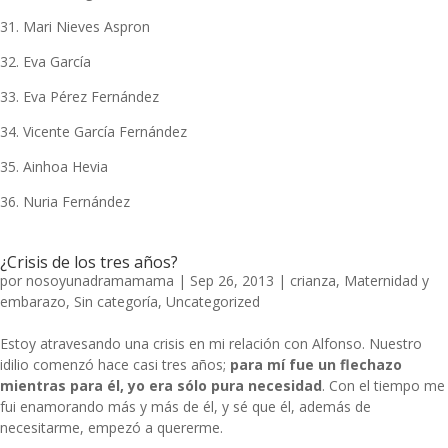
31. Mari Nieves Aspron
32. Eva García
33. Eva Pérez Fernández
34. Vicente García Fernández
35. Ainhoa Hevia
36. Nuria Fernández
¿Crisis de los tres años?
por
nosoyunadramamama
|
Sep 26, 2013
|
crianza
,
Maternidad y
embarazo
,
Sin categoría
,
Uncategorized
Estoy atravesando una crisis en mi relación con Alfonso. Nuestro
idilio comenzó hace casi tres años;
para mí fue un flechazo
mientras para él, yo era sólo pura necesidad
. Con el tiempo me
fui enamorando más y más de él, y sé que él, además de
necesitarme, empezó a quererme.