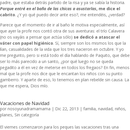
padre, que estaba detrás partido de la risa y ya se sabía la historia.
Porque entré en el baño de las chicas a asustarlas
, me dice el
cabrito
. ¿Y yo qué puedo decir ante eso?, me entendéis, ¿verdad?
Parece que el momento de ir al baño le motiva especialmente, así
que ayer la profe nos contó otra de sus aventuras: el trío Calavera
(no os vayáis a pensar que actúa sólo)
se dedicó a atascar el
váter con papel higiénico
. Sí, siempre son los mismos los que la
lían, casualidades de la vida que los tres nacieron en octubre. Y yo
me pregunto, pero si está todo el día hablando de Paquito, que debe
ser lo más parecido a un santo, ¿por qué luego no se queda
pegadito a él en vez de meterse en todos los fregaos? En fin, menos
mal que la profe nos dice que le encantan los niños con su punto
gamberro. Y aparte de eso, lo tenemos en plan rebelde sin causa. La
que me espera, Dios mío.
Vacaciones de Navidad
por
nosoyunadramamama
|
Dic 22, 2013
|
familia
,
navidad
,
niños
,
planes
,
Sin categoría
El viernes comenzaron para los peques las vacaciones tras una