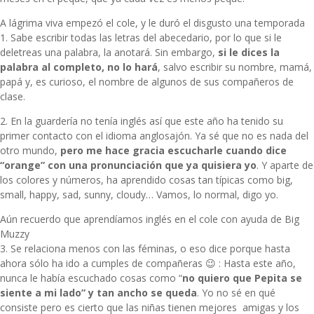
A lágrima viva empezó el cole, y le duró el disgusto una temporada
1. Sabe escribir todas las letras del abecedario, por lo que si le
deletreas una palabra, la anotará. Sin embargo,
si le dices la
palabra al completo, no lo hará
, salvo escribir su nombre, mamá,
papá y, es curioso, el nombre de algunos de sus compañeros de
clase.
2. En la guardería no tenía inglés así que este año ha tenido su
primer contacto con el idioma anglosajón. Ya sé que no es nada del
otro mundo,
pero me hace gracia escucharle cuando dice
“orange” con una pronunciación que ya quisiera yo
. Y aparte de
los colores y números, ha aprendido cosas tan típicas como big,
small, happy, sad, sunny, cloudy… Vamos, lo normal, digo yo.
Aún recuerdo que aprendíamos inglés en el cole con ayuda de Big
Muzzy
3. Se relaciona menos con las féminas, o eso dice porque hasta
ahora sólo ha ido a cumples de compañeras 😉 : Hasta este año,
nunca le había escuchado cosas como “
no quiero que Pepita se
siente a mi lado” y tan ancho se queda
. Yo no sé en qué
consiste pero es cierto que las niñas tienen mejores amigas y los