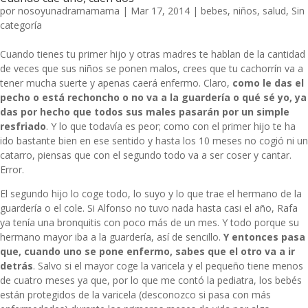
por
nosoyunadramamama
|
Mar 17, 2014
|
bebes
,
niños
,
salud
,
Sin
categoría
Cuando tienes tu primer hijo y otras madres te hablan de la cantidad
de veces que sus niños se ponen malos, crees que tu cachorrín va a
tener mucha suerte y apenas caerá enfermo. Claro,
como le das el
pecho o está rechoncho o no va a la guardería o qué sé yo, ya
das por hecho que todos sus males pasarán por un simple
resfriado
. Y lo que todavía es peor; como con el primer hijo te ha
ido bastante bien en ese sentido y hasta los 10 meses no cogió ni un
catarro, piensas que con el segundo todo va a ser coser y cantar.
Error.
El segundo hijo lo coge todo, lo suyo y lo que trae el hermano de la
guardería o el cole. Si Alfonso no tuvo nada hasta casi el año, Rafa
ya tenía una bronquitis con poco más de un mes. Y todo porque su
hermano mayor iba a la guardería, así de sencillo.
Y entonces pasa
que, cuando uno se pone enfermo, sabes que el otro va a ir
detrás
. Salvo si el mayor coge la varicela y el pequeño tiene menos
de cuatro meses ya que, por lo que me contó la pediatra, los bebés
están protegidos de la varicela (desconozco si pasa con más