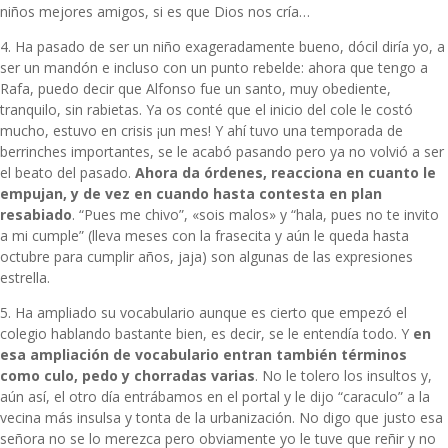
niños mejores amigos, si es que Dios nos cría…
4. Ha pasado de ser un niño exageradamente bueno, dócil diría yo, a
ser un mandón e incluso con un punto rebelde: ahora que tengo a
Rafa, puedo decir que Alfonso fue un santo, muy obediente,
tranquilo, sin rabietas. Ya os conté que
el inicio del cole le costó
mucho
, estuvo en crisis ¡un mes! Y ahí tuvo una temporada de
berrinches importantes, se le acabó pasando pero ya no volvió a ser
el beato del pasado.
Ahora da órdenes, reacciona en cuanto le
empujan, y de vez en cuando hasta contesta en plan
resabiado
. “Pues me chivo”, «sois malos» y “hala, pues no te invito
a mi cumple” (lleva meses con la frasecita y aún le queda hasta
octubre para cumplir años, jaja) son algunas de las expresiones
estrella.
5. Ha ampliado su vocabulario aunque es cierto que empezó el
colegio hablando bastante bien, es decir, se le entendía todo. Y
en
esa ampliación de vocabulario entran también términos
como culo, pedo y chorradas varias
. No le tolero los insultos y,
aún así, el otro día entrábamos en el portal y le dijo “caraculo” a la
vecina más insulsa y tonta de la urbanización. No digo que justo esa
señora no se lo merezca pero obviamente yo le tuve que reñir y no