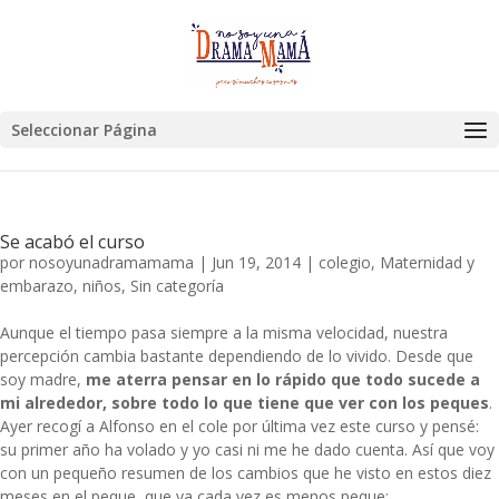
Seleccionar Página
Se acabó el curso
por
nosoyunadramamama
|
Jun 19, 2014
|
colegio
,
Maternidad y
embarazo
,
niños
,
Sin categoría
Aunque el tiempo pasa siempre a la misma velocidad, nuestra
percepción cambia bastante dependiendo de lo vivido. Desde que
soy madre,
me aterra pensar en lo rápido que todo sucede a
mi alrededor, sobre todo lo que tiene que ver con los peques
.
Ayer recogí a Alfonso en el cole por última vez este curso y pensé:
su primer año ha volado y yo casi ni me he dado cuenta. Así que voy
con un pequeño resumen de los cambios que he visto en estos diez
meses en el peque, que ya cada vez es menos peque: