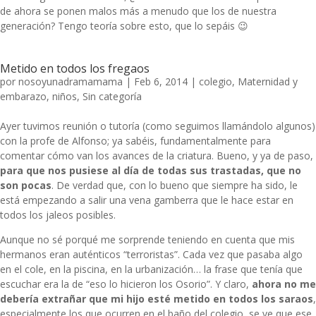
de ahora se ponen malos más a menudo que los de nuestra
generación? Tengo teoría sobre esto, que lo sepáis 😉
Metido en todos los fregaos
por
nosoyunadramamama
|
Feb 6, 2014
|
colegio
,
Maternidad y
embarazo
,
niños
,
Sin categoría
Ayer tuvimos reunión o tutoría (como seguimos llamándolo algunos)
con la profe de Alfonso; ya sabéis, fundamentalmente para
comentar cómo van los avances de la criatura. Bueno, y ya de paso,
para que nos pusiese al día de todas sus trastadas, que no
son pocas
. De verdad que, con lo bueno que siempre ha sido, le
está empezando a salir una vena gamberra que le hace estar en
todos los jaleos posibles.
Aunque no sé porqué me sorprende teniendo en cuenta que mis
hermanos eran auténticos “terroristas”. Cada vez que pasaba algo
en el cole, en la piscina, en la urbanización… la frase que tenía que
escuchar era la de “eso lo hicieron los Osorio”. Y claro,
ahora no me
debería extrañar que mi hijo esté metido en todos los saraos
,
especialmente los que ocurren en el baño del colegio, se ve que ese