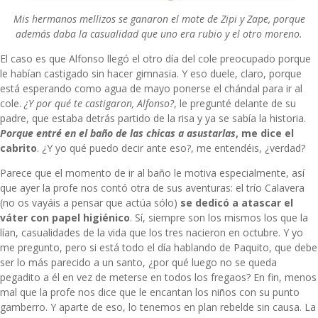
Mis hermanos mellizos se ganaron el mote de Zipi y Zape, porque
además daba la casualidad que uno era rubio y el otro moreno.
El caso es que Alfonso llegó el otro día del cole preocupado porque
le habían castigado sin hacer gimnasia. Y eso duele, claro, porque
está esperando como agua de mayo ponerse el chándal para ir al
cole.
¿Y por qué te castigaron, Alfonso?
, le pregunté delante de su
padre, que estaba detrás partido de la risa y ya se sabía la historia.
Porque entré en el baño de las chicas a asustarlas
, me dice el
cabrito
. ¿Y yo qué puedo decir ante eso?, me entendéis, ¿verdad?
Parece que el momento de ir al baño le motiva especialmente, así
que ayer la profe nos contó otra de sus aventuras: el trío Calavera
(no os vayáis a pensar que actúa sólo)
se dedicó a atascar el
váter con papel higiénico
. Sí, siempre son los mismos los que la
lían, casualidades de la vida que los tres nacieron en octubre. Y yo
me pregunto, pero si está todo el día hablando de Paquito, que debe
ser lo más parecido a un santo, ¿por qué luego no se queda
pegadito a él en vez de meterse en todos los fregaos? En fin, menos
mal que la profe nos dice que le encantan los niños con su punto
gamberro. Y aparte de eso, lo tenemos en plan rebelde sin causa. La