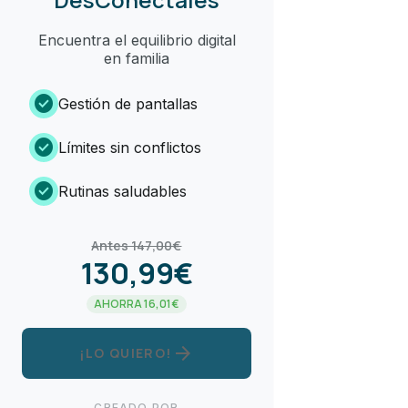
Encuentra el equilibrio digital
en familia
check_circle
Gestión de pantallas
check_circle
Límites sin conflictos
check_circle
Rutinas saludables
Antes 147,00€
130,99€
AHORRA 16,01€
arrow_forward
¡LO QUIERO!
CREADO POR