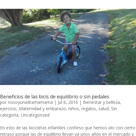
Beneficios de las bicis de equilibrio o sin pedales
por
nosoyunadramamama
|
Jul 6, 2016
|
Bienestar y belleza
,
ejercicio
,
Maternidad y embarazo
,
niños
,
regalos
,
salud
,
Sin
categoría
,
Uncategorized
En esto de las bicicletas infantiles confieso que hemos ido con cierto
retraso porque las de equilibrio llevan ya unos años en el mercado y