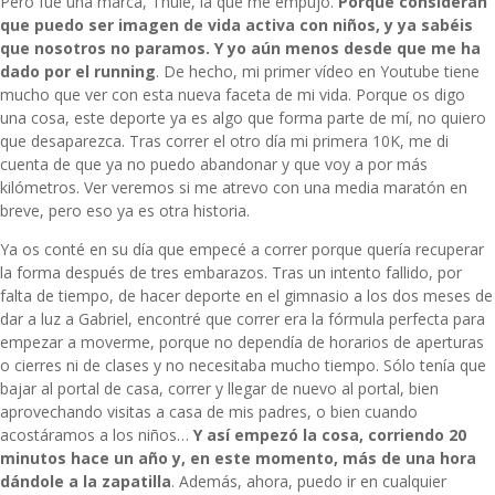
Pero fue una marca,
Thule
, la que me empujó.
Porque consideran
que puedo ser imagen de vida activa con niños, y ya sabéis
que nosotros no paramos. Y yo aún menos desde que me ha
dado por el running
. De hecho, mi primer vídeo en Youtube tiene
mucho que ver con esta nueva faceta de mi vida. Porque os digo
una cosa, este deporte ya es algo que forma parte de mí, no quiero
que desaparezca. Tras correr el otro día mi primera 10K, me di
cuenta de que ya no puedo abandonar y que voy a por más
kilómetros. Ver veremos si me atrevo con una media maratón en
breve, pero eso ya es otra historia.
Ya os conté en su día que empecé a correr porque quería recuperar
la forma después de tres embarazos. Tras un intento fallido, por
falta de tiempo, de hacer deporte en el gimnasio a los dos meses de
dar a luz a Gabriel, encontré que correr era la fórmula perfecta para
empezar a moverme, porque no dependía de horarios de aperturas
o cierres ni de clases y no necesitaba mucho tiempo. Sólo tenía que
bajar al portal de casa, correr y llegar de nuevo al portal, bien
aprovechando visitas a casa de mis padres, o bien cuando
acostáramos a los niños…
Y así empezó la cosa, corriendo 20
minutos hace un año y, en este momento, más de una hora
dándole a la zapatilla
. Además, ahora, puedo ir en cualquier