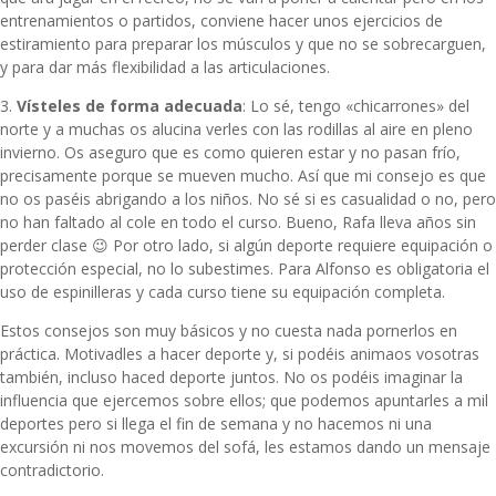
entrenamientos o partidos, conviene hacer unos ejercicios de
estiramiento para preparar los músculos y que no se sobrecarguen,
y para dar más flexibilidad a las articulaciones.
3.
Vísteles de forma adecuada
: Lo sé, tengo «chicarrones» del
norte y a muchas os alucina verles con las rodillas al aire en pleno
invierno. Os aseguro que es como quieren estar y no pasan frío,
precisamente porque se mueven mucho. Así que mi consejo es que
no os paséis abrigando a los niños. No sé si es casualidad o no, pero
no han faltado al cole en todo el curso. Bueno, Rafa lleva años sin
perder clase 😉 Por otro lado, si algún deporte requiere equipación o
protección especial, no lo subestimes. Para Alfonso es obligatoria el
uso de espinilleras y cada curso tiene su equipación completa.
Estos consejos son muy básicos y no cuesta nada pornerlos en
práctica. Motivadles a hacer deporte y, si podéis animaos vosotras
también, incluso haced deporte juntos. No os podéis imaginar la
influencia que ejercemos sobre ellos; que podemos apuntarles a mil
deportes pero si llega el fin de semana y no hacemos ni una
excursión ni nos movemos del sofá, les estamos dando un mensaje
contradictorio.