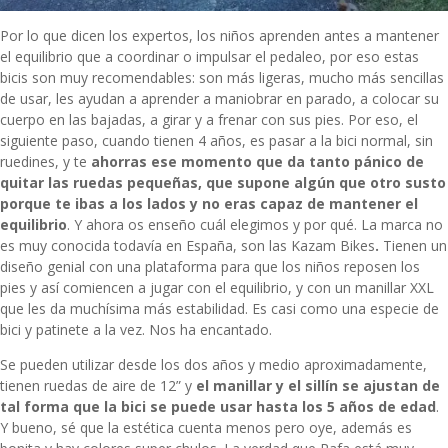
Por lo que dicen los expertos, los niños aprenden antes a mantener
el equilibrio que a coordinar o impulsar el pedaleo, por eso estas
bicis son muy recomendables: son más ligeras, mucho más sencillas
de usar, les ayudan a aprender a maniobrar en parado, a colocar su
cuerpo en las bajadas, a girar y a frenar con sus pies. Por eso, el
siguiente paso, cuando tienen 4 años, es pasar a la bici normal, sin
ruedines, y te
ahorras ese momento que da tanto pánico de
quitar las ruedas pequeñas, que supone algún que otro susto
porque te ibas a los lados y no eras capaz de mantener el
equilibrio
. Y ahora os enseño cuál elegimos y por qué. La marca no
es muy conocida todavía en España, son las Kazam Bikes
.
Tienen un
diseño genial con una plataforma para que los niños reposen los
pies y así comiencen a jugar con el equilibrio, y con un manillar XXL
que les da muchísima más estabilidad. Es casi como una especie de
bici y patinete a la vez. Nos ha encantado.
Se pueden utilizar desde los dos años y medio aproximadamente,
tienen ruedas de aire de 12” y
el manillar y el sillín se ajustan de
tal forma que la bici se puede usar hasta los 5 años de edad
.
Y bueno, sé que la estética cuenta menos pero oye, además es