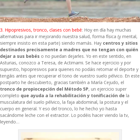
3. Hipopresivos, tronco, clases con bebé
: Hoy en día hay muchas
alternativas para ir mejorando nuestra salud, forma física (y mental,
siempre insisto en esta parte) siendo mamás. Hay
centros y sitios
destinados precisamente a madres que no tengan con quién
dejar a sus bebés
o no puedan dejarles. Yo en este sentido, en
Asturias, conozco a Teresa, de
Actimami
. Se hace ejercicio y por
supuesto, hipopresivos para quienes no podáis retomar el deporte y
tengáis antes que recuperar el tono de vuestro suelo pélvico. En este
postparto he descubierto, gracias también a
María Cejudo
, el
tronco de propiocepción del Método 5P
, un ejercicio super
completo
que ayuda a la rehabilitación y tonificación de
la
musculatura del suelo pélvico, la faja abdominal, la postura y el
cuerpo en general. Y eso del tronco, lo he hecho yo hasta
sacándome leche con el extractor. Lo podéis hacer viendo la tv,
leyendo…