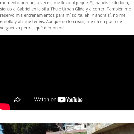
momento porque, a veces, me llevo al peque. Sí, habéis leído bien,
siento a Gabriel en la silla Thule Urban Glide y a correr. También me
reservo mis entrenamientos para mí solita, eh. Y ahora sí, no me
enrollo y ahí me tenéis. Aunque no lo creáis, me da un poco de
vergüenza pero… ¡qué demonios!