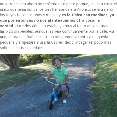
nosotros hasta ahora no teníamos. En parte porque, en esta casa, el
único que tenía bici de los tres hermanos era Alfonso; se la trajeron
los Reyes hace dos años y medio, y
es la típica con ruedines, ya
que por entonces no nos planteábamos otra cosa, la
verdad.
Hace dos años no estaba yo muy al tanto de la utilidad de
las bicis sin pedales, aunque las veía continuamente por la calle. Así
que, ahora que Rafa necesitaba bici porque la moto ya le queda
pequeña y empezará a usarla Gabriel, decidí indagar un poco más
sobre las bicis sin pedales.