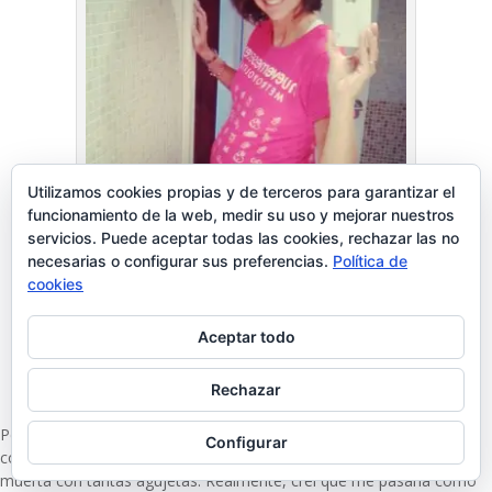
Utilizamos cookies propias y de terceros para garantizar el
funcionamiento de la web, medir su uso y mejorar nuestros
servicios. Puede aceptar todas las cookies, rechazar las no
necesarias o configurar sus preferencias.
Política de
cookies
Aceptar todo
Semana 38 del tercer embarazo
Rechazar
Pero vamos a lo que vamos. Un día decidí que debía empezar a
Configurar
correr, y eso hice. Fue duro, aguanté poco y al día siguiente estaba
muerta con tantas agujetas. Realmente, creí que me pasaría como