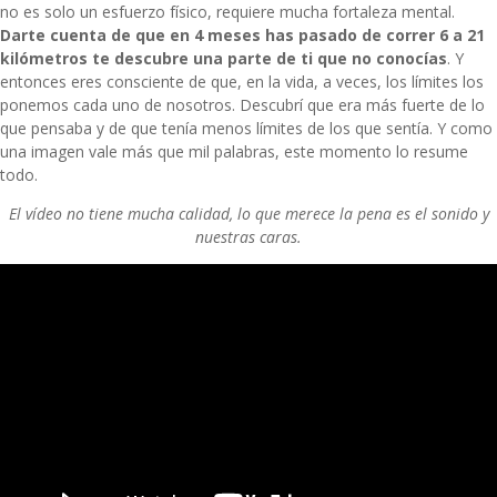
no es solo un esfuerzo físico, requiere mucha fortaleza mental.
Darte cuenta de que en 4 meses has pasado de correr 6 a 21
kilómetros te descubre una parte de ti que no conocías
. Y
entonces eres consciente de que, en la vida, a veces, los límites los
ponemos cada uno de nosotros. Descubrí que era más fuerte de lo
que pensaba y de que tenía menos límites de los que sentía. Y como
una imagen vale más que mil palabras, este momento lo resume
todo.
El vídeo no tiene mucha calidad, lo que merece la pena es el sonido y
nuestras caras.