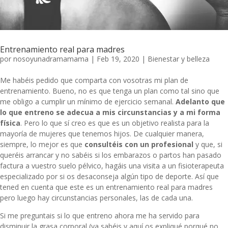
Entrenamiento real para madres
por
nosoyunadramamama
|
Feb 19, 2020
|
Bienestar y belleza
Me habéis pedido que comparta con vosotras mi plan de
entrenamiento. Bueno, no es que tenga un plan como tal sino que
me obligo a cumplir un mínimo de ejercicio semanal.
Adelanto que
lo que entreno se adecua a mis circunstancias y a mi forma
física
. Pero lo que sí creo es que es un objetivo realista para la
mayoría de mujeres que tenemos hijos. De cualquier manera,
siempre, lo mejor es que
consultéis con un profesional
y que, si
queréis arrancar y no sabéis si los embarazos o partos han pasado
factura a vuestro suelo pélvico, hagáis una visita a un fisioterapeuta
especializado por si os desaconseja algún tipo de deporte. Así que
tened en cuenta que este es un entrenamiento real para madres
pero luego hay circunstancias personales, las de cada una.
Si me preguntais si lo que entreno ahora me ha servido para
disminuir la grasa corporal (
ya sabéis y aquí os expliqué porqué no