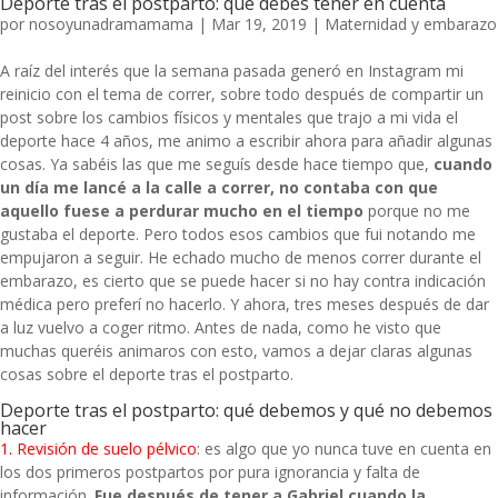
Deporte tras el postparto: qué debes tener en cuenta
por
nosoyunadramamama
|
Mar 19, 2019
|
Maternidad y embarazo
A raíz del interés que la semana pasada generó en Instagram mi
reinicio con el tema de correr, sobre todo después de compartir un
post sobre los
cambios físicos
y
mentales
que trajo a mi vida el
deporte hace 4 años, me animo a escribir ahora para añadir algunas
cosas. Ya sabéis las que me seguís desde hace tiempo que,
cuando
un día me lancé a la calle a correr, no contaba con que
aquello fuese a perdurar mucho en el tiempo
porque no me
gustaba el deporte. Pero todos esos cambios que fui notando me
empujaron a seguir. He echado mucho de menos correr durante el
embarazo, es cierto que se puede hacer si no hay contra indicación
médica pero preferí no hacerlo. Y ahora, tres meses después de dar
a luz vuelvo a coger ritmo. Antes de nada, como he visto que
muchas queréis animaros con esto, vamos a dejar claras algunas
cosas sobre el deporte tras el postparto.
Deporte tras el postparto: qué debemos y qué no debemos
hacer
1. Revisión de suelo pélvico
: es algo que yo nunca tuve en cuenta en
los dos primeros postpartos por pura ignorancia y falta de
información.
Fue
después de tener a Gabriel
cuando la