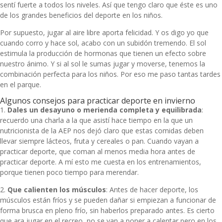
sentí fuerte a todos los niveles. Así que tengo claro que éste es uno
de los grandes beneficios del deporte en los niños.
Por supuesto, jugar al aire libre aporta felicidad. Y os digo yo que
cuando corro y hace sol, acabo con un subidón tremendo. El sol
estimula la producción de hormonas que tienen un efecto sobre
nuestro ánimo. Y si al sol le sumas jugar y moverse, tenemos la
combinación perfecta para los niños. Por eso me paso tantas tardes
en el parque.
Algunos consejos para practicar deporte en invierno
1.
Dales un desayuno o merienda completa y equilibrada
:
recuerdo una charla a la que asistí hace tiempo en la que un
nutricionista de la AEP nos dejó claro que estas comidas deben
llevar siempre lácteos, fruta y cereales o pan. Cuando vayan a
practicar deporte, que coman al menos media hora antes de
practicar deporte. A mí esto me cuesta en los entrenamientos,
porque tienen poco tiempo para merendar.
2.
Que calienten los músculos
: Antes de hacer deporte, los
músculos están fríos y se pueden dañar si empiezan a funcionar de
forma brusca en pleno frío, sin haberlos preparado antes. Es cierto
que ara jugar en el recreo, no se van a poner a calentar pero en los