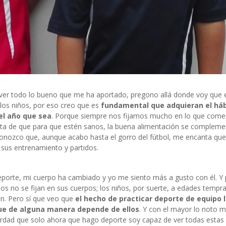
 ver todo lo bueno que me ha aportado, pregono allá donde voy que 
 los niños, por eso creo que es
fundamental que adquieran el háb
el año que sea
. Porque siempre nos fijamos mucho en lo que comen
nta de que para que estén sanos, la buena alimentación se compleme
conozco que, aunque acabo hasta el gorro del fútbol, me encanta que
 sus entrenamiento y partidos.
porte, mi cuerpo ha cambiado y yo me siento más a gusto con él. Y 
os no se fijan en sus cuerpos; los niños, por suerte, a edades tempr
ien. Pero sí que veo que
el hecho de practicar deporte de equipo 
que de alguna manera depende de ellos
. Y con el mayor lo noto 
erdad que solo ahora que hago deporte soy capaz de ver todas estas