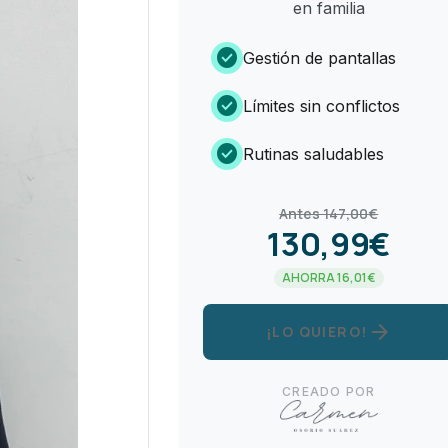
en familia
check_circle
Gestión de pantallas
check_circle
Límites sin conflictos
check_circle
Rutinas saludables
Antes 147,00€
130,99€
AHORRA 16,01€
arrow_forward
¡LO QUIERO!
CREADO POR