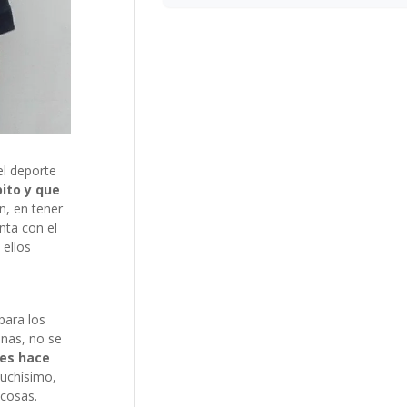
el deporte
ito y que
, en tener
nta con el
 ellos
para los
anas, no se
les hace
muchísimo,
 cosas.