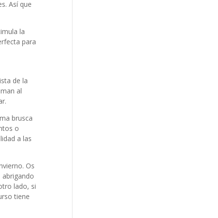
s. Así que
imula la
rfecta para
ista de la
oman al
r.
orma brusca
entos o
lidad a las
invierno. Os
s abrigando
tro lado, si
urso tiene