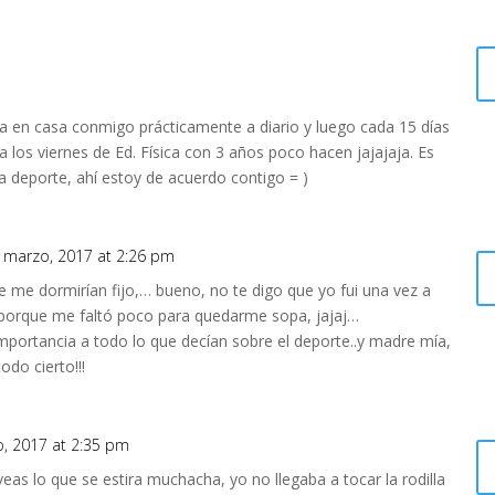
ga en casa conmigo prácticamente a diario y luego cada 15 días
 los viernes de Ed. Física con 3 años poco hacen jajajaja. Es
 deporte, ahí estoy de acuerdo contigo = )
 marzo, 2017 at 2:26 pm
se me dormirían fijo,… bueno, no te digo que yo fui una vez a
r porque me faltó poco para quedarme sopa, jajaj…
importancia a todo lo que decían sobre el deporte..y madre mía,
odo cierto!!!
, 2017 at 2:35 pm
veas lo que se estira muchacha, yo no llegaba a tocar la rodilla