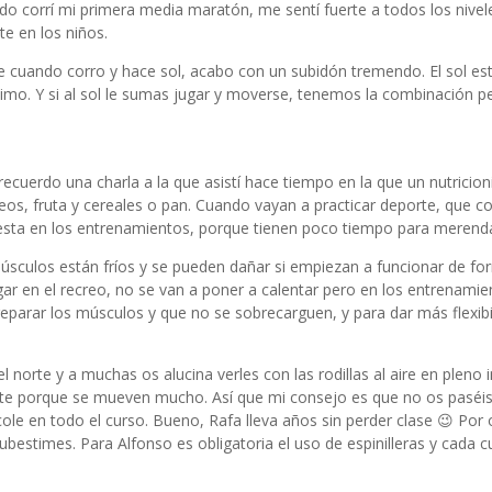
o corrí mi primera media maratón, me sentí fuerte a todos los nivele
te en los niños.
que cuando corro y hace sol, acabo con un subidón tremendo. El sol est
mo. Y si al sol le sumas jugar y moverse, tenemos la combinación pe
 recuerdo una charla a la que asistí hace tiempo en la que un nutricion
eos, fruta y cereales o pan. Cuando vayan a practicar deporte, que c
esta en los entrenamientos, porque tienen poco tiempo para merenda
músculos están fríos y se pueden dañar si empiezan a funcionar de f
ugar en el recreo, no se van a poner a calentar pero en los entrenami
eparar los músculos y que no se sobrecarguen, y para dar más flexibi
l norte y a muchas os alucina verles con las rodillas al aire en pleno 
nte porque se mueven mucho. Así que mi consejo es que no os paséi
cole en todo el curso. Bueno, Rafa lleva años sin perder clase 😉 Por o
ubestimes. Para Alfonso es obligatoria el uso de espinilleras y cada c