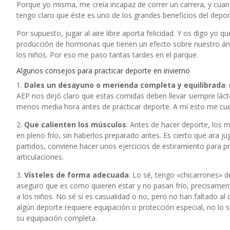
Porque yo misma, me creía incapaz de correr un carrera, y cuand
tengo claro que éste es uno de los grandes beneficios del depor
Por supuesto, jugar al aire libre aporta felicidad. Y os digo yo 
producción de hormonas que tienen un efecto sobre nuestro áni
los niños. Por eso me paso tantas tardes en el parque.
Algunos consejos para practicar deporte en invierno
1.
Dales un desayuno o merienda completa y equilibrada
:
AEP nos dejó claro que estas comidas deben llevar siempre láct
menos media hora antes de practicar deporte. A mí esto me cu
2.
Que calienten los músculos
: Antes de hacer deporte, los 
en pleno frío, sin haberlos preparado antes. Es cierto que ara j
partidos, conviene hacer unos ejercicios de estiramiento para pr
articulaciones.
3.
Vísteles de forma adecuada
: Lo sé, tengo «chicarrones» de
aseguro que es como quieren estar y no pasan frío, precisame
a los niños. No sé si es casualidad o no, pero no han faltado al 
algún deporte requiere equipación o protección especial, no lo s
su equipación completa.