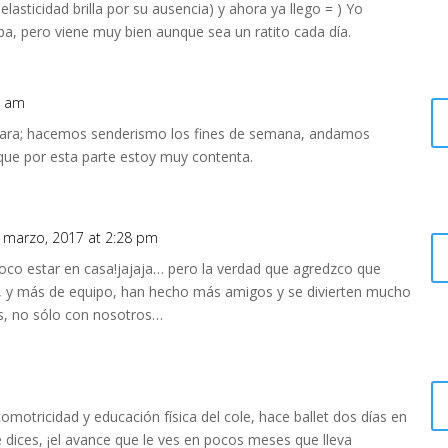
elasticidad brilla por su ausencia) y ahora ya llego = ) Yo
a, pero viene muy bien aunque sea un ratito cada día.
0 am
para; hacemos senderismo los fines de semana, andamos
que por esta parte estoy muy contenta.
 marzo, 2017 at 2:28 pm
poco estar en casa!jajaja… pero la verdad que agredzco que
 y más de equipo, han hecho más amigos y se divierten mucho
s, no sólo con nosotros…
omotricidad y educación física del cole, hace ballet dos días en
e dices, ¡el avance que le ves en pocos meses que lleva