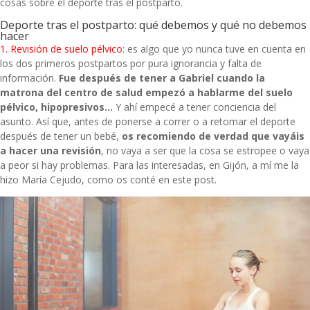
cosas sobre el deporte tras el postparto.
Deporte tras el postparto: qué debemos y qué no debemos
hacer
1. Revisión de suelo pélvico
: es algo que yo nunca tuve en cuenta en
los dos primeros postpartos por pura ignorancia y falta de
información.
Fue
después de tener a Gabriel
cuando la
matrona del centro de salud empezó a hablarme del suelo
pélvico, hipopresivos…
Y ahí empecé a tener conciencia del
asunto. Así que, antes de ponerse a correr o a retomar el deporte
después de tener un bebé,
os recomiendo de verdad que vayáis
a hacer una revisión
, no vaya a ser que la cosa se estropee o vaya
a peor si hay problemas. Para las interesadas, en Gijón, a mí me la
hizo
María Cejudo
, como os conté en
este post
.