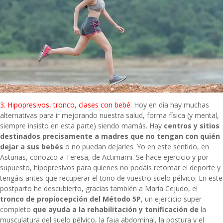
3. Hipopresivos, tronco, clases con bebé
: Hoy en día hay muchas
alternativas para ir mejorando nuestra salud, forma física (y mental,
siempre insisto en esta parte) siendo mamás. Hay
centros y sitios
destinados precisamente a madres que no tengan con quién
dejar a sus bebés
o no puedan dejarles. Yo en este sentido, en
Asturias, conozco a Teresa, de
Actimami
. Se hace ejercicio y por
supuesto, hipopresivos para quienes no podáis retomar el deporte y
tengáis antes que recuperar el tono de vuestro suelo pélvico. En este
postparto he descubierto, gracias también a
María Cejudo
, el
tronco de propiocepción del Método 5P
, un ejercicio super
completo
que ayuda a la rehabilitación y tonificación de
la
musculatura del suelo pélvico, la faja abdominal, la postura y el