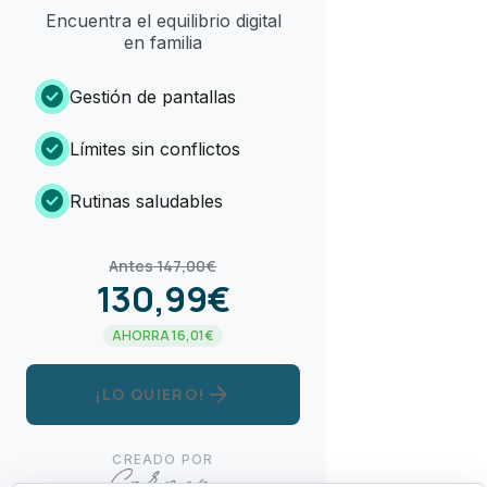
Encuentra el equilibrio digital
en familia
check_circle
Gestión de pantallas
check_circle
Límites sin conflictos
check_circle
Rutinas saludables
Antes 147,00€
130,99€
AHORRA 16,01€
arrow_forward
¡LO QUIERO!
CREADO POR