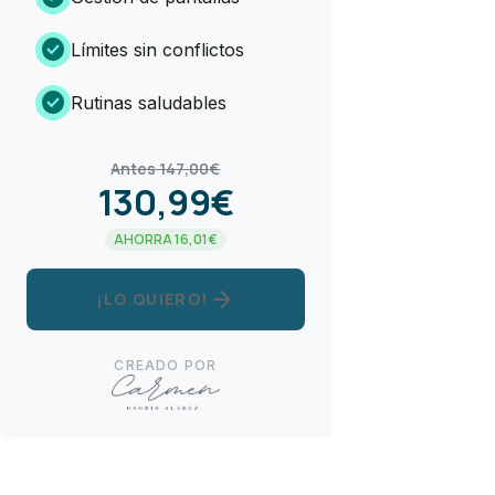
check_circle
Límites sin conflictos
check_circle
Rutinas saludables
Antes 147,00€
130,99€
AHORRA 16,01€
arrow_forward
¡LO QUIERO!
CREADO POR