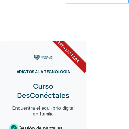
OFERTA LIMITADA
ADICTOS A LA TECNOLOGÍA
Curso
DesConéctales
Encuentra el equilibrio digital
en familia
check_circle
Gestión de pantallas