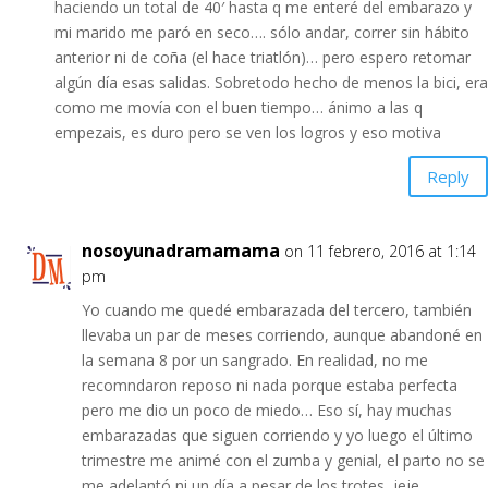
haciendo un total de 40′ hasta q me enteré del embarazo y
mi marido me paró en seco…. sólo andar, correr sin hábito
anterior ni de coña (el hace triatlón)… pero espero retomar
algún día esas salidas. Sobretodo hecho de menos la bici, era
como me movía con el buen tiempo… ánimo a las q
empezais, es duro pero se ven los logros y eso motiva
Reply
nosoyunadramamama
on 11 febrero, 2016 at 1:14
pm
Yo cuando me quedé embarazada del tercero, también
llevaba un par de meses corriendo, aunque abandoné en
la semana 8 por un sangrado. En realidad, no me
recomndaron reposo ni nada porque estaba perfecta
pero me dio un poco de miedo… Eso sí, hay muchas
embarazadas que siguen corriendo y yo luego el último
trimestre me animé con el zumba y genial, el parto no se
me adelantó ni un día a pesar de los trotes, jeje…