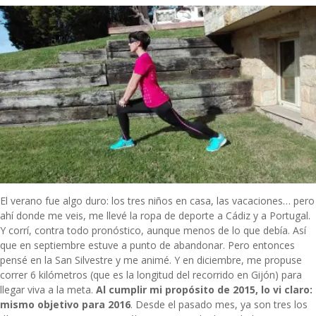
El verano fue algo duro: los tres niños en casa, las vacaciones… pero
ahí donde me veis, me llevé la ropa de deporte a Cádiz y a Portugal.
Y corrí, contra todo pronóstico, aunque menos de lo que debía. Así
que en septiembre estuve a punto de abandonar. Pero entonces
pensé en la San Silvestre y me animé. Y en diciembre, me propuse
correr 6 kilómetros (que es la longitud del recorrido en Gijón) para
llegar viva a la meta.
Al cumplir mi propósito de 2015, lo vi claro:
mismo objetivo para 2016
. Desde el pasado mes, ya son tres los