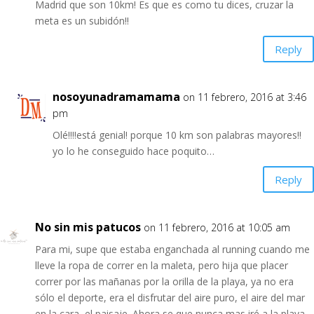
Madrid que son 10km! Es que es como tu dices, cruzar la
meta es un subidón!!
Reply
nosoyunadramamama
on 11 febrero, 2016 at 3:46
pm
Olé!!!!está genial! porque 10 km son palabras mayores!!
yo lo he conseguido hace poquito…
Reply
No sin mis patucos
on 11 febrero, 2016 at 10:05 am
Para mi, supe que estaba enganchada al running cuando me
lleve la ropa de correr en la maleta, pero hija que placer
correr por las mañanas por la orilla de la playa, ya no era
sólo el deporte, era el disfrutar del aire puro, el aire del mar
en la cara, el paisaje. Ahora se que nunca mas iré a la playa