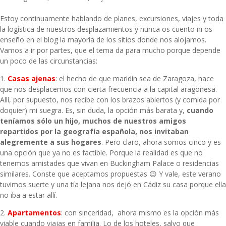
Estoy continuamente hablando de planes, excursiones, viajes y toda
la logística de nuestros desplazamientos y nunca os cuento ni os
enseño en el blog la mayoría de los sitios donde nos alojamos.
Vamos a ir por partes, que el tema da para mucho porque depende
un poco de las circunstancias:
1.
Casas ajenas
: el hecho de que maridín sea de Zaragoza, hace
que nos desplacemos con cierta frecuencia a la capital aragonesa.
Allí, por supuesto, nos recibe con los brazos abiertos (y comida por
doquier) mi suegra. Es, sin duda, la opción más barata y,
cuando
teníamos sólo un hijo, muchos de nuestros amigos
repartidos por la geografía española, nos invitaban
alegremente a sus hogares
. Pero claro, ahora somos cinco y es
una opción que ya no es factible. Porque la realidad es que no
tenemos amistades que vivan en Buckingham Palace o residencias
similares. Conste que aceptamos propuestas 😉 Y vale, este verano
tuvimos suerte y una tía lejana nos dejó en Cádiz su casa porque ella
no iba a estar allí.
2.
Apartamentos
: con sinceridad, ahora mismo es la opción más
viable cuando viajas en familia. Lo de los hoteles, salvo que