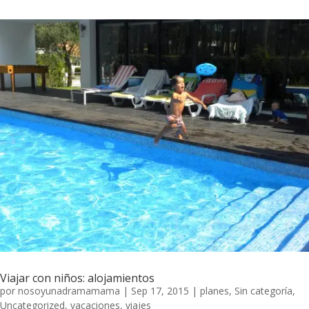
Viajar con niños: alojamientos
por
nosoyunadramamama
|
Sep 17, 2015
|
planes
,
Sin categoría
,
Uncategorized
,
vacaciones
,
viajes