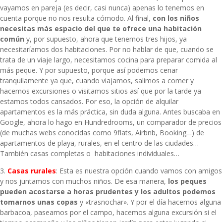
vayamos en pareja (es decir, casi nunca) apenas lo tenemos en
cuenta porque no nos resulta cómodo. Al final,
con los niños
necesitas más espacio del que te ofrece una habitación
común
y, por supuesto, ahora que tenemos tres hijos, ya
necesitaríamos dos habitaciones. Por no hablar de que, cuando se
trata de un viaje largo, necesitamos cocina para preparar comida al
más peque. Y por supuesto, porque así podemos cenar
tranquilamente ya que, cuando viajamos, salimos a comer y
hacemos excursiones o visitamos sitios así que por la tarde ya
estamos todos cansados. Por eso, la opción de alquilar
apartamentos es la más práctica, sin duda alguna. Antes buscaba en
Google, ahora lo hago en
Hundredrooms
, un comparador de precios
(de muchas webs conocidas como 9flats, Airbnb, Booking…) de
apartamentos de playa, rurales, en el centro de las ciudades…
También casas completas o habitaciones individuales…
3.
Casas rurales
: Esta es nuestra opción cuando vamos con amigos
y nos juntamos con muchos niños. De esa manera,
los peques
pueden acostarse a horas prudentes y los adultos podemos
tomarnos unas copas
y «trasnochar». Y por el día hacemos alguna
barbacoa, paseamos por el campo, hacemos alguna excursión si el