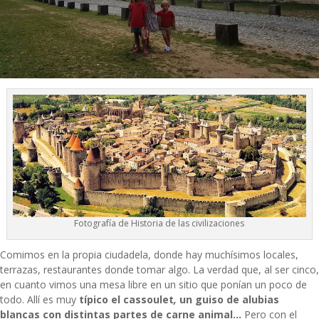
Fotografía de Historia de las civilizaciones
Comimos en la propia ciudadela, donde hay muchísimos locales,
terrazas, restaurantes donde tomar algo. La verdad que, al ser cinco,
en cuanto vimos una mesa libre en un sitio que ponían un poco de
todo. Allí es muy
típico el cassoulet
,
un guiso de alubias
blancas con distintas partes de carne animal…
Pero con el