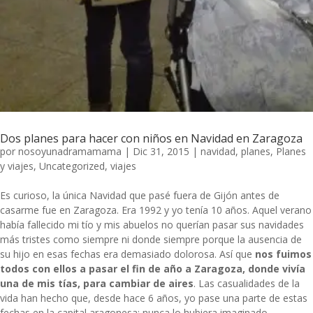
Dos planes para hacer con niños en Navidad en Zaragoza
por
nosoyunadramamama
|
Dic 31, 2015
|
navidad
,
planes
,
Planes
y viajes
,
Uncategorized
,
viajes
Es curioso, la única Navidad que pasé fuera de Gijón antes de
casarme fue en Zaragoza. Era 1992 y yo tenía 10 años. Aquel verano
había fallecido mi tío y mis abuelos no querían pasar sus navidades
más tristes como siempre ni donde siempre porque la ausencia de
su hijo en esas fechas era demasiado dolorosa. Así que
nos fuimos
todos con ellos a pasar el fin de año a Zaragoza, donde vivía
una de mis tías, para cambiar de aires
. Las casualidades de la
vida han hecho que, desde hace 6 años, yo pase una parte de estas
fechas en la capital aragonesa; nunca lo hubiera imaginado