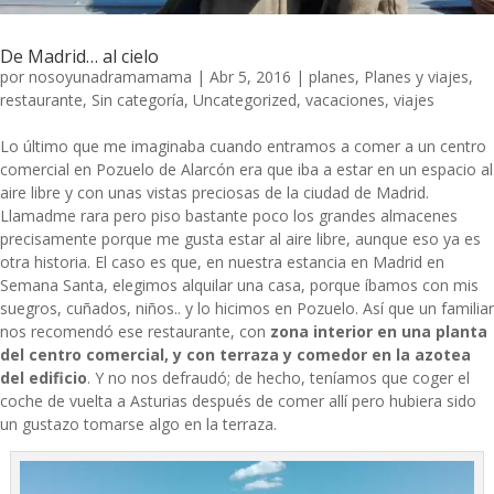
De Madrid… al cielo
por
nosoyunadramamama
|
Abr 5, 2016
|
planes
,
Planes y viajes
,
restaurante
,
Sin categoría
,
Uncategorized
,
vacaciones
,
viajes
Lo último que me imaginaba cuando entramos a comer a un centro
comercial en Pozuelo de Alarcón era que iba a estar en un espacio al
aire libre y con unas vistas preciosas de la ciudad de Madrid.
Llamadme rara pero piso bastante poco los grandes almacenes
precisamente porque me gusta estar al aire libre, aunque eso ya es
otra historia. El caso es que, en nuestra estancia en Madrid en
Semana Santa, elegimos alquilar una casa, porque íbamos con mis
suegros, cuñados, niños.. y lo hicimos en Pozuelo. Así que un familiar
nos recomendó ese restaurante, con
zona interior en una planta
del centro comercial, y con terraza y comedor en la azotea
del edificio
. Y no nos defraudó; de hecho, teníamos que coger el
coche de vuelta a Asturias después de comer allí pero hubiera sido
un gustazo tomarse algo en la terraza.