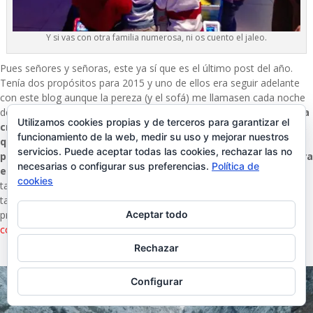
Y si vas con otra familia numerosa, ni os cuento el jaleo.
Pues señores y señoras, este ya sí que es el último post del año.
Tenía dos propósitos para 2015 y uno de ellos era seguir adelante
con este blog aunque la pereza (y el sofá) me llamasen cada noche
después de cenar. Y no sólo he cumplido sino que
este espacio ha
Utilizamos cookies propias y de terceros para garantizar el
crecido tanto, con más de un millón de visitas sólo este año,
funcionamiento de la web, medir su uso y mejorar nuestros
que he podido «monetizarlo» a través de publicidad y
servicios. Puede aceptar todas las cookies, rechazar las no
patrocinios, además de darme la oportunidad de escribir para
necesarias o configurar sus preferencias.
Política de
el Blog Oficial de Turismo de Asturias
, lo cual es un orgullo y
cookies
también me permite sacarme unos dinerillos. Mi otro propósito…
también lo he cumplido y esta misma tarde termino el año con la
Aceptar todo
promesa, ya os contaré en Facebook e Instagram.
¡Os deseo, de
corazón, que tengáis un feliz año!
Rechazar
Configurar