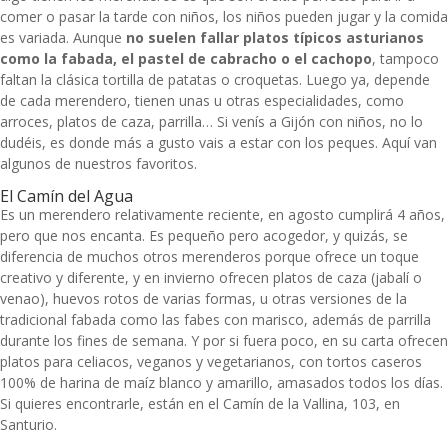
comer o pasar la tarde con niños, los niños pueden jugar y la comida
es variada. Aunque
no suelen fallar platos típicos asturianos
como la fabada, el pastel de cabracho o el cachopo
, tampoco
faltan la clásica tortilla de patatas o croquetas. Luego ya, depende
de cada merendero, tienen unas u otras especialidades, como
arroces, platos de caza, parrilla… Si venís a Gijón con niños, no lo
dudéis, es donde más a gusto vais a estar con los peques. Aquí van
algunos de nuestros favoritos.
El Camín del Agua
Es un merendero relativamente reciente, en agosto cumplirá 4 años,
pero que nos encanta. Es pequeño pero acogedor, y quizás, se
diferencia de muchos otros merenderos porque ofrece un toque
creativo y diferente, y en invierno ofrecen platos de caza (jabalí o
venao), huevos rotos de varias formas, u otras versiones de la
tradicional fabada como las fabes con marisco, además de parrilla
durante los fines de semana. Y por si fuera poco, en su carta ofrecen
platos para celiacos, veganos y vegetarianos, con tortos caseros
100% de harina de maíz blanco y amarillo, amasados todos los días.
Si quieres encontrarle, están en el Camín de la Vallina, 103, en
Santurio.