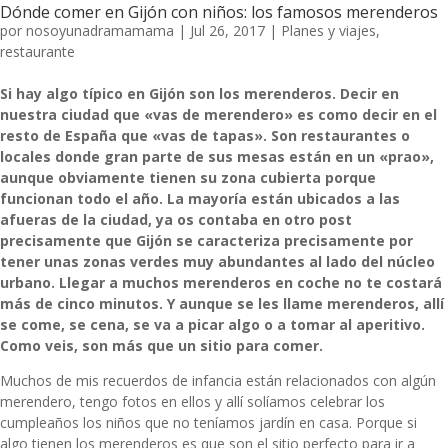
Dónde comer en Gijón con niños: los famosos merenderos
por
nosoyunadramamama
|
Jul 26, 2017
|
Planes y viajes
,
restaurante
Si hay algo típico en Gijón son los merenderos. Decir en
nuestra ciudad que «vas de merendero» es como decir en el
resto de España que «vas de tapas». Son restaurantes o
locales donde gran parte de sus mesas están en un «prao»,
aunque obviamente tienen su zona cubierta porque
funcionan todo el año. La mayoría están ubicados a las
afueras de la ciudad, ya os contaba en otro post
precisamente que Gijón se caracteriza precisamente por
tener unas zonas verdes muy abundantes al lado del núcleo
urbano. Llegar a muchos merenderos en coche no te costará
más de cinco minutos. Y aunque se les llame merenderos, allí
se come, se cena, se va a picar algo o a tomar al aperitivo.
Como veis, son más que un sitio para comer.
Muchos de mis recuerdos de infancia están relacionados con algún
merendero, tengo fotos en ellos y allí solíamos celebrar los
cumpleaños los niños que no teníamos jardín en casa. Porque si
algo tienen los merenderos es que son el sitio perfecto para ir a