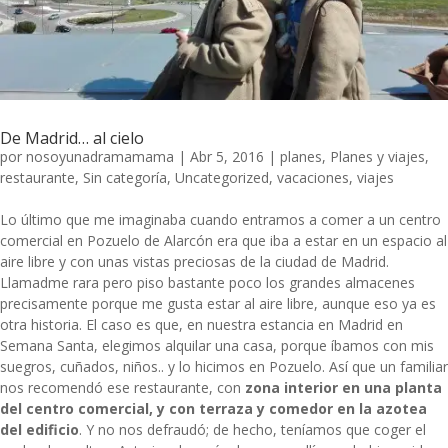
De Madrid… al cielo
por
nosoyunadramamama
|
Abr 5, 2016
|
planes
,
Planes y viajes
,
restaurante
,
Sin categoría
,
Uncategorized
,
vacaciones
,
viajes
Lo último que me imaginaba cuando entramos a comer a un centro
comercial en Pozuelo de Alarcón era que iba a estar en un espacio al
aire libre y con unas vistas preciosas de la ciudad de Madrid.
Llamadme rara pero piso bastante poco los grandes almacenes
precisamente porque me gusta estar al aire libre, aunque eso ya es
otra historia. El caso es que, en nuestra estancia en Madrid en
Semana Santa, elegimos alquilar una casa, porque íbamos con mis
suegros, cuñados, niños.. y lo hicimos en Pozuelo. Así que un familiar
nos recomendó ese restaurante, con
zona interior en una planta
del centro comercial, y con terraza y comedor en la azotea
del edificio
. Y no nos defraudó; de hecho, teníamos que coger el