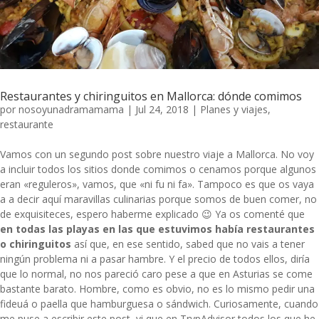
Restaurantes y chiringuitos en Mallorca: dónde comimos
por
nosoyunadramamama
|
Jul 24, 2018
|
Planes y viajes
,
restaurante
Vamos con un segundo post sobre nuestro viaje a Mallorca. No voy
a incluir todos los sitios donde comimos o cenamos porque algunos
eran «reguleros», vamos, que «ni fu ni fa». Tampoco es que os vaya
a a decir aquí maravillas culinarias porque somos de buen comer, no
de exquisiteces, espero haberme explicado 😉 Ya os comenté que
en todas
las playas
en las que estuvimos había restaurantes
o chiringuitos
así que, en ese sentido, sabed que no vais a tener
ningún problema ni a pasar hambre. Y el precio de todos ellos, diría
que lo normal, no nos pareció caro pese a que en Asturias se come
bastante barato. Hombre, como es obvio, no es lo mismo pedir una
fideuá o paella que hamburguesa o sándwich. Curiosamente, cuando
me puse a escribir este post, vi que en TrypAdvisor todos los que he