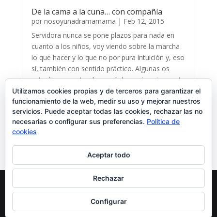
De la cama a la cuna… con compañía
por
nosoyunadramamama
|
Feb 12, 2015
Servidora nunca se pone plazos para nada en
cuanto a los niños, voy viendo sobre la marcha
lo que hacer y lo que no por pura intuición y, eso
sí, también con sentido práctico. Algunas os
estaréis preguntando a qué demonios viene esto
ahora. Hoy os voy a contar nuestra…
Utilizamos cookies propias y de terceros para garantizar el
funcionamiento de la web, medir su uso y mejorar nuestros
leer más…
servicios. Puede aceptar todas las cookies, rechazar las no
necesarias o configurar sus preferencias.
Política de
cookies
« Entradas Anteriores
Entradas Siguientes »
Aceptar todo
Rechazar
Diseñado Por
Elegant Themes
| Funciona Con
Configurar
WordPress