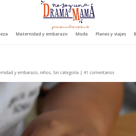
leza
Maternidad y embarazo
Moda
Planes y viajes
B
rnidad y embarazo
,
niños
,
Sin categoría
|
41 comentarios