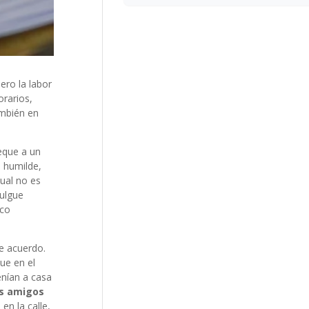
ero la labor
orarios,
ambién en
eque a un
o humilde,
cual no es
mulgue
oco
de acuerdo.
ue en el
enían a casa
us amigos
en la calle,