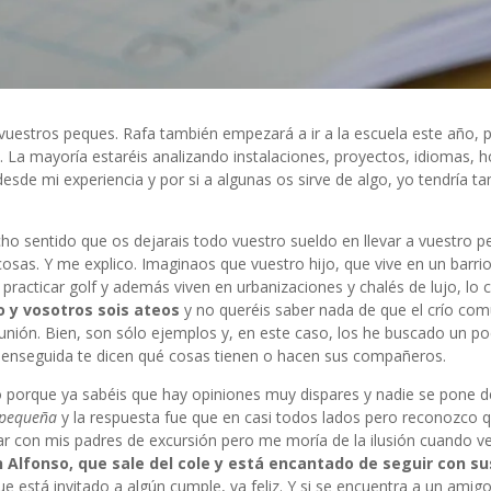
vuestros peques. Rafa también empezará a ir a la escuela este año, p
 La mayoría estaréis analizando instalaciones, proyectos, idiomas, h
sde mi experiencia y por si a algunas os sirve de algo, yo tendría t
ho sentido que os dejarais todo vuestro sueldo en llevar a vuestro p
s cosas. Y me explico. Imaginaos que vuestro hijo, que vive en un barri
 practicar golf y además viven en urbanizaciones y chalés de lujo, lo 
so y vosotros sois ateos
y no queréis saber nada de que el crío co
ión. Bien, son sólo ejemplos y, en este caso, los he buscado un p
y enseguida te dicen qué cosas tienen o hacen sus compañeros.
rio porque ya sabéis que hay opiniones muy dispares y nadie se pone 
 pequeña
y la respuesta fue que en casi todos lados pero reconozco q
tar con mis padres de excursión pero me moría de la ilusión cuando v
n Alfonso, que sale del cole y está encantado de seguir con s
e está invitado a algún cumple, va feliz. Y si se encuentra a un amigo 