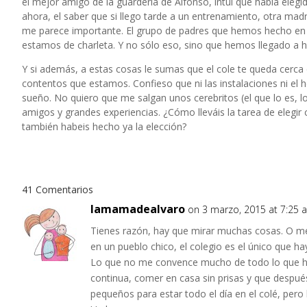
el mejor amigo de la guardería de Alfonso, intuí que había elegi
ahora, el saber que si llego tarde a un entrenamiento, otra mad
me parece importante. El grupo de padres que hemos hecho en to
estamos de charleta. Y no sólo eso, sino que hemos llegado a h
Y si además, a estas cosas le sumas que el cole te queda cerca d
contentos que estamos. Confieso que ni las instalaciones ni el 
sueño. No quiero que me salgan unos cerebritos (el que lo es, lo
amigos y grandes experiencias. ¿Cómo lleváis la tarea de elegir
también habeis hecho ya la elección?
41 Comentarios
lamamadealvaro
on 3 marzo, 2015 at 7:25 
Tienes razón, hay que mirar muchas cosas. O me
en un pueblo chico, el colegio es el único que ha
Lo que no me convence mucho de todo lo que has 
continua, comer en casa sin prisas y que despué
pequeños para estar todo el día en el colé, pero 