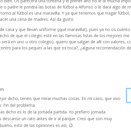
do bien. Os parecerá una tontería y el primer año no le di mucha impo
re o padre le pondrá las botas de fútbol a Alfonso o le dará algo de 
rno al fútbol es una maravilla. Y ya que tenemos que tragar fútbol
acer una cena de madres. Así da gusto.
e casa y que llevan uniforme (¡qué maravilla!), pues ya no os cuento
hecho de que el colegio esté en las famosas listas de los mejores me 
 será en uno u otro colegio), quiero que salgan de allí con valores, 
 centro para los peques a las que os toca?, ¿alguna recomendación de
am
jor dicho, tenéis que mirar muchas cosas. En mi caso, que vivo
y. Fin del problema.
dicho es lo de la jornada partida. Yo prefiero jornada
s descanse un rato antes de ir al parque. Creo que son muy
bueno, esto de las opiniones es así, 😉