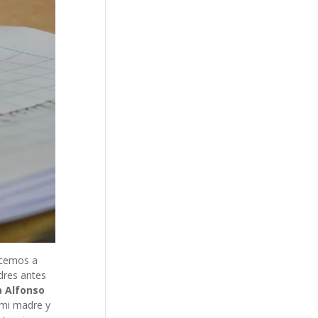
ocemos a
dres antes
a Alfonso
 mi madre y