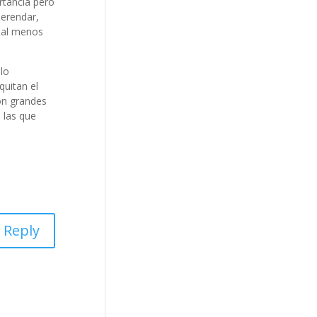
rtancia pero
merendar,
, al menos
 lo
quitan el
con grandes
 las que
Reply