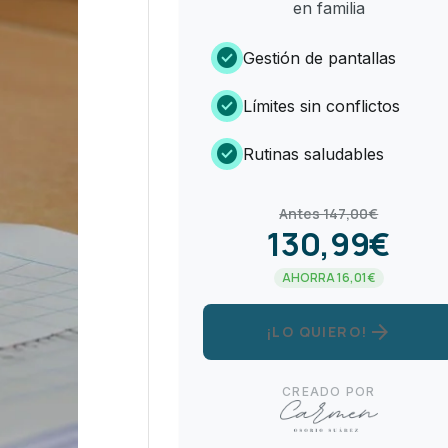
en familia
check_circle
Gestión de pantallas
check_circle
Límites sin conflictos
check_circle
Rutinas saludables
Antes 147,00€
130,99€
AHORRA 16,01€
arrow_forward
¡LO QUIERO!
CREADO POR