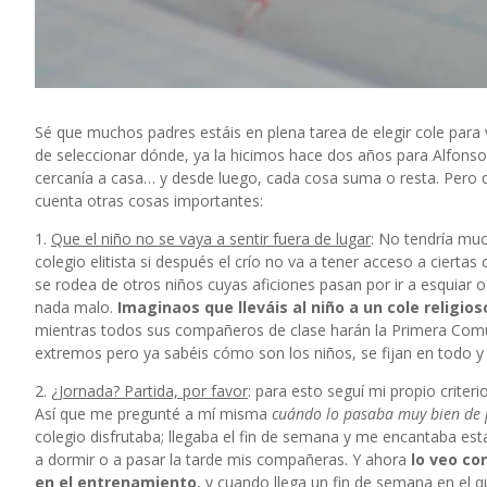
Sé que muchos padres estáis en plena tarea de elegir cole para 
de seleccionar dónde, ya la hicimos hace dos años para Alfonso.
cercanía a casa… y desde luego, cada cosa suma o resta. Pero de
cuenta otras cosas importantes:
1.
Que el niño no se vaya a sentir fuera de lugar
: No tendría muc
colegio elitista si después el crío no va a tener acceso a cierta
se rodea de otros niños cuyas aficiones pasan por ir a esquiar o
nada malo.
Imaginaos que lleváis al niño a un cole religio
mientras todos sus compañeros de clase harán la Primera Comun
extremos pero ya sabéis cómo son los niños, se fijan en todo 
2.
¿Jornada? Partida, por favor
: para esto seguí mi propio crite
Así que me pregunté a mí misma
cuándo lo pasaba muy bien de
colegio disfrutaba; llegaba el fin de semana y me encantaba es
a dormir o a pasar la tarde mis compañeras. Y ahora
lo veo co
en el entrenamiento
, y cuando llega un fin de semana en el qu