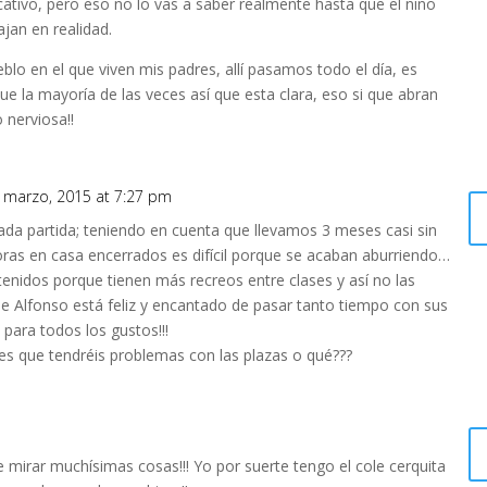
tivo, pero eso no lo vas a saber realmente hasta que el niño
jan en realidad.
eblo en el que viven mis padres, allí pasamos todo el día, es
e la mayoría de las veces así que esta clara, eso si que abran
 nerviosa!!
 marzo, 2015 at 7:27 pm
ada partida; teniendo en cuenta que llevamos 3 meses casi sin
horas en casa encerrados es difícil porque se acaban aburriendo…
tenidos porque tienen más recreos entre clases y así no las
e Alfonso está feliz y encantado de pasar tanto tiempo con sus
 para todos los gustos!!!
ees que tendréis problemas con las plazas o qué???
e mirar muchísimas cosas!!! Yo por suerte tengo el cole cerquita