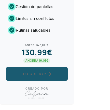
check_circle
Gestión de pantallas
check_circle
Límites sin conflictos
check_circle
Rutinas saludables
Antes 147,00€
130,99€
AHORRA 16,01€
arrow_forward
¡LO QUIERO!
CREADO POR