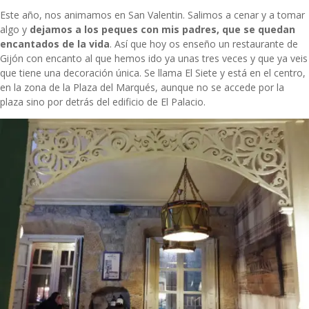
Este año, nos animamos en San Valentin. Salimos a cenar y a tomar
algo y
dejamos a los peques con mis padres, que se quedan
encantados de la vida
. Así que hoy os enseño un restaurante de
Gijón con encanto al que hemos ido ya unas tres veces y que ya veis
que tiene una decoración única. Se llama
El Siete
y está en el centro,
en la zona de la Plaza del Marqués, aunque no se accede por la
plaza sino por detrás del edificio de El Palacio.