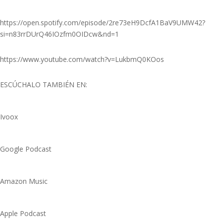
https://open.spotify.com/episode/2re73eH9DcfA1BaV9UMW42?
si=n83rrDUrQ46IOzfm0OIDcw&nd=1
https://www.youtube.com/watch?v=LukbmQ0KOos
ESCÚCHALO TAMBIÉN EN:
Ivoox
Google Podcast
Amazon Music
Apple Podcast