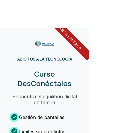
OFERTA LIMITADA
ADICTOS A LA TECNOLOGÍA
Curso
DesConéctales
Encuentra el equilibrio digital
en familia
check_circle
Gestión de pantallas
check_circle
Límites sin conflictos