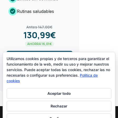
check_circle
Rutinas saludables
Antes 147,00€
130,99€
AHORRA 16,01€
arrow_forward
¡LO QUIERO!
Utilizamos cookies propias y de terceros para garantizar el
funcionamiento de la web, medir su uso y mejorar nuestros
servicios. Puede aceptar todas las cookies, rechazar las no
CREADO POR
necesarias o configurar sus preferencias.
Política de
cookies
Aceptar todo
Rechazar