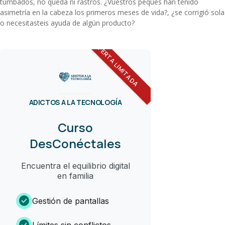
tumbados, no queda ni rastros. ¿Vuestros peques han tenido
asimetría en la cabeza los primeros meses de vida?, ¿se corrigió sola
o necesitasteis ayuda de algún producto?
OFERTA LIMITADA
ADICTOS A LA TECNOLOGÍA
Curso
DesConéctales
Encuentra el equilibrio digital
en familia
check_circle
Gestión de pantallas
check_circle
Límites sin conflictos