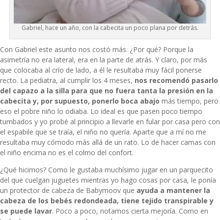
Gabriel, hace un año, con la cabecita un poco plana por detrás.
Con Gabriel este asunto nos costó más. ¿Por qué? Porque la
asimetría no era lateral, era en la parte de atrás. Y claro, por más
que colocaba al crío de lado, a él le resultaba muy fácil ponerse
recto. La pediatra, al cumplir los 4 meses,
nos recomendó pasarlo
del capazo a la silla para que no fuera tanta la presión en la
cabecita y, por supuesto, ponerlo boca abajo
más tiempo, pero
eso el pobre niño lo odiaba. Lo ideal es que pasen poco tiempo
tumbados y yo probé al principio a llevarle en fular por casa pero con
el espabile que se traía, el niño no quería. Aparte que a mí no me
resultaba muy cómodo más allá de un rato. Lo de hacer camas con
el niño encima no es el colmo del confort.
¿Qué hicimos? Como le gustaba muchísimo jugar en un parquecito
del que cuelgan juguetes mientras yo hago cosas por casa, le ponía
un protector de cabeza de
Babymoov
que
ayuda a mantener la
cabeza de los bebés redondeada, tiene tejido transpirable y
se puede lavar
. Poco a poco, notamos cierta mejoría. Como en