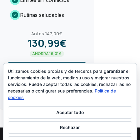
check_circle
Rutinas saludables
Antes 147,00€
130,99€
AHORRA 16,01€
arrow_forward
¡LO QUIERO!
Utilizamos cookies propias y de terceros para garantizar el
funcionamiento de la web, medir su uso y mejorar nuestros
servicios. Puede aceptar todas las cookies, rechazar las no
CREADO POR
necesarias o configurar sus preferencias.
Política de
cookies
Aceptar todo
Rechazar