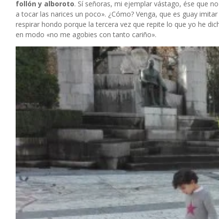
follón y alboroto
. Sí señoras, mi ejemplar vástago, ése que no 
a tocar las narices un poco». ¿Cómo? Venga, que es guay imi
respirar hondo porque la tercera vez que repite lo que yo he di
en modo «no me agobies con tanto cariño».