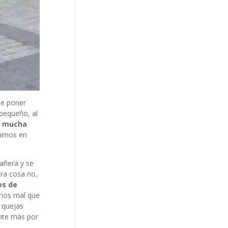
te poner
 pequeño, al
in mucha
tamos en
pañera y se
tra cosa no,
os de
nos mal que
 quejas
ente más por