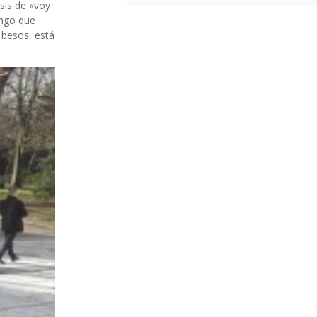
isis de «voy
engo que
 besos, está