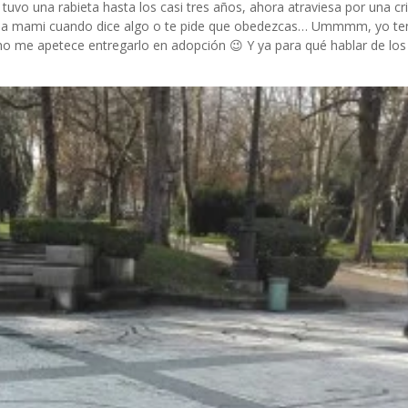
tuvo una rabieta hasta los casi tres años, ahora atraviesa por una cr
tar a mami cuando dice algo o te pide que obedezcas… Ummmm, yo t
cho me apetece entregarlo en adopción 😉 Y ya para qué hablar de los