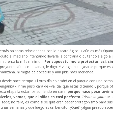
demás palabras relacionadas con lo escatológico. Y aún es más flipan
o al mediano intentando llevarle la contraria o quitándole algo al
e amedrenta lo más mínimo…
Por supuesto, mola protestar, así, s
pregunta. «Pues manzana», le digo. Y venga, a indignarse porque es
e manzana, ni migas de bocadillo y aún pide más merienda.
a desde hace tiempo. El otro día coincidió en el parque con una com
Menganita». Y me puso cara de «va, tía, qué estás diciendo», porque o
, esta etapa la estamos sufriendo en casa,
porque hace poco tuvim
niveles, vamos, que el niños es casi perfecto
.
Tócate la gaita
. Me
 seda; no falla, es como si se quisieran ceder protagonismo para sus
en unas semanas y que luego es un bendito. ¿Qué? ¿algún preadolesc