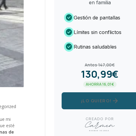
en familia
check_circle
Gestión de pantallas
check_circle
Límites sin conflictos
check_circle
Rutinas saludables
Antes 147,00€
130,99€
AHORRA 16,01€
arrow_forward
¡LO QUIERO!
egorized
que mi
CREADO POR
que esté
anas de