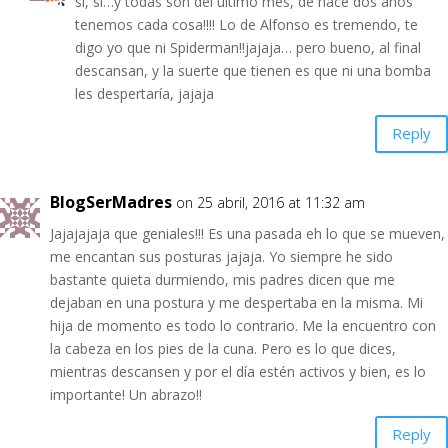
si, si…y todas son del último mes, de hace dos años
tenemos cada cosa!!!! Lo de Alfonso es tremendo, te
digo yo que ni Spiderman!!jajaja… pero bueno, al final
descansan, y la suerte que tienen es que ni una bomba
les despertaría, jajaja
Reply
BlogSerMadres
on 25 abril, 2016 at 11:32 am
Jajajajaja que geniales!!! Es una pasada eh lo que se mueven,
me encantan sus posturas jajaja. Yo siempre he sido
bastante quieta durmiendo, mis padres dicen que me
dejaban en una postura y me despertaba en la misma. Mi
hija de momento es todo lo contrario. Me la encuentro con
la cabeza en los pies de la cuna. Pero es lo que dices,
mientras descansen y por el día estén activos y bien, es lo
importante! Un abrazo!!
Reply