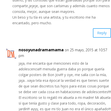
Bueno, y las consolas que están guardadas porque son para
compartir,jejeje, que son carísimas y además cuanto menos
consola, mejor, aunque sean mayores.
Un beso y tu tía es una artista, y tu escritorio me ha
encantado, pero mucho.
Reply
nosoyunadramamama
on 25 mayo, 2015 at 10:57
pm
jaja, me encanta que menciones esto de la
adolescencia!!! menuda guerra daba yo porque quería
colgar posters de Bon Jovi!!! y oye, me salía con la mía,
jaja…vaya tela esa época! la verdad es que tienes suerte
de que sean discretos tus hijos para estas cosas porque
se debe ver cada cosa en habitaciones de adolescentes!!!!
El escritorio se lo regaló mi abuela a mi madre! Mi abuela
sí que tenía gusto y clase para todo, ropa, decoración,
jardín!!! ayyy, es que mi tío Juan no era el único apañado!!!