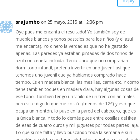
Reply
srajumbo
on 25 mayo, 2015 at 12:36 pm
Oye pues me encanta el resultado! Yo también soy de
muebles blancos y tonos pasteles para los niños (y el azul
me encanta). Yo dinero la verdad es que no he gastado
apenas. Las paredes ya estaban pintadas de dos tonos de
azul con cenefa incluida. Tenía claro que no comprarían
dormitorio infantil, prefería invertir en uno juvenil así que
tenemos uno juvenil que ya habíamos comprado hace
tiempo. Es en madera blanca, las mesillas, cama etc. Y como
tiene también toques en madera clara, hay algunas cosas de
ese tono. También tengo un vinilo de un tren con animales
pero si te digo lo que me costó.. (menos de 12€) y eso que
ocupa un montón, lo puse en la pared del cabecero, que es
la única blanca. Y todo lo demás pues entre cosillas del ikea
de esas de cuatro duros y mil juguetes por todas partes jaja.
Lo que si me falta y llevo buscando toda la semana e sun
edredón o colcha que tenga elefantes, dumbo, selva, algo de