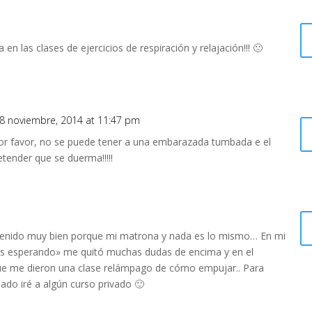
n las clases de ejercicios de respiración y relajación!!! 🙁
8 noviembre, 2014 at 11:47 pm
!!! por favor, no se puede tener a una embarazada tumbada e el
etender que se duerma!!!!!
 venido muy bien porque mi matrona y nada es lo mismo… En mi
as esperando» me quitó muchas dudas de encima y en el
que me dieron una clase relámpago de cómo empujar.. Para
ado iré a algún curso privado 🙂