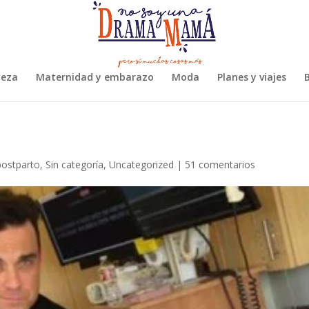
leza
Maternidad y embarazo
Moda
Planes y viajes
B
postparto
,
Sin categoría
,
Uncategorized
|
51 comentarios