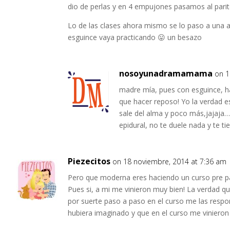
dio de perlas y en 4 empujones pasamos al parit
Lo de las clases ahora mismo se lo paso a una 
esguince vaya practicando 😛 un besazo
nosoyunadramamama
on 1
madre mía, pues con esguince, hac
que hacer reposo! Yo la verdad e
sale del alma y poco más,jajaja… 
epidural, no te duele nada y te 
Piezecitos
on 18 noviembre, 2014 at 7:36 am
Pero que moderna eres haciendo un curso pre par
Pues si, a mi me vinieron muy bien! La verdad q
por suerte paso a paso en el curso me las res
hubiera imaginado y que en el curso me vinieron 