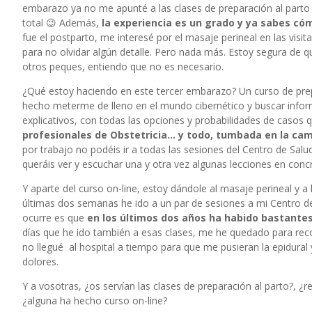
embarazo ya no me apunté a las clases de preparación al parto po
total 😉 Además,
la experiencia es un grado y ya sabes có
fue el postparto, me interesé por el masaje perineal en las visit
para no olvidar algún detalle. Pero nada más. Estoy segura de qu
otros peques, entiendo que no es necesario.
¿Qué estoy haciendo en este tercer embarazo? Un curso de prepar
hecho meterme de lleno en el mundo cibernético y buscar infor
explicativos, con todas las opciones y probabilidades de casos 
profesionales de Obstetricia… y todo, tumbada en la cama
por trabajo no podéis ir a todas las sesiones del Centro de Salu
queráis ver y escuchar una y otra vez algunas lecciones en conc
Y aparte del curso on-line, estoy dándole al masaje perineal y 
últimas dos semanas he ido a un par de sesiones a mi Centro de
ocurre es que
en los últimos dos años ha habido bastantes
días que he ido también a esas clases, me he quedado para reco
no llegué al hospital a tiempo para que me pusieran la epidural 
dolores.
Y a vosotras, ¿os servían las clases de preparación al parto?, ¿r
¿alguna ha hecho curso on-line?