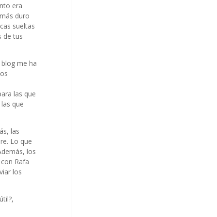
ento era
 más duro
icas sueltas
s de tus
l blog me ha
eos
para las que
 las que
ás, las
re. Lo que
 Además, los
e con Rafa
viar los
til?,