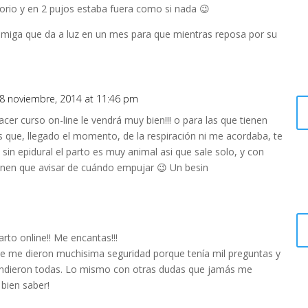
orio y en 2 pujos estaba fuera como si nada 😉
amiga que da a luz en un mes para que mientras reposa por su
8 noviembre, 2014 at 11:46 pm
er curso on-line le vendrá muy bien!!! o para las que tienen
s que, llegado el momento, de la respiración ni me acordaba, te
sin epidural el parto es muy animal asi que sale solo, y con
tienen que avisar de cuándo empujar 😉 Un besin
to online!! Me encantas!!!
ue me dieron muchisima seguridad porque tenía mil preguntas y
pondieron todas. Lo mismo con otras dudas que jamás me
bien saber!