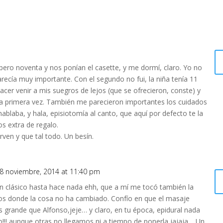
 pero noventa y nos ponían el casette, y me dormí, claro. Yo no
parecía muy importante. Con el segundo no fui, la niña tenía 11
cer venir a mis suegros de lejos (que se ofrecieron, conste) y
e la primera vez. También me parecieron importantes los cuidados
hablaba, y hala, episiotomía al canto, que aquí por defecto te la
s extra de regalo.
irven y que tal todo. Un besín.
8 noviembre, 2014 at 11:40 pm
un clásico hasta hace nada ehh, que a mí me tocó también la
ios donde la cosa no ha cambiado. Confío en que el masaje
ás grande que Alfonso,jeje… y claro, en tu época, epidural nada
!! aunque otras no llegamos ni a tiempo de ponerla,jajaja… Un