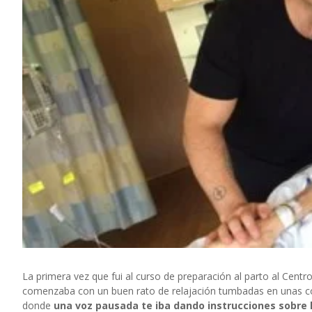
La primera vez que fui al curso de preparación al parto al Cent
comenzaba con un buen rato de relajación tumbadas en unas co
donde
una voz pausada te iba dando instrucciones sobre l