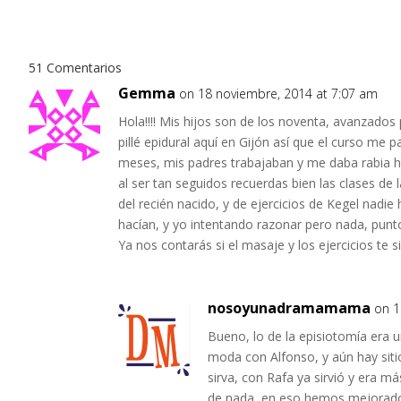
51 Comentarios
Gemma
on 18 noviembre, 2014 at 7:07 am
Hola!!!! Mis hijos son de los noventa, avanzados
pillé epidural aquí en Gijón así que el curso me 
meses, mis padres trabajaban y me daba rabia ha
al ser tan seguidos recuerdas bien las clases d
del recién nacido, y de ejercicios de Kegel nadie 
hacían, y yo intentando razonar pero nada, punto
Ya nos contarás si el masaje y los ejercicios te s
nosoyunadramamama
on 1
Bueno, lo de la episiotomía era 
moda con Alfonso, y aún hay sit
sirva, con Rafa ya sirvió y era m
de nada, en eso hemos mejorado!