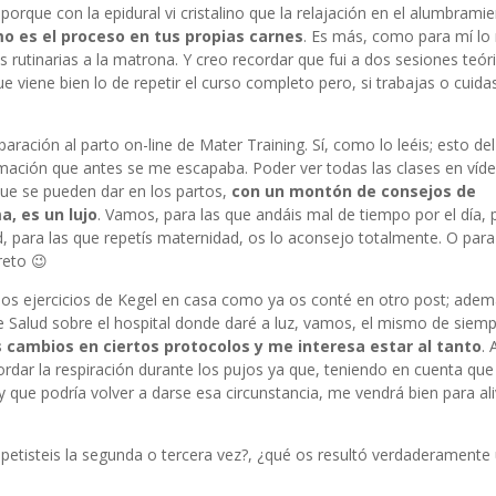
rque con la epidural vi cristalino que la relajación en el alumbrami
mo es el proceso en tus propias carnes
. Es más, como para mí lo
as rutinarias a la matrona. Y creo recordar que fui a dos sesiones teór
e viene bien lo de repetir el curso completo pero, si trabajas o cuida
ación al parto on-line de Mater Training. Sí, como lo leéis; esto de
mación que antes se me escapaba. Poder ver todas las clases en víd
que se pueden dar en los partos,
con un montón de consejos de
, es un lujo
. Vamos, para las que andáis mal de tiempo por el día, 
d, para las que repetís maternidad, os lo aconsejo totalmente. O para
reto 😉
a los ejercicios de Kegel en casa como ya os conté en
otro post
; adem
 Salud sobre el hospital donde daré a luz, vamos, el mismo de siemp
 cambios en ciertos protocolos y me interesa estar al tanto
.
rdar la respiración durante los pujos ya que, teniendo en cuenta qu
y que podría volver a darse esa circunstancia, me vendrá bien para ali
epetisteis la segunda o tercera vez?, ¿qué os resultó verdaderamente ú