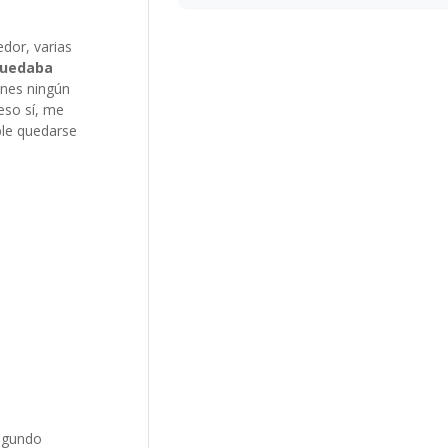
dor, varias
quedaba
enes ningún
 eso sí, me
ble quedarse
segundo