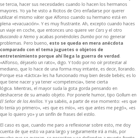
se tercia, hacer sus necesidades cuando lo hacen los hermanos
mayores. Yo ya he visto a Ricitos de Oro enfadarse por querer
utilizar el mismo váter que Alfonso cuando su hermano está en
plena «evacuación». Y es muy frustrante. Ah, excepto cuando haces
un viaje en coche, que entonces uno quiere ver
Cars
y el otro
Buscando a Nemo
y acabas poniéndoles
Dumbo
por no generar
problemas. Pero bueno,
esto se queda en mera anécdota
comparado con el tema juguetes o objetos de
entretenimiento porque ahí llega la guerra de verdad
.
«Alfonso, déjaselo un rato», digo. Y todo por no oír protestar al
mediano, que lo hace de una forma muy irritante, es decir, llorando.
Porque esa «táctica» les ha funcionado muy bien desde bebés; es lo
que tiene nacer y ya tener «competencia», tiene cierta
lógica. Mientras, el mayor suda la gota gorda pensando en
deshacerse de su amado objeto. Por ponerle humor, tipo Gollum en
El Señor de los Anillos
. Y ya sabéis, a partir de ese momento: «es que
lo tenía yo primero», «es que es mío», «es que antes me pegó», «es
que lo quiero yo» y un sinfín de frases del estilo.
El caso es que, cuando me paro a reflexionar sobre esto, me doy
cuenta de que esto va para largo y seguramente irá a más, por
mucho que se quieran, se necesiten y se defiendan a muerte frente