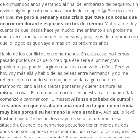
de cumplir dos años y estando al final del embarazo del pequeño, sin
olvidar algún que otro verano al borde del colapso 😉 Pero lo cierto
es que,
me paro a pensar y esas crisis que tuve son cosas que
ocurrieron durante espacios cortos de tiempo
. Y ahora me doy
cuenta de que, desde hace ya mucho, me enfrento a un problema
que a veces me hace perder los nervios y que, lejos de mejorar, creo
que lo lógico es que vaya a más en los próximos años.
Hablo de los conflictos entre hermanos. En esta casa, no hemos
pasado por los celos pero creo que ése sería el primer gran
problema que puede surgir en una casa con varios niños. Pero yo
hoy voy más allá y hablo de las peleas entre hermanos; y no me
refiero solo a cuando se empujan o se dan algún que otro
mamporro, sino a las disputas por tener y querer siempre las
mismas cosas. Esto empezó a ocurrir en nuestra casa cuando Rafa
comenzó a caminar con 13 meses;
Alfonso acababa de cumplir
tres años así que estaba en una edad en la que no entendía
muy bien porqué su hermano le «molestaba».
Aún así, lo llevó
bastante bien. De hecho, los mayores se acostumbran a esa
situación. Cuando los hermanos pequeños tienen menos de dos
años y no son capaces de razonar muchas cosas, a los mayores les
toca ceder. Pero, ¿hasta dónde? Buena pregunta, yo no lo sé y es