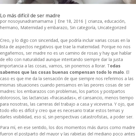
Lo más difícil de ser madre
por
nosoyunadramamama
|
Ene 18, 2016
|
crianza
,
educación
,
hermano
,
Maternidad y embarazo
,
Sin categoría
,
Uncategorized
Creo, y lo digo con sinceridad, que podría incluir varias cosas en la
lista de aspectos negativos que trae la maternidad. Porque no nos
engañemos, ser madre no es un camino de rosas y hay que hablar
de ello con naturalidad aunque intentando siempre dar la justa
importancia a las cosas, vamos, sin ponernos a llorar. T
odas
sabemos que las cosas buenas compensan todo lo malo
. El
caso es que me da la sensación de que siempre nos referimos a las
mismas situaciones cuando pensamos en las peores cosas de ser
madres: los embarazos con problemas, los partos y postpartos
dolorosos, las lactancias «fracasadas», el cansancio, menos tiempo
para nosotras, las carreras del trabajo a casa y viceversa. Y ojo, que
todo ello es difícil y creo que es necesario tratar estos temas y
darles visibilidad, eso sí, sin perspectivas catastrofistas, a poder ser.
Para mí, en ese sentido, los dos momentos más duros como madre
fueron el postparto del mayor y
las rabietas del mediano
poco antes