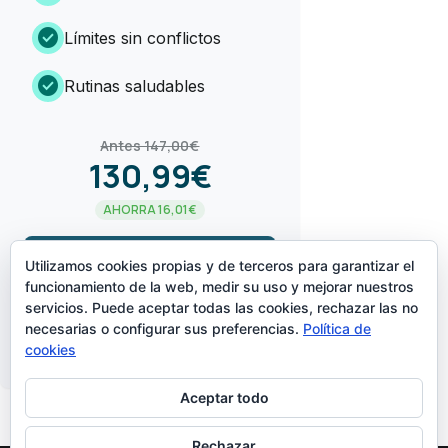
check_circle
Límites sin conflictos
check_circle
Rutinas saludables
Antes 147,00€
130,99€
AHORRA 16,01€
arrow_forward
¡LO QUIERO!
Utilizamos cookies propias y de terceros para garantizar el
funcionamiento de la web, medir su uso y mejorar nuestros
servicios. Puede aceptar todas las cookies, rechazar las no
CREADO POR
necesarias o configurar sus preferencias.
Política de
cookies
Aceptar todo
Rechazar