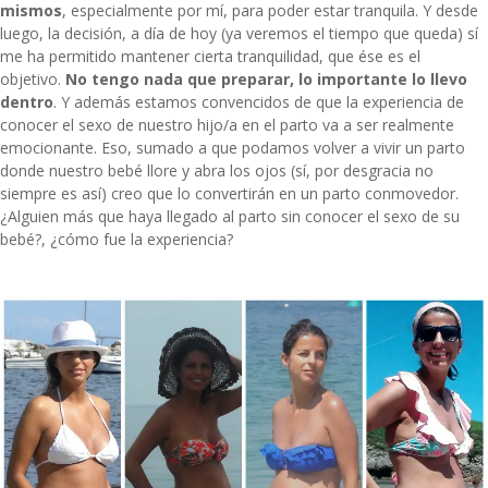
mismos
, especialmente por mí, para poder estar tranquila. Y desde
luego, la decisión, a día de hoy (ya veremos el tiempo que queda) sí
me ha permitido mantener cierta tranquilidad, que ése es el
objetivo.
No tengo nada que preparar, lo importante lo llevo
dentro
. Y además estamos convencidos de que la experiencia de
conocer el sexo de nuestro hijo/a en el parto va a ser realmente
emocionante. Eso, sumado a que podamos volver a vivir un parto
donde nuestro bebé llore y abra los ojos (sí, por desgracia no
siempre es así) creo que lo convertirán en un parto conmovedor.
¿Alguien más que haya llegado al parto sin conocer el sexo de su
bebé?, ¿cómo fue la experiencia?