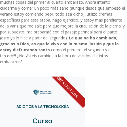
muchas cosas del primer al cuarto embarazo. Ahora intento
cuidarme y comer un poco más sano (aunque desde que empezó el
verano estoy comiendo peor, todo sea dicho), utilizo cremas
específicas para esta etapa, hago ejercicio, y estoy más pendiente
de la variz que me sale para que mejore la circulación de la pierna; y
por supuesto, me prepararé con el pasaje perineal para el parto
(esto ya lo hice a partir del segundo).
Lo que no ha cambiado,
gracias a Dios, es que lo vivo con la misma ilusión y que lo
estoy disfrutando tanto
como el primero, el segundo y el
tercero!!! ¿Notásteis cambios a la hora de vivir los distintos
embarazos?
OFERTA LIMITADA
ADICTOS A LA TECNOLOGÍA
Curso