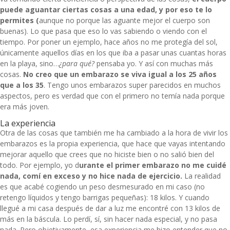
puede aguantar ciertas cosas a una edad, y por eso te lo
permites (
aunque no porque las aguante mejor el cuerpo son
buenas). Lo que pasa que eso lo vas sabiendo o viendo con el
tiempo. Por poner un ejemplo, hace años no me protegía del sol,
únicamente aquellos días en los que iba a pasar unas cuantas horas
en la playa, sino…
¿para qué?
pensaba yo. Y así con muchas más
cosas.
No creo que un embarazo se viva igual a los 25 años
que a los 35
. Tengo unos embarazos super parecidos en muchos
aspectos, pero es verdad que con el primero no temía nada porque
era más joven.
La experiencia
Otra de las cosas que también me ha cambiado a la hora de vivir los
embarazos es la propia experiencia, que hace que vayas intentando
mejorar aquello que crees que no hiciste bien o no salió bien del
todo. Por ejemplo, yo d
urante el primer embarazo no me cuidé
nada, comí en exceso y no hice nada de ejercicio.
La realidad
es que acabé cogiendo un peso desmesurado en mi caso (no
retengo líquidos y tengo barrigas pequeñas): 18 kilos. Y cuando
llegué a mi casa después de dar a luz me encontré con 13 kilos de
más en la báscula. Lo perdí, sí, sin hacer nada especial, y no pasa
nada. Pero objetivamente, esa experiencia me hizo entender que no