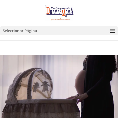
Seleccionar Página