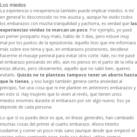
Los miedos
La experiencia o inexperiencia también puede implicar miedos. A mí
en general lo desconocido no me asusta y, aunque he vivido todos
los embarazos con mucha tranquilidad y pachorra, es verdad que
las
experiencias vividas te marcan un poco
. Por ejemplo, yo pasé
un primer postparto muy malo, hablo de 5 días, pero estuve muy
mal por los puntos de la episiotomía. Aquello hizo que me informara
más sobre ese tema y que, en embarazos posteriores, decidiese
hacerme el masaje perineal para evitar otro corte. Vale, no me pasé
el embarazo pensando en ello, aún no pienso en el parto de la niña a
estas alturas, pero obviamente, aquello que no salió bien, quieres
evitarlo.
Quizás no te planteas tampoco
tener un aborto
hasta
que lo tienes
, y eso luego también genera cierta ansiedad al
principio, fue una cosa que ni me plantee en anteriores embarazos y
en este sí. Hay mujeres que lo viven al revés, que tienen unos
miedos enormes durante el embarazo por ser algo nuevo. Eso ya
depende de cada persona.
Lo que sí os puedo decir es que, en líneas generales, han cambiado
muchas cosas del primer al cuarto embarazo. Ahora intento
cuidarme y comer un poco más sano (aunque desde que empezó el
verano estoy comiendo peor, todo sea dicho), utilizo cremas