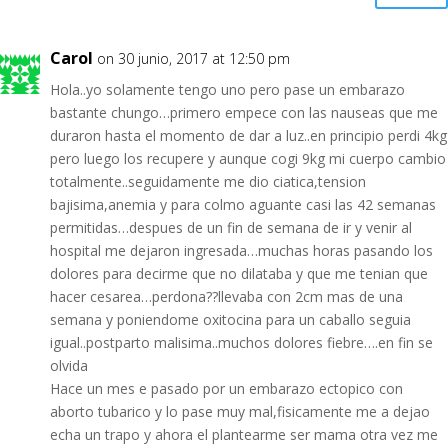
Carol
on 30 junio, 2017 at 12:50 pm
Hola..yo solamente tengo uno pero pase un embarazo
bastante chungo…primero empece con las nauseas que me
duraron hasta el momento de dar a luz..en principio perdi 4kg
pero luego los recupere y aunque cogi 9kg mi cuerpo cambio
totalmente..seguidamente me dio ciatica,tension
bajisima,anemia y para colmo aguante casi las 42 semanas
permitidas…despues de un fin de semana de ir y venir al
hospital me dejaron ingresada…muchas horas pasando los
dolores para decirme que no dilataba y que me tenian que
hacer cesarea…perdona??llevaba con 2cm mas de una
semana y poniendome oxitocina para un caballo seguia
igual..postparto malisima..muchos dolores fiebre….en fin se
olvida
Hace un mes e pasado por un embarazo ectopico con
aborto tubarico y lo pase muy mal,fisicamente me a dejao
echa un trapo y ahora el plantearme ser mama otra vez me