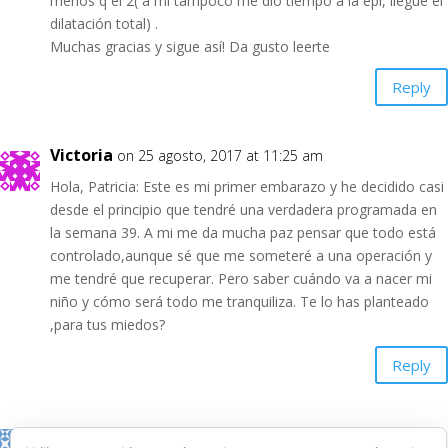
menos q el 2( a mí tampoco me dio tiempo a la epi, llegué él
dilatación total) .
Muchas gracias y sigue así! Da gusto leerte
Reply
Victoria
on 25 agosto, 2017 at 11:25 am
Hola, Patricia: Este es mi primer embarazo y he decidido casi
desde el principio que tendré una verdadera programada en
la semana 39. A mi me da mucha paz pensar que todo está
controlado,aunque sé que me someteré a una operación y
me tendré que recuperar. Pero saber cuándo va a nacer mi
niño y cómo será todo me tranquiliza. Te lo has planteado
,para tus miedos?
Reply
Ana liz Fernández
on 16 junio, 2019 at 7:56 am