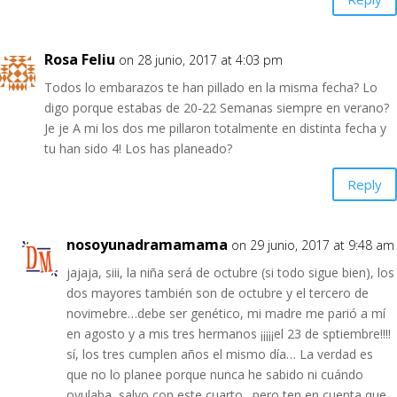
Rosa Feliu
on 28 junio, 2017 at 4:03 pm
Todos lo embarazos te han pillado en la misma fecha? Lo
digo porque estabas de 20-22 Semanas siempre en verano?
Je je A mi los dos me pillaron totalmente en distinta fecha y
tu han sido 4! Los has planeado?
Reply
nosoyunadramamama
on 29 junio, 2017 at 9:48 am
jajaja, siii, la niña será de octubre (si todo sigue bien), los
dos mayores también son de octubre y el tercero de
novimebre…debe ser genético, mi madre me parió a mí
en agosto y a mis tres hermanos ¡¡¡¡¡el 23 de sptiembre!!!!
sí, los tres cumplen años el mismo día… La verdad es
que no lo planee porque nunca he sabido ni cuándo
ovulaba, salvo con este cuarto…pero ten en cuenta que