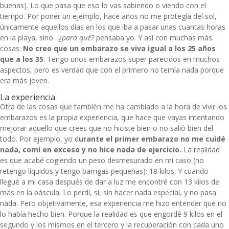
buenas). Lo que pasa que eso lo vas sabiendo o viendo con el
tiempo. Por poner un ejemplo, hace años no me protegía del sol,
únicamente aquellos días en los que iba a pasar unas cuantas horas
en la playa, sino…
¿para qué?
pensaba yo. Y así con muchas más
cosas.
No creo que un embarazo se viva igual a los 25 años
que a los 35
. Tengo unos embarazos super parecidos en muchos
aspectos, pero es verdad que con el primero no temía nada porque
era más joven.
La experiencia
Otra de las cosas que también me ha cambiado a la hora de vivir los
embarazos es la propia experiencia, que hace que vayas intentando
mejorar aquello que crees que no hiciste bien o no salió bien del
todo. Por ejemplo, yo d
urante el primer embarazo no me cuidé
nada, comí en exceso y no hice nada de ejercicio.
La realidad
es que acabé cogiendo un peso desmesurado en mi caso (no
retengo líquidos y tengo barrigas pequeñas): 18 kilos. Y cuando
llegué a mi casa después de dar a luz me encontré con 13 kilos de
más en la báscula. Lo perdí, sí, sin hacer nada especial, y no pasa
nada. Pero objetivamente, esa experiencia me hizo entender que no
lo había hecho bien. Porque la realidad es que engordé 9 kilos en el
segundo y los mismos en el tercero y la recuperación con cada uno