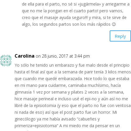
de ella para el parto, no sé si «jugármela» y arriegarme a
que no me la pongan en el cuarto parto! pero vamos,
creo que el masaje ayuda seguro!!! y mira, si te sirve de
algo, los segundos partos son los más rápidos 😉
Reply
Carolina
on 28 junio, 2017 at 3:44 pm
Yo sólo he tenido un embarazo y fue malo desde el principio
hasta el final así que a la semana de parir tenía 3 kilos menos
que cuando me quedé embarazada. Hice todo lo que estaba
en mi mano para cuidarme, caminaba muchísimo, hacía
gimnasia 1 vez por semana y pilates 2 veces a la semana,
hice masaje perineal e incluso usé el epi-no y aún así no me
libré de la episiotomia (y eso que el parto no fue con ventosa
ni nada de eso) así que el post parto fue un horror. Mi
ginecólogo ya me había avisado “cabueñes y
primeriza=episiotomia” A mi miedo me da pensar en un