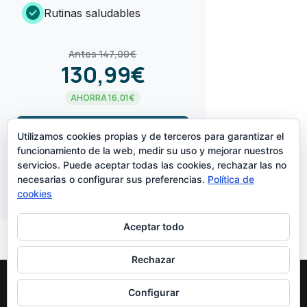
check_circle
Rutinas saludables
Antes 147,00€
130,99€
AHORRA 16,01€
arrow_forward
¡LO QUIERO!
Utilizamos cookies propias y de terceros para garantizar el
funcionamiento de la web, medir su uso y mejorar nuestros
servicios. Puede aceptar todas las cookies, rechazar las no
CREADO POR
necesarias o configurar sus preferencias.
Política de
cookies
Aceptar todo
Rechazar
Configurar
Diseñado Por
Elegant Themes
| Funciona Con
WordPress