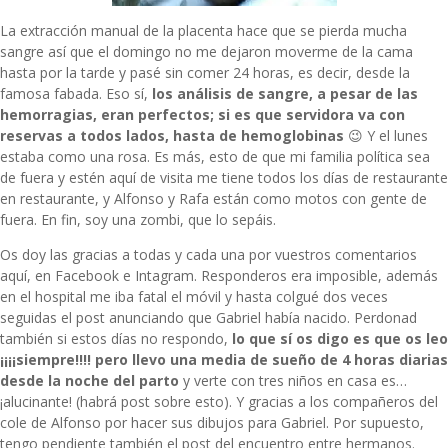
La extracción manual de la placenta hace que se pierda mucha
sangre así que el domingo no me dejaron moverme de la cama
hasta por la tarde y pasé sin comer 24 horas, es decir, desde la
famosa fabada. Eso sí,
los análisis de sangre, a pesar de las
hemorragias, eran perfectos; si es que servidora va con
reservas a todos lados, hasta de hemoglobinas
😉 Y el lunes
estaba como una rosa. Es más, esto de que mi familia política sea
de fuera y estén aquí de visita me tiene todos los días de restaurante
en restaurante, y Alfonso y Rafa están como motos con gente de
fuera. En fin, soy una zombi, que lo sepáis.
Os doy las gracias a todas y cada una por vuestros comentarios
aquí, en Facebook e Intagram. Responderos era imposible, además
en el hospital me iba fatal el móvil y hasta colgué dos veces
seguidas el post anunciando que Gabriel había nacido. Perdonad
también si estos días no respondo,
lo que sí os digo es que os leo
¡¡¡¡siempre!!!! pero llevo una media de sueño de 4 horas diarias
desde la noche del parto
y verte con tres niños en casa es…
¡alucinante! (habrá post sobre esto). Y gracias a los compañeros del
cole de Alfonso por hacer sus dibujos para Gabriel. Por supuesto,
tengo pendiente también el post del encuentro entre hermanos.