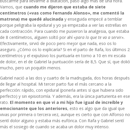
buscarme para llevarme a dilatación, pasó algo más de una hora.
Vamos, que
cuando me dijeron que estaba de siete
centímetros («vas como Fernando Alonso», me comentó la
matrona) me quedé alucinada
y enseguida empecé a temblar
porque peligraba la epidural y yo ya empezaba a ver las estrellas en
cada contracción. Para cuando me pusieron la analgesia, que estaba
de 8 centímetros, alguien soltó por ahí
«para lo que te va a servir».
Efectivamente, sirvió de poco pero mejor que nada, eso os lo
aseguro. ¿Cómo os lo explicaría? Si en el parto de Rafa, los últimos 2
centímetros y el expulsivo los puntuaría en torno a 10 en mi escala
de dolor, en el de Gabriel la puntuación sería de 8,5. Que sí, que dolió
mucho, pero un poquitín menos.
Gabriel nació a las dos y cuarto de la madrugada, dos horas después
de llegar al hospital. Mi tercer parto fue el más cercano a la
perfección: rápido, con epidural (ponerla antes sí que hubiera sido
perfecto) y sin episiotomía. Y además, era la única parturienta en ese
rato.
El momento en que vi a mi hijo fue igual de increíble y
emocionante que los anteriores
, esto es algo que da igual que
vivas por primera o tercera vez, aunque es cierto que con Alfonso no
sentí dolor alguno y estaba más eufórica. Con Rafa y Gabriel sentí
más el sosiego de cuando se acaba un dolor muy intenso.