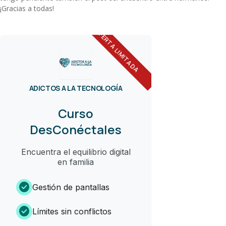
¡Gracias a todas!
OFERTA LIMITADA
ADICTOS A LA TECNOLOGÍA
Curso
DesConéctales
Encuentra el equilibrio digital
en familia
check_circle
Gestión de pantallas
check_circle
Límites sin conflictos