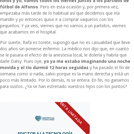
niños y yo, vamos todos los viernes juntos a los partidos de
fútbol de Alfonso
. Pero en esta ocasión y, por primera vez,
empezaba más tarde de lo habitual así que decidimos que iría
maridín y yo entonces quise ir a comprar vaqueros con los
pequeños. Y ya veis, viernes que no vamos a un partidos, viernes
que acabamos en el hospital.
Por suerte, Rafa es torete, supongo que no es casualidad que lleve
dos años sin ponerse enfermo. La médico nos dijo que, en cuanto
se le pasara el efecto de la anestesia local, le dolería y habría que
darle Dalsy. Pues oye,
yo ya me estaba imaginando una noche
movida y el tío durmió 12 horas seguidas
y ha pasado el fin de
semana como si nada, salvo porque es la mano derecha y está un
poco más limitado. Por lo demás, ni se entera. En fin, no ganamos
para sustos. ¿Ya se han estrenado vuestros hijos con los puntos?
OFERTA LIMITADA
ADICTOS A LA TECNOLOGÍA