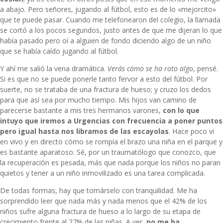
a abajo. Pero señores, jugando al fútbol, esto es de lo «mejorcito»
que te puede pasar. Cuando me telefonearon del colegio, la llamada
se cortó a los pocos segundos, justo antes de que me dijeran lo que
había pasado pero oí a alguien de fondo diciendo algo de un niño
que se había caído jugando al fútbol.
Y ahí me salió la vena dramática.
Verás cómo se ha roto algo
, pensé.
Si es que no se puede ponerle tanto fervor a esto del fútbol. Por
suerte, no se trataba de una fractura de hueso; y cruzo los dedos
para que así sea por mucho tiempo. Mis hijos van camino de
parecerse bastante a mis tres hermanos varones,
con lo que
intuyo que iremos a Urgencias con frecuencia a poner puntos
pero igual hasta nos libramos de las escayolas
. Hace poco vi
en vivo y en directo cómo se rompía el brazo una niña en el parque y
es bastante aparatoso. Sé, por un
traumatólogo
que conozco, que
la recuperación es pesada, más que nada porque los niños no paran
quietos y tener a un niño inmovilizado es una tarea complicada.
De todas formas, hay que tomárselo con tranquilidad. Me ha
sorprendido leer que nada más y nada menos que el 42% de los
niños sufre alguna fractura de hueso a lo largo de su etapa de
crecimiento frente al 27% de las niñas. A ver,
no me ha