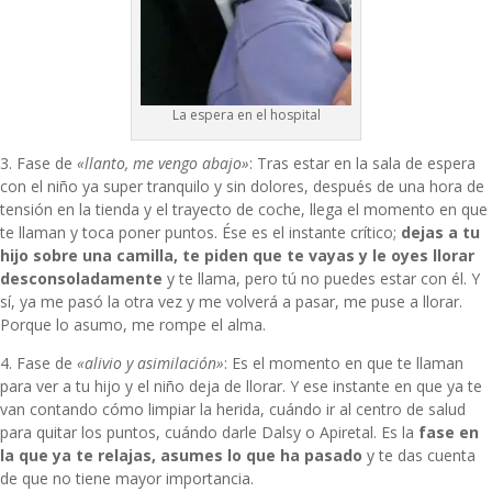
La espera en el hospital
3. Fase de
«llanto, me vengo abajo»
: Tras estar en la sala de espera
con el niño ya super tranquilo y sin dolores, después de una hora de
tensión en la tienda y el trayecto de coche, llega el momento en que
te llaman y toca poner puntos. Ése es el instante crítico;
dejas a tu
hijo sobre una camilla, te piden que te vayas y le oyes llorar
desconsoladamente
y te llama, pero tú no puedes estar con él. Y
sí, ya me pasó la otra vez y me volverá a pasar, me puse a llorar.
Porque lo asumo, me rompe el alma.
4. Fase de
«alivio y asimilación»
: Es el momento en que te llaman
para ver a tu hijo y el niño deja de llorar. Y ese instante en que ya te
van contando cómo limpiar la herida, cuándo ir al centro de salud
para quitar los puntos, cuándo darle Dalsy o Apiretal. Es la
fase en
la que ya te relajas, asumes lo que ha pasado
y te das cuenta
de que no tiene mayor importancia.