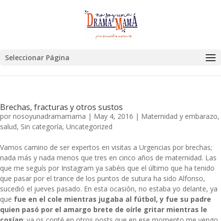
Seleccionar Página
Brechas, fracturas y otros sustos
por
nosoyunadramamama
|
May 4, 2016
|
Maternidad y embarazo
,
salud
,
Sin categoría
,
Uncategorized
Vamos camino de ser expertos en visitas a Urgencias por brechas;
nada más y nada menos que tres en cinco años de maternidad. Las
que me seguís por Instagram ya sabéis que el último que ha tenido
que pasar por el trance de los puntos de sutura ha sido Alfonso,
sucedió el jueves pasado. En esta ocasión, no estaba yo delante, ya
que
fue en el cole mientras jugaba al fútbol, y fue su padre
quien pasó por el amargo brete de oírle gritar mientras le
cosían
; ya os conté en otros posts que en ese momento me vengo