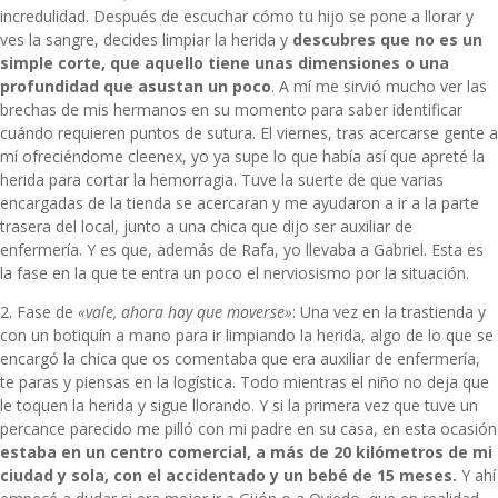
incredulidad. Después de escuchar cómo tu hijo se pone a llorar y
ves la sangre, decides limpiar la herida y
descubres que no es un
simple corte, que aquello tiene unas dimensiones o una
profundidad que asustan un poco
. A mí me sirvió mucho ver las
brechas de mis hermanos en su momento para saber identificar
cuándo requieren puntos de sutura. El viernes, tras acercarse gente a
mí ofreciéndome cleenex, yo ya supe lo que había así que apreté la
herida para cortar la hemorragia. Tuve la suerte de que varias
encargadas de la tienda se acercaran y me ayudaron a ir a la parte
trasera del local, junto a una chica que dijo ser auxiliar de
enfermería. Y es que, además de Rafa, yo llevaba a Gabriel. Esta es
la fase en la que te entra un poco el nerviosismo por la situación.
2. Fase de
«vale, ahora hay que moverse»
: Una vez en la trastienda y
con un botiquín a mano para ir limpiando la herida, algo de lo que se
encargó la chica que os comentaba que era auxiliar de enfermería,
te paras y piensas en la logística. Todo mientras el niño no deja que
le toquen la herida y sigue llorando. Y si la primera vez que tuve un
percance parecido me pilló con mi padre en su casa, en esta ocasión
estaba en un centro comercial, a más de 20 kilómetros de mi
ciudad y sola, con el accidentado y un bebé de 15 meses.
Y ahí