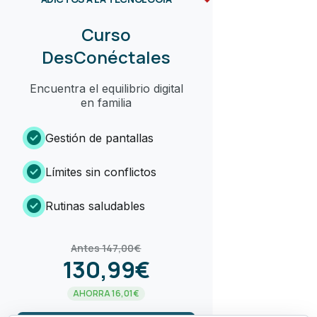
Curso
DesConéctales
Encuentra el equilibrio digital
en familia
check_circle
Gestión de pantallas
check_circle
Límites sin conflictos
check_circle
Rutinas saludables
Antes 147,00€
130,99€
AHORRA 16,01€