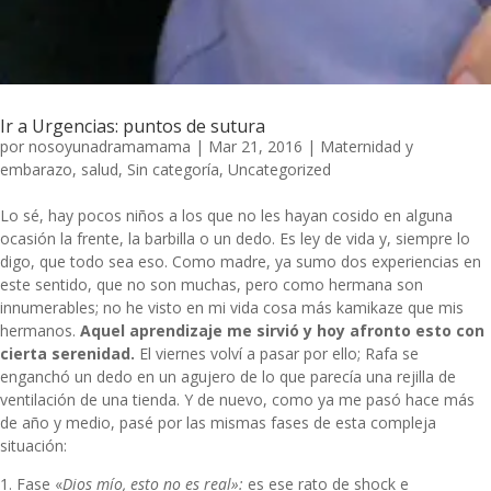
Ir a Urgencias: puntos de sutura
por
nosoyunadramamama
|
Mar 21, 2016
|
Maternidad y
embarazo
,
salud
,
Sin categoría
,
Uncategorized
Lo sé, hay pocos niños a los que no les hayan cosido en alguna
ocasión la frente, la barbilla o un dedo. Es ley de vida y, siempre lo
digo, que todo sea eso. Como madre, ya sumo dos experiencias en
este sentido, que no son muchas, pero como hermana son
innumerables; no he visto en mi vida cosa más kamikaze que mis
hermanos.
Aquel aprendizaje me sirvió y hoy afronto esto con
cierta serenidad.
El viernes volví a pasar por ello; Rafa se
enganchó un dedo en un agujero de lo que parecía una rejilla de
ventilación de una tienda. Y de nuevo, como ya me pasó hace más
de año y medio, pasé por las mismas fases de esta compleja
situación:
1. Fase «
Dios mío, esto no es real»:
es ese rato de shock e