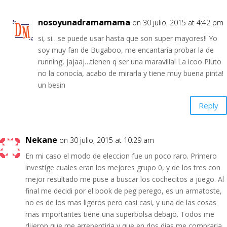
nosoyunadramamama
on 30 julio, 2015 at 4:42 pm
si, si…se puede usar hasta que son super mayores!! Yo
soy muy fan de Bugaboo, me encantaría probar la de
running, jajaaj…tienen q ser una maravilla! La icoo Pluto
no la conocía, acabo de mirarla y tiene muy buena pinta!
un besin
Reply
Nekane
on 30 julio, 2015 at 10:29 am
En mi caso el modo de eleccion fue un poco raro. Primero
investige cuales eran los mejores grupo 0, y de los tres con
mejor resultado me puse a buscar los cochecitos a juego. Al
final me decidi por el book de peg perego, es un armatoste,
no es de los mas ligeros pero casi casi, y una de las cosas
mas importantes tiene una superbolsa debajo. Todos me
dijeron que me arrepentiria y que en dos dias me compraria