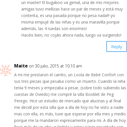
un master! El bugaboo va genial, una de mis mejores
amigas tuvo mellizas hace un par de meses y está muy
contenta, es una pasada porque no pesa nada!!! yo
misma empujé de las niñas y es una maravilla porque
además, las 4 ruedas son enormes!
Hacéis bien, no cojáis ahora nada, luego va surgiendo!
Reply
Maite
on 30 julio, 2015 at 10:10 am
A mi me prestaron el carrito, un Loola de Bebé Confort con
sus tres piezas que pesaba como un muerto. Cuando la niña
tenía 9 meses y empezaba a pesar, (sobre todo subiendo las
cuestas de Oviedo) me compré la silla Booklet de Peg
Perego. Hice un estudio de mercado que alucinas y al final
me decidí por esta silla que a día de hoy no he visto a nadie
mas con ella, es más, tuve que esperar por ella mes y medio
porque me la mandaron expresamente para mi. A día de hoy
llevo más de un año usándola y estoy súper encantada con