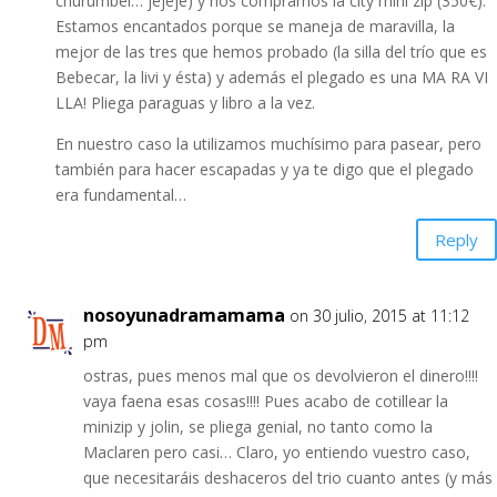
churumbel… jejeje) y nos compramos la city mini zip (350€).
Estamos encantados porque se maneja de maravilla, la
mejor de las tres que hemos probado (la silla del trío que es
Bebecar, la livi y ésta) y además el plegado es una MA RA VI
LLA! Pliega paraguas y libro a la vez.
En nuestro caso la utilizamos muchísimo para pasear, pero
también para hacer escapadas y ya te digo que el plegado
era fundamental…
Reply
nosoyunadramamama
on 30 julio, 2015 at 11:12
pm
ostras, pues menos mal que os devolvieron el dinero!!!!
vaya faena esas cosas!!!! Pues acabo de cotillear la
minizip y jolin, se pliega genial, no tanto como la
Maclaren pero casi… Claro, yo entiendo vuestro caso,
que necesitaráis deshaceros del trio cuanto antes (y más