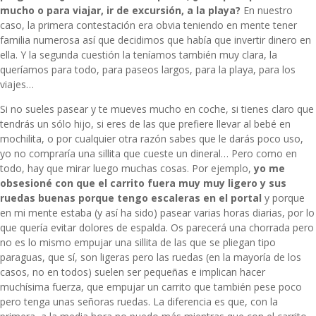
mucho o para viajar, ir de excursión, a la playa?
En nuestro
caso, la primera contestación era obvia teniendo en mente tener
familia numerosa así que decidimos que había que invertir dinero en
ella. Y la segunda cuestión la teníamos también muy clara, la
queríamos para todo, para paseos largos, para la playa, para los
viajes…
Si no sueles pasear y te mueves mucho en coche, si tienes claro que
tendrás un sólo hijo, si eres de las que prefiere llevar al bebé en
mochilita, o por cualquier otra razón sabes que le darás poco uso,
yo no compraría una sillita que cueste un dineral… Pero como en
todo, hay que mirar luego muchas cosas. Por ejemplo,
yo me
obsesioné con que el carrito fuera muy muy ligero y sus
ruedas buenas porque tengo escaleras en el portal
y porque
en mi mente estaba (y así ha sido) pasear varias horas diarias, por lo
que quería evitar dolores de espalda. Os parecerá una chorrada pero
no es lo mismo empujar una sillita de las que se pliegan tipo
paraguas, que sí, son ligeras pero las ruedas (en la mayoría de los
casos, no en todos) suelen ser pequeñas e implican hacer
muchísima fuerza, que empujar un carrito que también pese poco
pero tenga unas señoras ruedas. La diferencia es que, con la