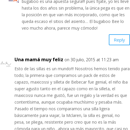
bugaboo es una apuesta segura!!! pues fíjate, yo les llevé
hasta los dos años sin problema, la única pega es que en
la posición en que van más incorporado, como que les
queda escaso el sitios del asiento… El bugaboo Bee lo
veo mucho ahora, parece muy cómodo!
Reply
Una mamá muy feliz
on 30 julio, 2015 at 11:23 am
Esto de las sillas es un mundo!!! Nosotros hemos tenido para
todo; la primera que compramos un pack de estos de
capazo, maxicossi y silleta de Bebecar fue genial, el niño iba
super agusto tanto en el capazo como en la silleta, el
maxicossi nunca me gustó, fue un regalo y la verdad es que
contentísima, aunque ocupaba muchísimo y pesaba más.
Pasado el tiempo nos comparamos una silla ligera
básicamente para viajar, la Mclaren, la silla es genial, no
pesa, se pliega, resistente pero creo que no es la más
cómoda para un niño…ahora ya más mayorcito, que casi no