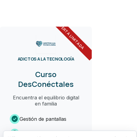
OFERTA LIMITADA
ADICTOS A LA TECNOLOGÍA
Curso
DesConéctales
Encuentra el equilibrio digital
en familia
check_circle
Gestión de pantallas
check_circle
Límites sin conflictos