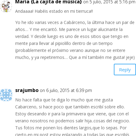
María {La cajita de música}
on 5 julio, 2015 at 5:16 pm
Andaaaa! Habéis estado en mi tierruca!!
Yo he ido varias veces a Cabárceno, la última hace un par de
años… Y me encantó. Me parece un lugar alucinante la
verdad. Y desde luego es uno de esos sitios que tengo en
mente para llevar al pipiolillo dentro de un tiempo
(probablemente el próximo verano aunque no se entere
mucho, y ya repetiremos… Que a mí también me gusta! jeje)
Reply
srajumbo
on 6 julio, 2015 at 6:39 pm
No hace falta que te diga lo mucho que me gusta
Cabarceno, si hace poco que también escribí sobre ello.
Estoy deseando ir para la primavera que viene, que con el
verano nosotros no podemos salir hija..cosas del negocio.
Tus fotos me ponen los dientes largos,que lo sepas. Por
cierto,en mi post estoy enlazando a todas las que escribís