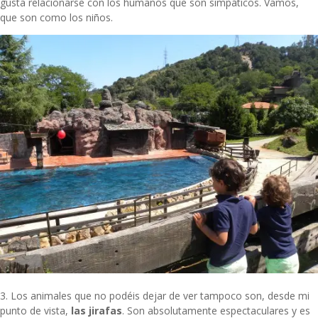
gusta relacionarse con los humanos que son simpáticos. Vamos,
que son como los niños.
3. Los animales que no podéis dejar de ver tampoco son, desde mi
punto de vista,
las jirafas
. Son absolutamente espectaculares y es