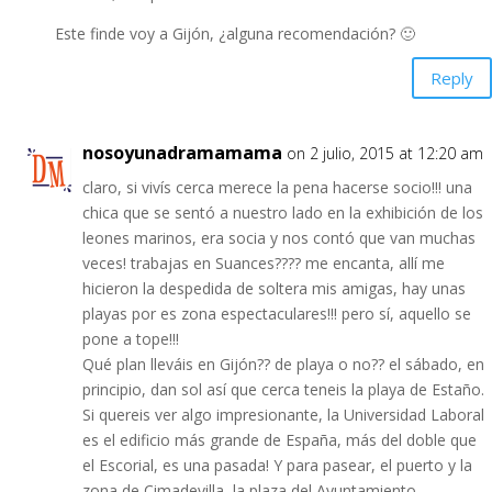
Este finde voy a Gijón, ¿alguna recomendación? 🙂
Reply
nosoyunadramamama
on 2 julio, 2015 at 12:20 am
claro, si vivís cerca merece la pena hacerse socio!!! una
chica que se sentó a nuestro lado en la exhibición de los
leones marinos, era socia y nos contó que van muchas
veces! trabajas en Suances???? me encanta, allí me
hicieron la despedida de soltera mis amigas, hay unas
playas por es zona espectaculares!!! pero sí, aquello se
pone a tope!!!
Qué plan lleváis en Gijón?? de playa o no?? el sábado, en
principio, dan sol así que cerca teneis la playa de Estaño.
Si quereis ver algo impresionante, la Universidad Laboral
es el edificio más grande de España, más del doble que
el Escorial, es una pasada! Y para pasear, el puerto y la
zona de Cimadevilla, la plaza del Ayuntamiento…