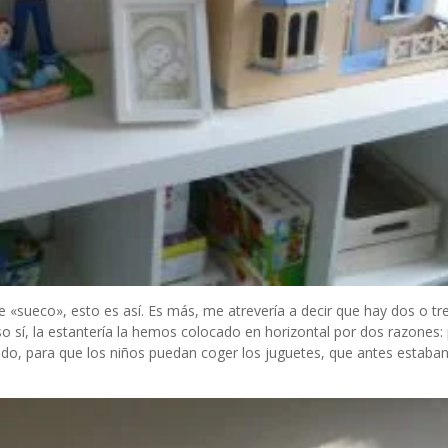
le «sueco», esto es así. Es más, me atrevería a decir que hay dos o tr
 Eso sí, la estantería la hemos colocado en horizontal por dos razones:
gundo, para que los niños puedan coger los juguetes, que antes estaba