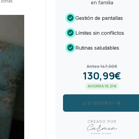
s zonas
en familia
check_circle
Gestión de pantallas
check_circle
Límites sin conflictos
check_circle
Rutinas saludables
Antes 147,00€
130,99€
AHORRA 16,01€
arrow_forward
¡LO QUIERO!
CREADO POR