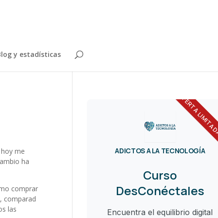
log y estadísticas
OFERTA LIMITA
ADICTOS A LA TECNOLOGÍA
, hoy me
cambio ha
Curso
DesConéctales
 como comprar
lo, comparad
os las
Encuentra el equilibrio digital