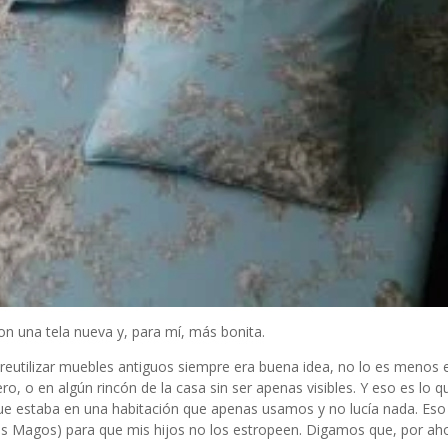
n una tela nueva y, para mí, más bonita.
ue reutilizar muebles antiguos siempre era buena idea, no lo es menos e
, o en algún rincón de la casa sin ser apenas visibles. Y eso es lo qu
ue estaba en una habitación que apenas usamos y no lucía nada. Eso 
yes Magos) para que mis hijos no los estropeen. Digamos que, por aho