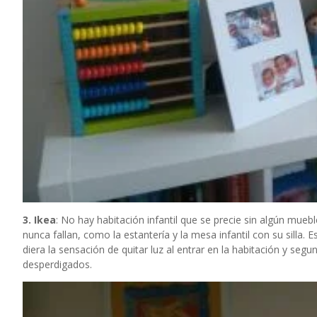
3. Ikea
: No hay habitación infantil que se precie sin algún mueb
nunca fallan, como la estantería y la mesa infantil con su silla.
diera la sensación de quitar luz al entrar en la habitación y se
desperdigados.