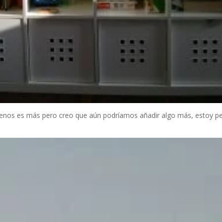
 menos es más pero creo que aún podríamos añadir algo más, estoy 