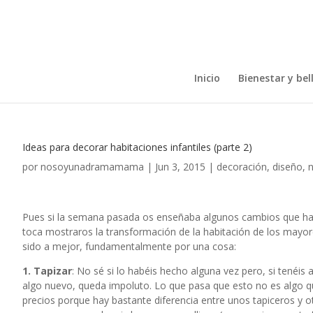
Inicio
Bienestar y bel
Ideas para decorar habitaciones infantiles (parte 2)
por
nosoyunadramamama
|
Jun 3, 2015
|
decoración
,
diseño
,
n
Pues si la semana pasada os enseñaba algunos
cambios
que ha
toca mostraros la transformación de la habitación de los mayo
sido a mejor, fundamentalmente por una cosa:
1. Tapizar
: No sé si lo habéis hecho alguna vez pero, si tenéis 
algo nuevo, queda impoluto. Lo que pasa que esto no es algo qu
precios porque hay bastante diferencia entre unos tapiceros y ot