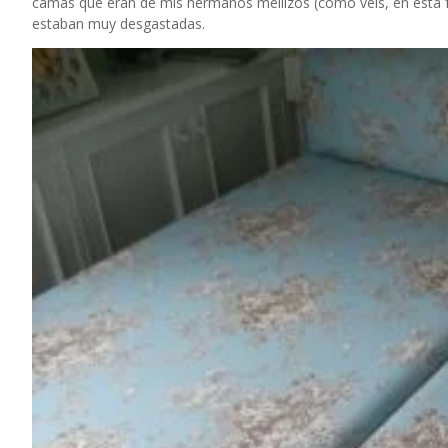
camas que eran de mis hermanos mellizos (como veis, en esta fa
estaban muy desgastadas.