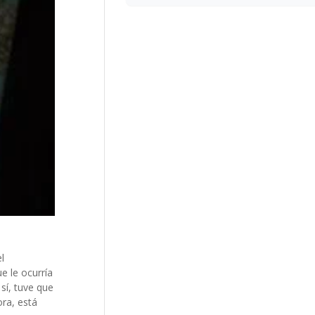
l
e le ocurría
sí, tuve que
ra, está