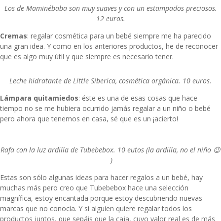
Los de
Maminébaba
son muy suaves y con un estampados preciosos.
12 euros.
Cremas
: regalar cosmética para un bebé siempre me ha parecido
una gran idea. Y como en los anteriores productos, he de reconocer
que es algo muy útil y que siempre es necesario tener.
Leche hidratante de
Little Siberica
, cosmética orgánica. 10 euros.
Lámpara quitamiedos
: éste es una de esas cosas que hace
tiempo no se me hubiera ocurrido jamás regalar a un niño o bebé
pero ahora que tenemos en casa, sé que es un ¡acierto!
Rafa con la luz ardilla de Tubebebox. 10 eutos (la ardilla, no el niño 😉
)
Estas son sólo algunas ideas para hacer regalos a un bebé, hay
muchas más pero creo que
Tubebebox
hace una selección
magnífica, estoy encantada porque estoy descubriendo nuevas
marcas que no conocía. Y si alguien quiere regalar todos los
productos juntos, que sepáis que la caja, cuyo valor real es de más