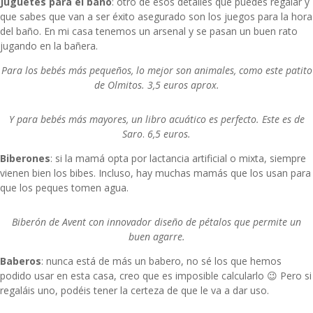
Juguetes para el baño
: otro de esos detalles que puedes regalar y
que sabes que van a ser éxito asegurado son los juegos para la hora
del baño. En mi casa tenemos un arsenal y se pasan un buen rato
jugando en la bañera.
Para los bebés más pequeños, lo mejor son animales, como este patito
de
Olmitos
. 3,5 euros aprox.
Y para bebés más mayores, un libro acuático es perfecto. Este es de
Saro
.
6,5 euros.
Biberones
: si la mamá opta por lactancia artificial o mixta, siempre
vienen bien los bibes. Incluso, hay muchas mamás que los usan para
que los peques tomen agua.
Biberón de
Avent
con innovador diseño de pétalos que permite un
buen agarre.
Baberos
: nunca está de más un babero, no sé los que hemos
podido usar en esta casa, creo que es imposible calcularlo 😉 Pero si
regaláis uno, podéis tener la certeza de que le va a dar uso.