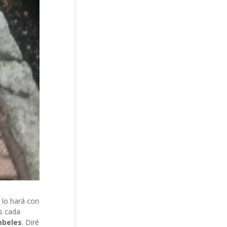
 lo hará con
as cada
mbeles
. Diré