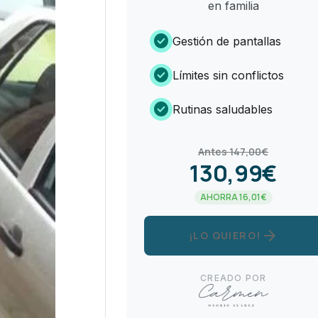
en familia
check_circle
Gestión de pantallas
check_circle
Límites sin conflictos
check_circle
Rutinas saludables
Antes 147,00€
130,99€
AHORRA 16,01€
arrow_forward
¡LO QUIERO!
CREADO POR