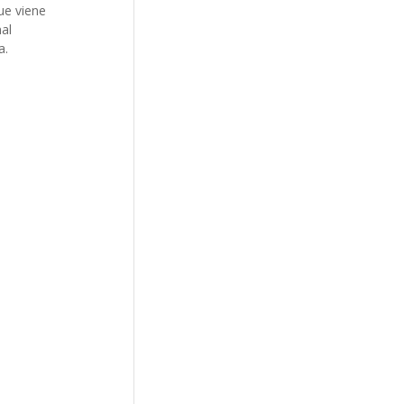
ue viene
nal
a.