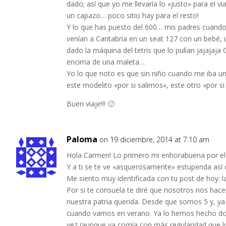
dado; así que yo me llevaría lo «justo» para el vi
un capazo… poco sitio hay para el resto!
Y lo que has puesto del 600… mis padres cuando
venían a Cantabria en un seat 127 con un bebé, 
dado la máquina del tetris que lo pulían jajajaja
encima de una maleta…
Yo lo que noto es que sin niño cuando me iba un
este modelito «por si salimos», este otro «por s
Buen viaje!!! 🙂
Paloma
on 19 diciembre, 2014 at 7:10 am
Hola Carmen! Lo primero mi enhorabuena por el 
Y a ti se te ve «asquerosamente» estupenda así
Me siento muy identificada con tu post de hoy: 
Por si te consuela te diré que nosotros nos hace
nuestra patria querida. Desde que somos 5 y, ya 
cuando vamos en verano. Ya lo hemos hecho dos 
vez (aunque ya comía con más regularidad que lo