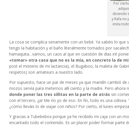
Por ciert
adquis
diciendo 
y Rafa no 
imita tod
La cosa se complica seriamente con un bebé. Ya sabéis lo que s
tengo la habitación y el baño literalmente tomados por sacalech
hamaquita…vamos, un caos al que en cuestión de días iré poni
«tomar» otra casa que no es la mía, en concreto la de m
post el misterio de mi lactancia), el Bugaboo, la maleta de Gab
respetos) son amateurs a nuestro lado.
Por supuesto, hace un par de meses ya que maridín cambió de co
mozos servía para meternos allí ciento y la madre. Pero ahora n
donde poner las tres sillitas en la parte de atrás
sin comer
con el tercero, ¡ja! Me río yo de eso. En fin, todo es una odis
¿cómo lleváis lo de viajar con niños? Por cierto, el lunes empe
Y gracias a
Tubebebox
porque ya he recibido mi caja con un mo
encantado todo el contenido. Es un placer poder formar parte 