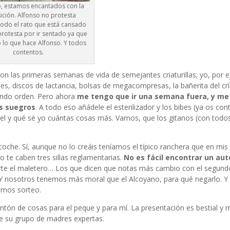
o, estamos encantados con la
ición. Alfonso no protesta
todo el rato que está cansado
protesta por ir sentado ya que
o lo que hace Alfonso. Y todos
contentos.
on las primeras semanas de vida de semejantes criaturillas; yo, por 
es, discos de lactancia, bolsas de megacompresas, la bañerita del crí
endo orden. Pero ahora
me tengo que ir una semana fuera, y me
is suegros
. A todo eso añádele el esterilizador y los bibes (ya os con
riel y qué sé yo cuántas cosas más. Vamos, que los gitanos (con todo
che. Sí, aunque no lo creáis teníamos el típico ranchera que en mis
o te caben tres sillas reglamentarias.
No es fácil encontrar un au
te el maletero… Los que dicen que notas más cambio con el segundo
ea. Y nosotros tenemos más moral que el Alcoyano, para qué negarlo. Y
zamos sorteo.
ntón de cosas para el peque y para mí. La presentación es bestial y 
de su grupo de madres expertas.