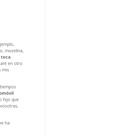
ejemplo,
o, muselina,
 toca
taré en otro
s mis
 tiempos
tomóvil
 hijo que
 vosotras,
me ha