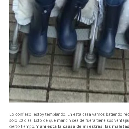
Lo confieso, estoy temblando. En esta casa vamos batiendo réco
sólo 20 días. Esto de que maridín sea de fuera tiene sus ventaja
cierto tiempo.
Y ahí está la causa de mi estrés: las male