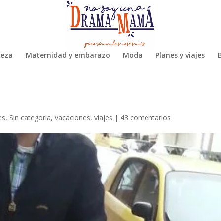
leza
Maternidad y embarazo
Moda
Planes y viajes
B
es
,
Sin categoría
,
vacaciones
,
viajes
|
43 comentarios