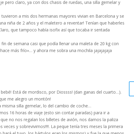
aje pero claro, ya con dos chasis de ruedas, una silla gemelar y
 tuvieron a mis dos hermanas mayores vivian en Barcelona y se
una niña de 2 años y el maletero a reventar! Tenían que haberles
 Claro, que tampoco había isofix así que tocaba ir sentada
 fin de semana casi que podía llenar una maleta de 20 kg con
i hace más frío»… y ahora me sobra una mochila jajajajaja
bebé! Está de mordisco, por Diossss! (dan ganas del cuarto…).
 que me alegro un montón!
la misma silla gemelar, lo del cambio de coche…
mos 16 horas de viaje (esto sin contar paradas) para ir a
que no nos regalan los billetes de avión, nos damos la paliza
veces y sobrevivimos!!!!. La peque tenía tres meses la primera
 hará el tuyo, los bártulos eran los mismos) y fue la que menos