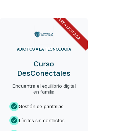
OFERTA LIMITADA
ADICTOS A LA TECNOLOGÍA
Curso
DesConéctales
Encuentra el equilibrio digital
en familia
check_circle
Gestión de pantallas
check_circle
Límites sin conflictos