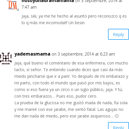
nosoyunadramamama
on 3 septiembre, 2014 at
7:47 am
Jaja, siiii, ya me he hecho al asunto pero reconozco q es
lo q más me incomoda!!! Un besin
Reply
yademasmama
on 3 septiembre, 2014 at 6:23 am
Jaja, qué bueno el comentario de esa enfermera, con mucho
tacto, sí señor. Te entiendo cuando dices que casi da más
miedo pincharse que ir a parir. Yo después de mi embarazo y
mi parto, con todo el mundo que pasó por mis bajos, es
como si eso fuera ya un circo o un sigio público, jaja. Y tú,
con tres embarazos… Pues eso, pudor cero.
La prueba de la glucosa no me gustó mada de nada, fui sola
y me mareé con ese jarabe, me sentó fatal. Las agujas no
me dan nada de miedo, pero ese jarabe asqueroso… 🙂
Reply