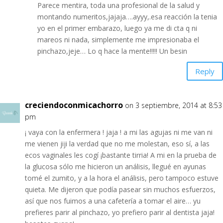
Parece mentira, toda una profesional de la salud y
montando numeritos,jajaja….ayyy,.esa reacción la tenia
yo en el primer embarazo, luego ya me di cta q ni
mareos ni nada, simplemente me impresionaba el
pinchazo,jeje… Lo q hace la mente!!!!! Un besin
Reply
creciendoconmicachorro
on 3 septiembre, 2014 at 8:53
pm
¡ vaya con la enfermera ! jaja ! a mi las agujas ni me van ni
me vienen jiji la verdad que no me molestan, eso sí, a las
ecos vaginales les cogí ¡bastante tirria! A mi en la prueba de
la glucosa sólo me hicieron un análisis, llegué en ayunas
tomé el zumito, y a la hora el análisis, pero tampoco estuve
quieta. Me dijeron que podía pasear sin muchos esfuerzos,
así que nos fuimos a una cafetería a tomar el aire… yu
prefieres parir al pinchazo, yo prefiero parir al dentista jaja!