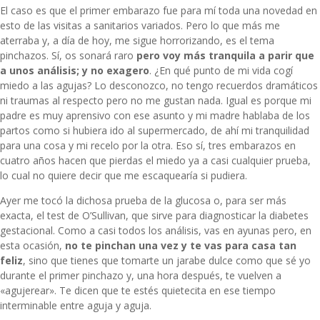
El caso es que el primer embarazo fue para mí toda una novedad en
esto de las visitas a sanitarios variados. Pero lo que más me
aterraba y, a día de hoy, me sigue horrorizando, es el tema
pinchazos. Sí, os sonará raro
pero voy más tranquila a parir que
a unos análisis; y no exagero
. ¿En qué punto de mi vida cogí
miedo a las agujas? Lo desconozco, no tengo recuerdos dramáticos
ni traumas al respecto pero no me gustan nada. Igual es porque mi
padre es muy aprensivo con ese asunto y mi madre hablaba de los
partos como si hubiera ido al supermercado, de ahí mi tranquilidad
para una cosa y mi recelo por la otra. Eso sí, tres embarazos en
cuatro años hacen que pierdas el miedo ya a casi cualquier prueba,
lo cual no quiere decir que me escaquearía si pudiera.
Ayer me tocó la dichosa prueba de la glucosa o, para ser más
exacta, el test de O’Sullivan, que sirve para diagnosticar la diabetes
gestacional. Como a casi todos los análisis, vas en ayunas pero, en
esta ocasión,
no te pinchan una vez y te vas para casa tan
feliz
, sino que tienes que tomarte un jarabe dulce como que sé yo
durante el primer pinchazo y, una hora después, te vuelven a
«agujerear». Te dicen que te estés quietecita en ese tiempo
interminable entre aguja y aguja.