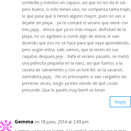
sombrilla y metidos en capazo, así que no les da el sol…
pero bueno, si sólo tienes uno, no compensa tanta trajín,
lo que pasa que si tienes alguno mayor, pues no vas a
dejarle sin playa… ya te contaré el verano que viene con
tres,jajaj… Ahora que ya es más mayor, disfrutad de la
playa, no os agobieis si come algo de arena, le vais
diciendo que eso no se hace para que vaya aprendiendo,
pero según entra, sale..vamos, que la veréis en sus
caquitas después,jeje… Rafa el verano pasado, se metió
una pidrecita pequeña en la nariz, así que fuimos a la
caseta de salvamento y con un boli Bic se la sacaron,
surrealista,jajaj… No os preocupéis si vais cargados las
primeras veces, luego ya iréis viendo de qué cosas
prescindir. Que lo paséis muy bien!! un besin
Reply
Gemma
on 18 junio, 2014 at 2:49 pm
Carmen, ya te vi en la tele. Y la verdad, yo no te veo ni más