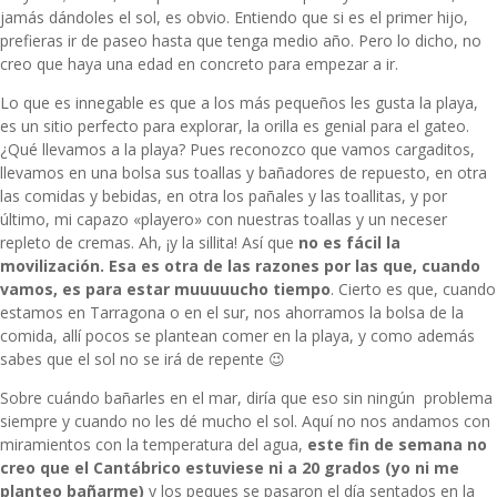
jamás dándoles el sol, es obvio. Entiendo que si es el primer hijo,
prefieras ir de paseo hasta que tenga medio año. Pero lo dicho, no
creo que haya una edad en concreto para empezar a ir.
Lo que es innegable es que a los más pequeños les gusta la playa,
es un sitio perfecto para explorar, la orilla es genial para el gateo.
¿Qué llevamos a la playa? Pues reconozco que vamos cargaditos,
llevamos en una bolsa sus toallas y bañadores de repuesto, en otra
las comidas y bebidas, en otra los pañales y las toallitas, y por
último, mi capazo «playero» con nuestras toallas y un neceser
repleto de cremas. Ah, ¡y la sillita! Así que
no es fácil la
movilización. Esa es otra de las razones por las que, cuando
vamos, es para estar muuuuucho tiempo
. Cierto es que, cuando
estamos en Tarragona o en el sur, nos ahorramos la bolsa de la
comida, allí pocos se plantean comer en la playa, y como además
sabes que el sol no se irá de repente 😉
Sobre cuándo bañarles en el mar, diría que eso sin ningún problema
siempre y cuando no les dé mucho el sol. Aquí no nos andamos con
miramientos con la temperatura del agua,
este fin de semana no
creo que el Cantábrico estuviese ni a 20 grados (yo ni me
planteo bañarme)
y los peques se pasaron el día sentados en la