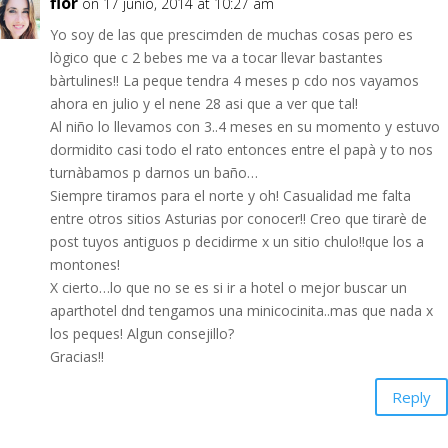
flor
on 17 junio, 2014 at 10:27 am
Yo soy de las que prescimden de muchas cosas pero es
lògico que c 2 bebes me va a tocar llevar bastantes
bàrtulines!! La peque tendra 4 meses p cdo nos vayamos
ahora en julio y el nene 28 asi que a ver que tal!
Al niño lo llevamos con 3..4 meses en su momento y estuvo
dormidito casi todo el rato entonces entre el papà y to nos
turnàbamos p darnos un baño…
Siempre tiramos para el norte y oh! Casualidad me falta
entre otros sitios Asturias por conocer!! Creo que tirarè de
post tuyos antiguos p decidirme x un sitio chulo!!que los a
montones!
X cierto…lo que no se es si ir a hotel o mejor buscar un
aparthotel dnd tengamos una minicocinita..mas que nada x
los peques! Algun consejillo?
Gracias!!
Reply