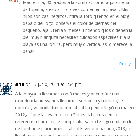
Madre mía, 30 grados a la sombra, como aquí en el sur
de España, x eso alli rara vez comen en la playa… Mis
hijos son casi negritos, mira la foto q tengo en el blog
debajo del logo, observa el color de piernas del
pequeño,jaja… tenía 9 meses. Entiendo q los q tienen la
piel muy blanquita necesiten cuidados especiales.Ir a la
playa es una locura, pero muy divertida, asi q merece la
pena!!
Reply
ana
on 17 junio, 2014 at 1:34 pm
A la mayor la llevamos con 8 meses,y bueno fue una
experiencia nueva,nos llevamos sombrilla y hamaca,se
dormía y yo podía tumbarme al sol.La peque llegó en marzo
2012,así que la llevamos con 5 meses.La cosa,en lo
referente a bártulos,se complicaba,ya no te digo nada en lo
de tumbarse plácidamente al sol.El verano pasado,2013,nos
llevábamos sombrilla y mclaren porque la peque se dormía