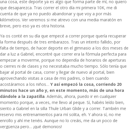
una cosa, este deporte ya es algo que forma parte de mí, no quiero
que desaparezca. Tras correr el otro día mi primera 10K, me di
cuenta de que ya no puedo abandonar y que voy a por más
kilómetros. Ver veremos si me atrevo con una media maratón en
breve, pero eso ya es otra historia.
Ya os conté en su día que empecé a correr porque quería recuperar
la forma después de tres embarazos. Tras un intento fallido, por
falta de tiempo, de hacer deporte en el gimnasio a los dos meses de
dar a luz a Gabriel, encontré que correr era la fórmula perfecta para
empezar a moverme, porque no dependía de horarios de aperturas
o cierres ni de clases y no necesitaba mucho tiempo. Sólo tenía que
bajar al portal de casa, correr y llegar de nuevo al portal, bien
aprovechando visitas a casa de mis padres, o bien cuando
acostáramos a los niños…
Y así empezó la cosa, corriendo 20
minutos hace un año y, en este momento, más de una hora
dándole a la zapatilla
. Además, ahora, puedo ir en cualquier
momento porque, a veces, me llevo al peque. Sí, habéis leído bien,
siento a Gabriel en la silla Thule Urban Glide y a correr. También me
reservo mis entrenamientos para mí solita, eh. Y ahora sí, no me
enrollo y ahí me tenéis. Aunque no lo creáis, me da un poco de
vergüenza pero… ¡qué demonios!