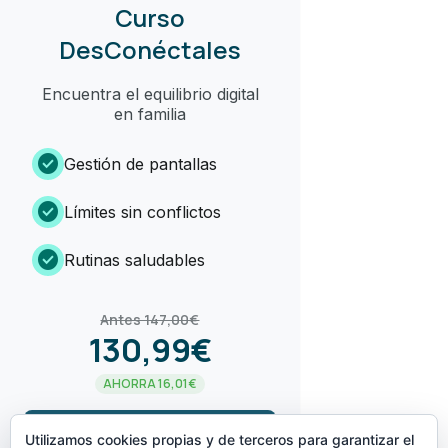
Curso
DesConéctales
Encuentra el equilibrio digital
en familia
check_circle
Gestión de pantallas
check_circle
Límites sin conflictos
check_circle
Rutinas saludables
Antes 147,00€
130,99€
AHORRA 16,01€
arrow_forward
¡LO QUIERO!
Utilizamos cookies propias y de terceros para garantizar el