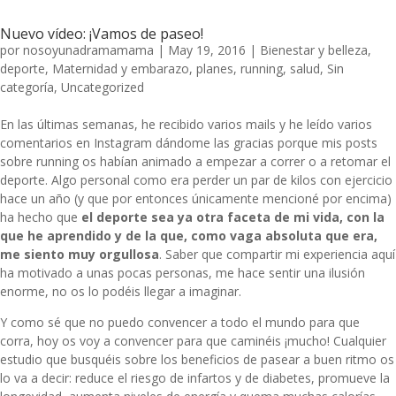
Nuevo vídeo: ¡Vamos de paseo!
por
nosoyunadramamama
|
May 19, 2016
|
Bienestar y belleza
,
deporte
,
Maternidad y embarazo
,
planes
,
running
,
salud
,
Sin
categoría
,
Uncategorized
En las últimas semanas, he recibido varios mails y he leído varios
comentarios en Instagram dándome las gracias porque mis posts
sobre running os habían animado a empezar a correr o a retomar el
deporte. Algo personal como era perder un par de kilos con ejercicio
hace un año (y que por entonces únicamente mencioné por encima)
ha hecho que
el deporte sea ya otra faceta de mi vida, con la
que he aprendido y de la que, como vaga absoluta que era,
me siento muy orgullosa
. Saber que compartir mi experiencia aquí
ha motivado a unas pocas personas, me hace sentir una ilusión
enorme, no os lo podéis llegar a imaginar.
Y como sé que no puedo convencer a todo el mundo para que
corra, hoy os voy a convencer para que caminéis ¡mucho! Cualquier
estudio que busquéis sobre los beneficios de pasear a buen ritmo os
lo va a decir: reduce el riesgo de infartos y de diabetes, promueve la