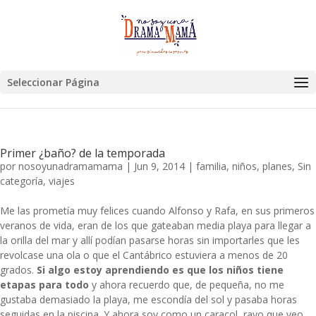
Seleccionar Página
Primer ¿baño? de la temporada
por
nosoyunadramamama
|
Jun 9, 2014
|
familia
,
niños
,
planes
,
Sin
categoría
,
viajes
Me las prometía muy felices cuando Alfonso y Rafa, en sus primeros
veranos de vida, eran de los que gateaban media playa para llegar a
la orilla del mar y allí podían pasarse horas sin importarles que les
revolcase una ola o que el Cantábrico estuviera a menos de 20
grados.
Si algo estoy aprendiendo es que los niños tiene
etapas para todo
y ahora recuerdo que, de pequeña, no me
gustaba demasiado la playa, me escondía del sol y pasaba horas
seguidas en la piscina. Y ahora soy como un caracol, rayo que veo,