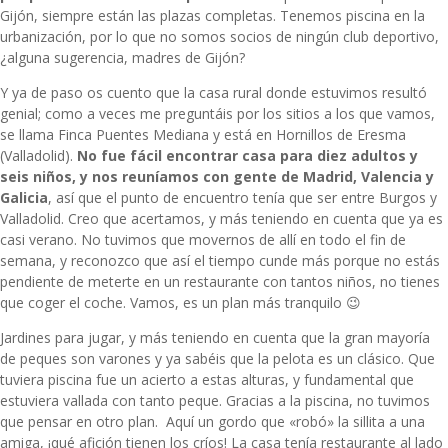
Gijón, siempre están las plazas completas. Tenemos piscina en la
urbanización, por lo que no somos socios de ningún club deportivo,
¿alguna sugerencia, madres de Gijón?
Y ya de paso os cuento que la casa rural donde estuvimos resultó
genial; como a veces me preguntáis por los sitios a los que vamos,
se llama Finca Puentes Mediana y está en Hornillos de Eresma
(Valladolid).
No fue fácil encontrar casa para diez adultos y
seis niños, y nos reuníamos con gente de Madrid, Valencia y
Galicia
, así que el punto de encuentro tenía que ser entre Burgos y
Valladolid. Creo que acertamos, y más teniendo en cuenta que ya es
casi verano. No tuvimos que movernos de allí en todo el fin de
semana, y reconozco que así el tiempo cunde más porque no estás
pendiente de meterte en un restaurante con tantos niños, no tienes
que coger el coche. Vamos, es un plan más tranquilo 😉
Jardines para jugar, y más teniendo en cuenta que la gran mayoría
de peques son varones y ya sabéis que la pelota es un clásico. Que
tuviera piscina fue un acierto a estas alturas, y fundamental que
estuviera vallada con tanto peque. Gracias a la piscina, no tuvimos
que pensar en otro plan. Aquí un gordo que «robó» la sillita a una
amiga, ¡qué afición tienen los críos! La casa tenía restaurante al lado