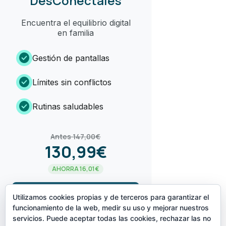
DesConéctales
Encuentra el equilibrio digital
en familia
check_circle
Gestión de pantallas
check_circle
Límites sin conflictos
check_circle
Rutinas saludables
Antes 147,00€
130,99€
AHORRA 16,01€
arrow_forward
¡LO QUIERO!
Utilizamos cookies propias y de terceros para garantizar el
funcionamiento de la web, medir su uso y mejorar nuestros
servicios. Puede aceptar todas las cookies, rechazar las no