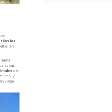
ones,
ellos los
ellos, en
e llama
ue es casi
imales en
 mundo, y
in visitar