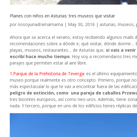
Planes con niños en Asturias: tres museos que visitar
por
nosoyunadramamama
|
May 30, 2016
|
asturias
,
museos
,
Ahora que se acerca el verano, estoy recibiendo algunos mails de
recomendaciones sobre a dónde ir, qué visitar, dónde dormir… E
playas, museos, restaurantes… de Asturias que,
si vais a veni
escribí hace mucho tiempo
. Hoy voy a recomendaros tres mu
parajes que permiten estar al aire libre.
1.Parque de la Prehistoria de Teverga
: es el último equipamien
museo porque realmente es otro concepto. Primero, porque no e
más espectacular lo que te vas a encontrar fuera de las edifica
peligro de extinción, como una pareja de caballos Przewa
tres bisontes europeos, así como neo-uros. Además, tiene zona de 
nada. Y tercero, porque en uno de los edificios tienes réplicas 