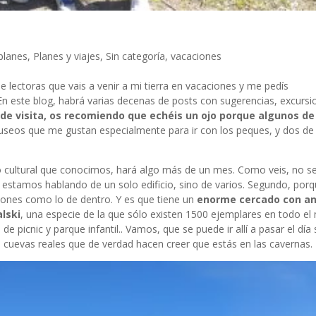
planes
,
Planes y viajes
,
Sin categoría
,
vacaciones
 lectoras que vais a venir a mi tierra en vacaciones y me pedís
n este blog, habrá varias decenas de posts con sugerencias, excursi
r de visita, os recomiendo que echéis un ojo porque algunos de 
seos que me gustan especialmente para ir con los peques, y dos de 
to cultural que conocimos, hará algo más de un mes. Como veis, no s
stamos hablando de un solo edificio, sino de varios. Segundo, porq
ciones como lo de dentro. Y es que tiene un
enorme cercado con an
lski
, una especie de la que sólo existen 1500 ejemplares en todo el
picnic y parque infantil.. Vamos, que se puede ir allí a pasar el día s
de cuevas reales que de verdad hacen creer que estás en las cavernas.