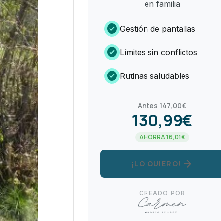
en familia
check_circle
Gestión de pantallas
check_circle
Límites sin conflictos
check_circle
Rutinas saludables
Antes 147,00€
130,99€
AHORRA 16,01€
arrow_forward
¡LO QUIERO!
CREADO POR