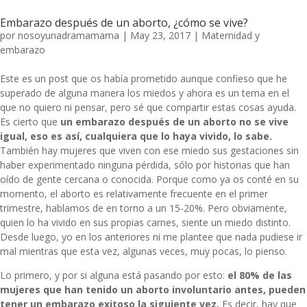
Embarazo después de un aborto, ¿cómo se vive?
por
nosoyunadramamama
|
May 23, 2017
|
Maternidad y
embarazo
Este es un post que os había prometido aunque confieso que he
superado de alguna manera los miedos y ahora es un tema en el
que no quiero ni pensar, pero sé que compartir estas cosas ayuda.
Es cierto que
un embarazo después de un aborto no se vive
igual, eso es así, cualquiera que lo haya vivido, lo sabe.
También hay mujeres que viven con ese miedo sus gestaciones sin
haber experimentado ninguna pérdida, sólo por historias que han
oído de gente cercana o conocida. Porque como ya os conté en su
momento, el aborto es relativamente frecuente en el primer
trimestre, hablamos de en torno a un 15-20%. Pero obviamente,
quien lo ha vivido en sus propias carnes, siente un miedo distinto.
Desde luego, yo en los anteriores ni me plantee que nada pudiese ir
mal mientras que esta vez, algunas veces, muy pocas, lo pienso.
Lo primero, y por si alguna está pasando por esto:
el 80% de las
mujeres que han tenido un aborto involuntario antes, pueden
tener un embarazo exitoso la siguiente vez.
Es decir, hay que