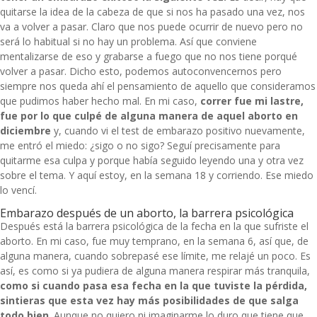
quitarse la idea de la cabeza de que si nos ha pasado una vez, nos
va a volver a pasar. Claro que nos puede ocurrir de nuevo pero no
será lo habitual si no hay un problema. Así que conviene
mentalizarse de eso y grabarse a fuego que no nos tiene porqué
volver a pasar. Dicho esto, podemos autoconvencernos pero
siempre nos queda ahí el pensamiento de aquello que consideramos
que pudimos haber hecho mal. En mi caso,
correr fue mi lastre,
fue por lo que culpé de alguna manera de aquel
aborto en
diciembre
y, cuando vi el test de embarazo positivo nuevamente,
me entró el miedo: ¿sigo o no sigo? Seguí precisamente para
quitarme esa culpa y porque había seguido leyendo una y otra vez
sobre el tema. Y aquí estoy, en la semana 18 y
corriendo
. Ese miedo
lo vencí.
Embarazo después de un aborto, la barrera psicológica
Después está la barrera psicológica de la fecha en la que sufriste el
aborto. En mi caso, fue muy temprano, en la semana 6, así que, de
alguna manera, cuando sobrepasé ese límite, me relajé un poco. Es
así, es como si ya pudiera de alguna manera respirar más tranquila,
como si cuando pasa esa fecha en la que tuviste la pérdida,
sintieras que esta vez hay más posibilidades de que salga
todo bien
. Aunque no quiero ni imaginarme lo duro que tiene que