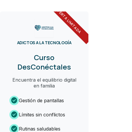
OFERTA LIMITADA
ADICTOS A LA TECNOLOGÍA
Curso
DesConéctales
Encuentra el equilibrio digital
en familia
check_circle
Gestión de pantallas
check_circle
Límites sin conflictos
check_circle
Rutinas saludables