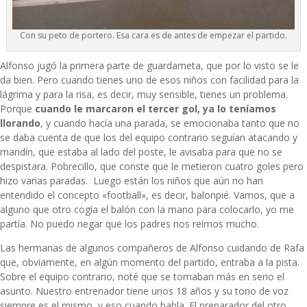
Con su peto de portero. Esa cara es de antes de empezar el partido.
Alfonso jugó la primera parte de guardameta, que por lo visto se le
da bien. Pero cuando tienes uno de esos niños con facilidad para la
lágrima y para la risa, es decir, muy sensible, tienes un problema.
Porque
cuando le marcaron el tercer gol, ya lo teníamos
llorando
, y cuando hacía una parada, se emocionaba tanto que no
se daba cuenta de que los del equipo contrario seguían atacando y
maridín, que estaba al lado del poste, le avisaba para que no se
despistara. Pobrecillo, que conste que le metieron cuatro goles pero
hizo varias paradas. Luego están los niños que aún no han
entendido el concepto «football», es decir, balonpié. Vamos, que a
alguno que otro cogía el balón con la mano para colocarlo, yo me
partía. No puedo negar que los padres nos reímos mucho.
Las hermanas de algunos compañeros de Alfonso cuidando de Rafa
que, obviamente, en algún momento del partido, entraba a la pista.
Sobre el equipo contrario, noté que se tomaban más en serio el
asunto. Nuestro entrenador tiene unos 18 años y su tono de voz
siempre es el mismo, y eso cuando habla. El preparador del otro