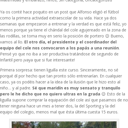
Ya os conté hace poquito en un post que Alfonso eligió el fútbol
como la primera actividad extraescolar de su vida. Hace ya dos
semanas que empezaron a entrenar y la verdad es que está feliz, yo
menos porque ya tiene el chándal del cole agujereado en la zona de
las rodillas, se toma muy en serio la posición de portero 😉 Bueno,
vamos al lío.
El otro día, el presidente y el coordinador del
equipo del cole nos convocaron a los papás a una reunión
.
Pensé yo que no iba a ser productiva tratándose de segundo de
Infantil pero ¡vaya que si fue interesante!
Primera sorpresa: tienen liguilla este curso. Sinceramente, no sé
porqué dí por hecho que tan pronto sólo entrenarían. En cualquier
caso, ya os podéis hacer a la idea de la ilusión que le hizo esto al
niño… y al padre.
Sé que maridín es muy sensato y tranquilo
pero le he dicho que no quiero ultras en la grada
😉 Esto de la
liguilla supone comprar la equipación del cole así que pasamos de no
tener ninguna hace un mes a tener dos, la del Sporting y la del
equipo del colegio, menos mal que ésta última cuesta 15 euros.