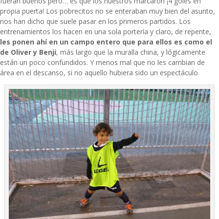
fueran buenos pero… es que los nuestros marcaron ¡4 goles en
propia puerta! Los pobrecitos no se enteraban muy bien del asunto,
nos han dicho que suele pasar en los primeros partidos. Los
entrenamientos los hacen en una sola portería y claro, de repente,
les ponen ahí en un campo entero que para ellos es como el
de Oliver y Benji
, más largo que la muralla china, y lógicamente
están un poco confundidos. Y menos mal que no les cambian de
área en el descanso, si no aquello hubiera sido un espectáculo.