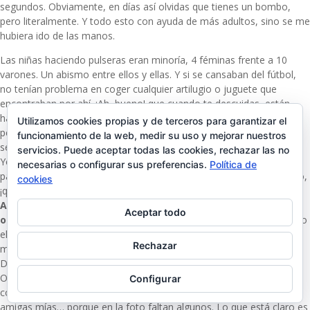
segundos. Obviamente, en días así olvidas que tienes un bombo,
pero literalmente. Y todo esto con ayuda de más adultos, sino se me
hubiera ido de las manos.
Las niñas haciendo pulseras eran minoría, 4 féminas frente a 10
varones. Un abismo entre ellos y ellas. Y si se cansaban del fútbol,
no tenían problema en coger cualquier artilugio o juguete que
encontraban por ahí. ¡Ah, bueno! que cuando te descuidas, están
haciendo labores de jardinería; si no fuera porque el rastrillo es un
Utilizamos cookies propias y de terceros para garantizar el
peligro y todos lo querían, a más de uno le hubiese dejado recoger
funcionamiento de la web, medir su uso y mejorar nuestros
semejante cantidad de hojas 😉
servicios. Puede aceptar todas las cookies, rechazar las no
Yo ya me veo juntando los cumples de mis hijos en unos años, que
necesarias o configurar sus preferencias.
Política de
para algo son los dos de octubre. Esto es para hacer una vez al año,
cookies
¡qué barbaridad! ¿De dónde demonios sacan tanta energía? Eso sí,
Alfonso feliz, tanto como agitado, que una cosa no quita la
Aceptar todo
otra
. Al final, a estas edades, es complicado organizar juegos como
el pañuelo. Les llevas a un sitio que no conocen y claro, es mucho
Rechazar
más entretenido indagar y probar todo lo que cae en sus manos.
Dedidme que a partir de los 6-7 años ya se les puede controlar 😉
Os podéis imaginar que, aunque el regalo de los amigos sea
Configurar
comunitario, luego están los de los abuelos, el padrino, algunas
amigas mías… porque en la foto faltan algunos. Lo que está claro es