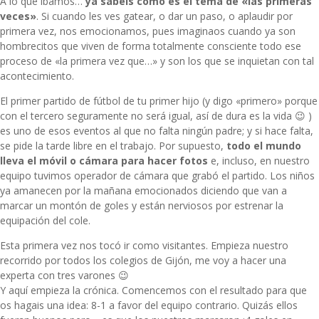
A lo que íbamos…
ya sabéis cómo es el tema de «las primeras
veces»
. Si cuando les ves gatear, o dar un paso, o aplaudir por
primera vez, nos emocionamos, pues imaginaos cuando ya son
hombrecitos que viven de forma totalmente consciente todo ese
proceso de «la primera vez que…» y son los que se inquietan con tal
acontecimiento.
El primer partido de fútbol de tu primer hijo (y digo «primero» porque
con el tercero seguramente no será igual, así de dura es la vida 😉 )
es uno de esos eventos al que no falta ningún padre; y si hace falta,
se pide la tarde libre en el trabajo. Por supuesto,
todo el mundo
lleva el móvil o cámara para hacer fotos
e, incluso, en nuestro
equipo tuvimos operador de cámara que grabó el partido. Los niños
ya amanecen por la mañana emocionados diciendo que van a
marcar un montón de goles y están nerviosos por estrenar la
equipación del cole.
Esta primera vez nos tocó ir como visitantes. Empieza nuestro
recorrido por todos los colegios de Gijón, me voy a hacer una
experta con tres varones 😉
Y aquí empieza la crónica. Comencemos con el resultado para que
os hagais una idea: 8-1 a favor del equipo contrario. Quizás ellos