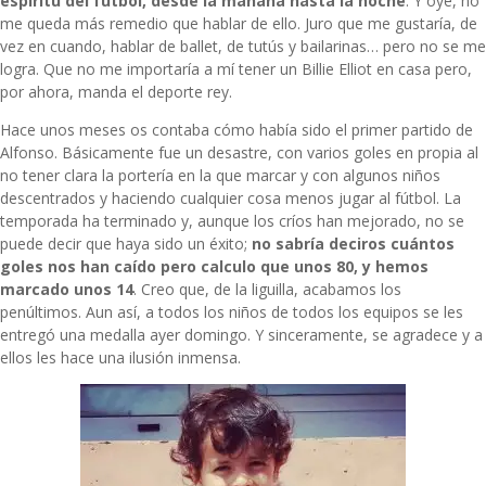
espíritu del fútbol, desde la mañana hasta la noche
. Y oye, no
me queda más remedio que hablar de ello. Juro que me gustaría, de
vez en cuando, hablar de ballet, de tutús y bailarinas… pero no se me
logra. Que no me importaría a mí tener un Billie Elliot en casa pero,
por ahora, manda el deporte rey.
Hace unos meses os contaba cómo había sido
el primer partido de
Alfonso
. Básicamente fue un desastre, con varios goles en propia al
no tener clara la portería en la que marcar y con algunos niños
descentrados y haciendo cualquier cosa menos jugar al fútbol. La
temporada ha terminado y, aunque los críos han mejorado, no se
puede decir que haya sido un éxito;
no sabría deciros cuántos
goles nos han caído pero calculo que unos 80, y hemos
marcado unos 14
. Creo que, de la liguilla, acabamos los
penúltimos. Aun así, a todos los niños de todos los equipos se les
entregó una medalla ayer domingo. Y sinceramente, se agradece y a
ellos les hace una ilusión inmensa.