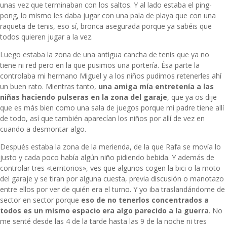
unas vez que terminaban con los saltos. Y al lado estaba el ping-
pong, lo mismo les daba jugar con una pala de playa que con una
raqueta de tenis, eso sí, bronca asegurada porque ya sabéis que
todos quieren jugar a la vez.
Luego estaba la zona de una antigua cancha de tenis que ya no
tiene ni red pero en la que pusimos una portería. Ésa parte la
controlaba mi hermano Miguel y a los niños pudimos retenerles ahí
un buen rato. Mientras tanto,
una amiga mía entretenía a las
niñas haciendo pulseras en la zona del garaje
, que ya os dije
que es más bien como una sala de juegos porque mi padre tiene allí
de todo, así que también aparecían los niños por allí de vez en
cuando a desmontar algo.
Después estaba la zona de la merienda, de la que Rafa se movía lo
justo y cada poco había algún niño pidiendo bebida. Y además de
controlar tres «territorios», ves que algunos cogen la bici o la moto
del garaje y se tiran por alguna cuesta, previa discusión o manotazo
entre ellos por ver de quién era el turno. Y yo iba traslandándome de
sector en sector porque
eso de no tenerlos concentrados a
todos es un mismo espacio era algo parecido a la guerra
. No
me senté desde las 4 de la tarde hasta las 9 de la noche ni tres