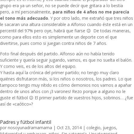
grupo era ya un señor, no se puede decir que gritara a lo bestia
pero, a mí personalmente,
para niños de 4 años no me parecía
el tono más adecuado
. Y por otro lado, me extrañó que tres niños
le sacaran una altura considerable a Alfonso cuando éste está en un
percentil del 97% pero oye, habrá que fiarse 😉 De todas maneras,
como para ellos esto es simplemente un deporte con el que
divertirse, pues como si juegan contra niños de 7 años.
Foto final después del partido. Alfonso aún no había tenido
suficiente y quería seguir jugando, vamos, es que no suelta el balón.
Y como veis, es de los altos del equipo.
Y hasta aquí la crónica del primer partido; no tengo muy claro
quiénes disfrutaron más, si los niños o nosotros, los padres. Lo que
tampoco tengo muy nítido es cómo demonios nos vamos a apañar
dentro de unos años con ¡3 varones! Rezo porque a alguno no le
guste el fútbol 😉 El primer partido de vuestros hijos, sobrinos… ¿fue
así de «caótico»?
Padres y fútbol infantil
por
nosoyunadramamama
|
Oct 23, 2014
|
colegio
,
juegos
,
Maternidad y embarazo
,
niños
,
Sin categoría
,
Uncategorized