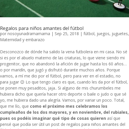
Regalos para niños amantes del fútbol
por
nosoyunadramamama
|
Sep 25, 2018
|
fútbol
,
juegos
,
juguetes
,
Maternidad y embarazo
Desconozco de dónde ha salido la vena futbolera en mi casa. No sé
si es por el abuelo materno de las criaturas, lo que viene siendo mi
progenitor, que no abandonó la afición de jugar hasta los 60 años…
o por maridín, que jugó y disfrutó durante muchos años. Porque
vamos, a mí me dio por el fútbol, pero para ver en el estadio, no
para jugar 😉 Lo que tengo claro es que, cuando les da por el fútbol,
se ponen muy pesaditos, jaja.. Si alguno de mis churumbeles me
hubiera dicho que quería hacer otro deporte o baile o judo o que sé
yo, me hubiera dado una alegría. Vamos, por variar un poco. Total,
que me lío, que
como el próximo mes celebramos los
cumpleaños de los dos mayores, y en noviembre, del rubiales,
pues os podéis imaginar qué tipo de cosas quieren
así que
pensé que podía ser útil un post de regalos para niños amantes del