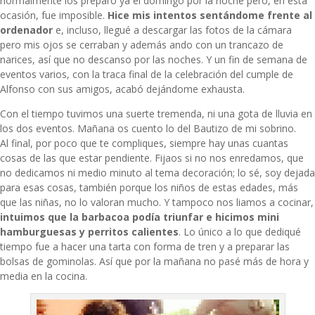
normalmente los preparo ya el domingo por la noche pero, en esta
ocasión, fue imposible.
Hice mis intentos sentándome frente al
ordenador
e, incluso, llegué a descargar las fotos de la cámara
pero mis ojos se cerraban y además ando con un trancazo de
narices, así que no descanso por las noches. Y un fin de semana de
eventos varios, con la traca final de la celebración del cumple de
Alfonso con sus amigos, acabó dejándome exhausta.
Con el tiempo tuvimos una suerte tremenda, ni una gota de lluvia en
los dos eventos. Mañana os cuento lo del Bautizo de mi sobrino.
Al final, por poco que te compliques, siempre hay unas cuantas
cosas de las que estar pendiente. Fijaos si no nos enredamos, que
no dedicamos ni medio minuto al tema decoración; lo sé, soy dejada
para esas cosas, también porque los niños de estas edades, más
que las niñas, no lo valoran mucho. Y tampoco nos liamos a cocinar,
intuimos que la barbacoa podía triunfar e hicimos mini
hamburguesas y perritos calientes
. Lo único a lo que dediqué
tiempo fue a hacer una tarta con forma de tren y a preparar las
bolsas de gominolas. Así que por la mañana no pasé más de hora y
media en la cocina.