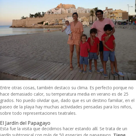
Entre otras cosas, también destaco su clima. Es perfecto porque no
hace demasiado calor, su temperatura media en verano es de 25
grados. No puedo olvidar que, dado que es un destino familiar, en el
paseo de la playa hay muchas actividades pensadas para los niños,
sobre todo representaciones teatrales.
El Jardín del Papagayo
Esta fue la visita que decidimos hacer estando allí. Se trata de un
jardín subtropical con más de 50 especies de papagayos.
Tiene