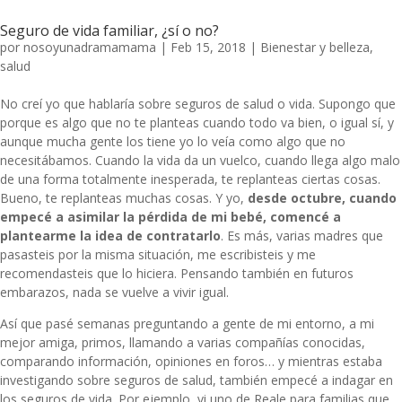
Seguro de vida familiar, ¿sí o no?
por
nosoyunadramamama
|
Feb 15, 2018
|
Bienestar y belleza
,
salud
No creí yo que hablaría sobre seguros de salud o vida. Supongo que
porque es algo que no te planteas cuando todo va bien, o igual sí, y
aunque mucha gente los tiene yo lo veía como algo que no
necesitábamos. Cuando la vida da un vuelco, cuando llega algo malo
de una forma totalmente inesperada, te replanteas ciertas cosas.
Bueno, te replanteas muchas cosas. Y yo,
desde octubre, cuando
empecé a asimilar la pérdida de mi bebé, comencé a
plantearme la idea de contratarlo
. Es más, varias madres que
pasasteis por la misma situación, me escribisteis y me
recomendasteis que lo hiciera. Pensando también en futuros
embarazos, nada se vuelve a vivir igual.
Así que pasé semanas preguntando a gente de mi entorno, a mi
mejor amiga, primos, llamando a varias compañías conocidas,
comparando información, opiniones en foros… y mientras estaba
investigando sobre seguros de salud, también empecé a indagar en
los seguros de vida. Por ejemplo, vi uno de Reale para familias que,