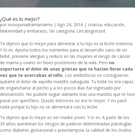
¿Qué es lo mejor?
por
nosoyunadramamama
|
Ago 24, 2016
|
crianza
,
educación
,
Maternidad y embarazo
,
Sin categoría
,
Uncategorized
Te dijeron que lo mejor para alimentar a tu hijo es la leche materna.
Y lo es. Aporta todos los nutrientes para el desarrollo sano de un
bebé, previene alergias y reduce en las mujeres el riesgo de cáncer
de mama y ovario en fases posteriores de la vida. Pero
no
soportaste el dolor de unas grietas que te hacían llorar cada
vez que te acercabas al niño.
Los antibióticos no consiguieron
quitarte el dolor de aquella mastitis subaguda. Tu bebé no era capaz
de engancharse al pecho y a los pocos días fue ingresado por
desnutrición. No pudiste seguir adelante tras una mastitis que te hizo
pasar por quirófano. Quizás entonces no era lo mejor. Y no pasó
nada porque tu hijo no se alimentara con tu leche.
Te dijeron que lo mejor es ser madre joven. Y lo es. A partir de los
35 años aumentan los riesgos de padecer determinadas patologías
como diabetes gestacional o preeclampsia, la calidad de los óvulos