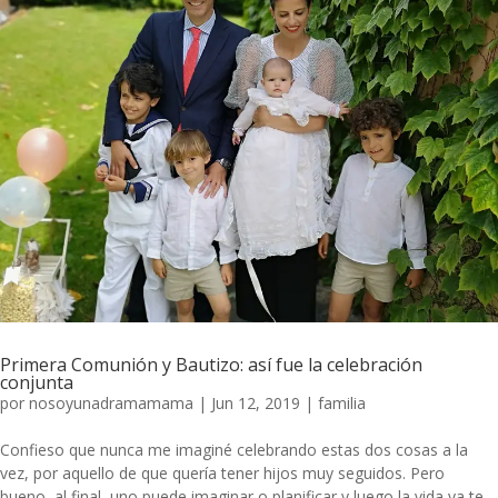
Primera Comunión y Bautizo: así fue la celebración
conjunta
por
nosoyunadramamama
|
Jun 12, 2019
|
familia
Confieso que nunca me imaginé celebrando estas dos cosas a la
vez, por aquello de que quería tener hijos muy seguidos. Pero
bueno, al final, uno puede imaginar o planificar y luego la vida ya te