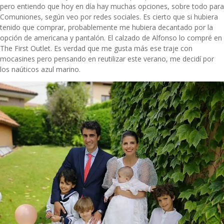
pero entiendo que hoy en día hay muchas opciones, sobre todo para
Comuniones, según veo por redes sociales. Es cierto que si hubiera
tenido que comprar, probablemente me hubiera decantado por la
opción de americana y pantalón. El calzado de Alfonso lo compré en
The First Outlet. Es verdad que me gusta más ese traje con
mocasines pero pensando en reutilizar este verano, me decidí por
los naúticos azul marino.