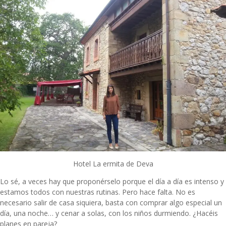
Hotel
La ermita de Deva
Lo sé, a veces hay que proponérselo porque el día a día es intenso y
estamos todos con nuestras rutinas. Pero hace falta. No es
necesario salir de casa siquiera, basta con comprar algo especial un
día, una noche… y cenar a solas, con los niños durmiendo. ¿Hacéis
planes en pareja?