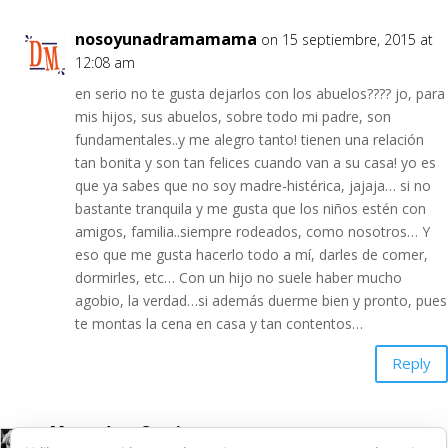
nosoyunadramamama
on 15 septiembre, 2015 at
12:08 am
en serio no te gusta dejarlos con los abuelos???? jo, para
mis hijos, sus abuelos, sobre todo mi padre, son
fundamentales..y me alegro tanto! tienen una relación
tan bonita y son tan felices cuando van a su casa! yo es
que ya sabes que no soy madre-histérica, jajaja… si no
bastante tranquila y me gusta que los niños estén con
amigos, familia..siempre rodeados, como nosotros… Y
eso que me gusta hacerlo todo a mí, darles de comer,
dormirles, etc… Con un hijo no suele haber mucho
agobio, la verdad…si además duerme bien y pronto, pues
te montas la cena en casa y tan contentos…
Reply
MamadeunSurvivor
on 14 septiembre, 2015 at 6:21 pm