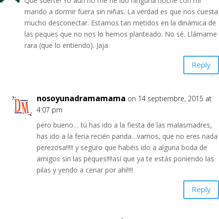
Qué suerte! Yo aún no me he ido ninguna noche con mi
marido a dormir fuera sin niñas. La verdad es que nos cuesta
mucho desconectar. Estamos tan metidos en la dinámica de
las peques que no nos lo hemos planteado. No sé. Llámame
rara (que lo entiendo). Jaja
Reply
nosoyunadramamama
on 14 septiembre, 2015 at
4:07 pm
pero bueno… tú has ido a la fiesta de las malasmadres,
has ido a la feria recién parida…vamos, que no eres nada
perezosa!!!!! y seguro que habéis ido a alguna boda de
amigos sin las peques!!!!así que ya te estás poniendo las
pilas y yendo a cenar por ahí!!!!
Reply