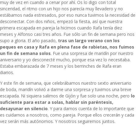
muy de vez en cuando a cenar por ahí. Os lo digo con total
sinceridad, el ritmo con un hijo nos parecía muy llevadero y no
estábamos nada estresados, por eso nunca tuvimos la necesidad de
desconectar. Con dos niños, empezó la fiesta, así que nuestra
primera escapada en pareja la hicimos cuando Rafa tenía diez
meses y Alfonso casi tres años. Fue sólo un fin de semana pero nos
supo a gloria. El año pasado,
tras un largo verano con los
peques en casa y Rafa en plena fase de rabietas, nos fuimos
un fin de semana solos
. Fue una sorpresa de maridín por nuestro
aniversario y yo desconecté mucho, porque esa vez lo necesitaba.
Estaba embarazada de 7 meses y los berrinches de Rafa eran
diarios.
Y este fin de semana, que celebrábamos nuestro sexto aniversario
de boda, maridín volvió a darme una sorpresa y tuvimos una breve
escapada. Ni siquiera salimos de Gijón y fue solo una noche, pero
lo
suficiente para estar a solas, hablar sin paréntesis,
desayunar en silencio
. Y para darnos cuenta de lo importante que
es cuidarnos a nosotros, como pareja. Porque ellos crecerán y cada
vez serán más autónomos. Y nosotros seguiremos juntos.