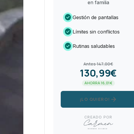
en familia
check_circle
Gestión de pantallas
check_circle
Límites sin conflictos
check_circle
Rutinas saludables
Antes 147,00€
130,99€
AHORRA 16,01€
arrow_forward
¡LO QUIERO!
CREADO POR