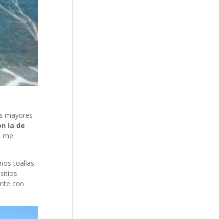
más mayores
n la de
, me
mos toallas
sitios
ante con