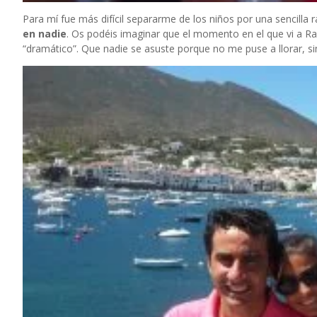
Para mí fue más difícil separarme de los niños por una sencilla 
en nadie
. Os podéis imaginar que el momento en el que vi a Raf
“dramático”. Que nadie se asuste porque no me puse a llorar, 