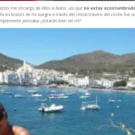
razón: me encargo de ellos a diario, así que
no estoy acostumbrada
a en brazos de mi suegra a través del cristal trasero del coche fue 
simplemente pensaba ¿estarán bien sin mí?