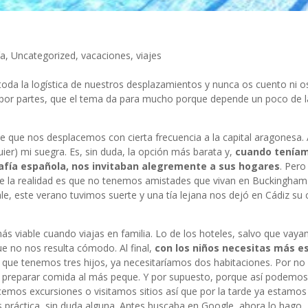
ía
,
Uncategorized
,
vacaciones
,
viajes
toda la logística de nuestros desplazamientos y nunca os cuento ni 
r por partes, que el tema da para mucho porque depende un poco de l
 que nos desplacemos con cierta frecuencia a la capital aragonesa. A
ier) mi suegra. Es, sin duda, la opción más barata y,
cuando teníam
afía española, nos invitaban alegremente a sus hogares
. Pero
ue la realidad es que no tenemos amistades que vivan en Buckingham
le, este verano tuvimos suerte y una tía lejana nos dejó en Cádiz su
ás viable cuando viajas en familia. Lo de los hoteles, salvo que vay
ue no nos resulta cómodo. Al final,
con los niños necesitas más e
 que tenemos tres hijos, ya necesitaríamos dos habitaciones. Por no 
ra preparar comida al más peque. Y por supuesto, porque así podemos
emos excursiones o visitamos sitios así que por la tarde ya estamos
s práctica, sin duda alguna. Antes buscaba en Google, ahora lo hago