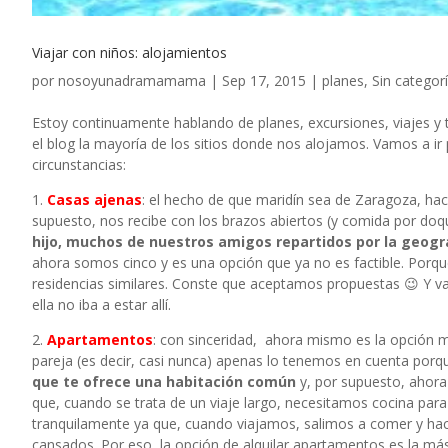
Viajar con niños: alojamientos
por
nosoyunadramamama
|
Sep 17, 2015
|
planes
,
Sin categor
Estoy continuamente hablando de planes, excursiones, viajes y 
el blog la mayoría de los sitios donde nos alojamos. Vamos a i
circunstancias:
1.
Casas ajenas
: el hecho de que maridín sea de Zaragoza, hace
supuesto, nos recibe con los brazos abiertos (y comida por doqu
hijo, muchos de nuestros amigos repartidos por la geogr
ahora somos cinco y es una opción que ya no es factible. Porq
residencias similares. Conste que aceptamos propuestas 😉 Y va
ella no iba a estar allí.
2.
Apartamentos
: con sinceridad, ahora mismo es la opción m
pareja (es decir, casi nunca) apenas lo tenemos en cuenta porq
que te ofrece una habitación común
y, por supuesto, ahora
que, cuando se trata de un viaje largo, necesitamos cocina pa
tranquilamente ya que, cuando viajamos, salimos a comer y hac
cansados. Por eso, la opción de alquilar apartamentos es la má