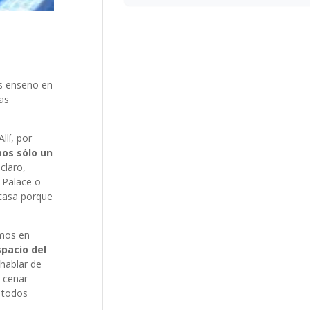
os enseño en
as
llí, por
os sólo un
 claro,
 Palace o
 casa porque
amos en
spacio del
hablar de
 cenar
 todos