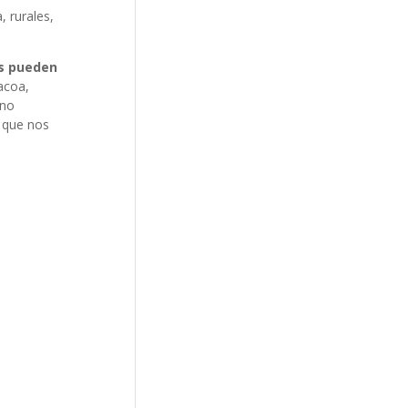
 rurales,
s pueden
acoa,
 no
 que nos