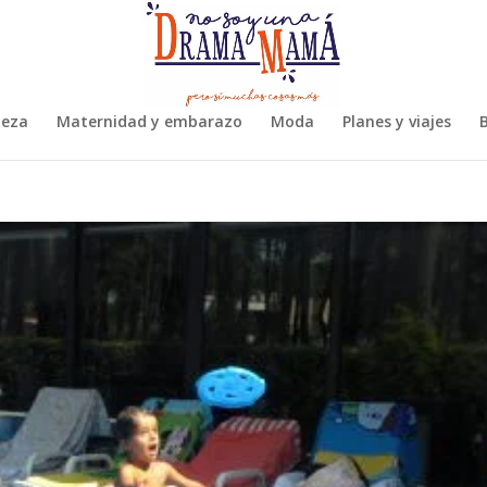
leza
Maternidad y embarazo
Moda
Planes y viajes
B