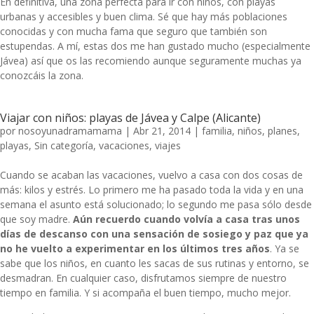
En definitiva, una zona perfecta para ir con niños, con playas
urbanas y accesibles y buen clima. Sé que hay más poblaciones
conocidas y con mucha fama que seguro que también son
estupendas. A mí, estas dos me han gustado mucho (especialmente
Jávea) así que os las recomiendo aunque seguramente muchas ya
conozcáis la zona.
Viajar con niños: playas de Jávea y Calpe (Alicante)
por
nosoyunadramamama
|
Abr 21, 2014
|
familia
,
niños
,
planes
,
playas
,
Sin categoría
,
vacaciones
,
viajes
Cuando se acaban las vacaciones, vuelvo a casa con dos cosas de
más: kilos y estrés. Lo primero me ha pasado toda la vida y en una
semana el asunto está solucionado; lo segundo me pasa sólo desde
que soy madre.
Aún recuerdo cuando volvía a casa tras unos
días de descanso con una sensación de sosiego y paz que ya
no he vuelto a experimentar en los últimos tres años
. Ya se
sabe que los niños, en cuanto les sacas de sus rutinas y entorno, se
desmadran. En cualquier caso, disfrutamos siempre de nuestro
tiempo en familia. Y si acompaña el buen tiempo, mucho mejor.