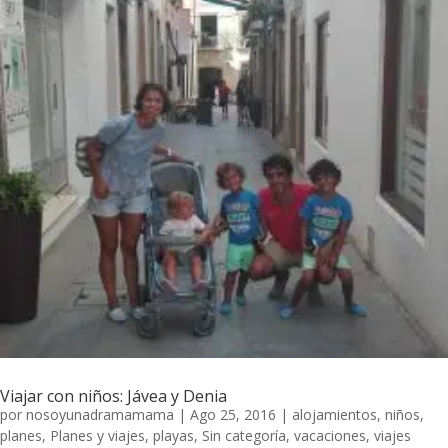
Viajar con niños: Jávea y Denia
por
nosoyunadramamama
|
Ago 25, 2016
|
alojamientos
,
niños
,
planes
,
Planes y viajes
,
playas
,
Sin categoría
,
vacaciones
,
viajes