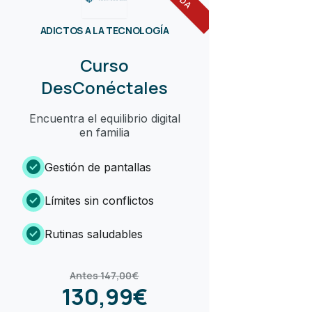
ADICTOS A LA TECNOLOGÍA
Curso
DesConéctales
Encuentra el equilibrio digital
en familia
check_circle
Gestión de pantallas
check_circle
Límites sin conflictos
check_circle
Rutinas saludables
Antes 147,00€
130,99€