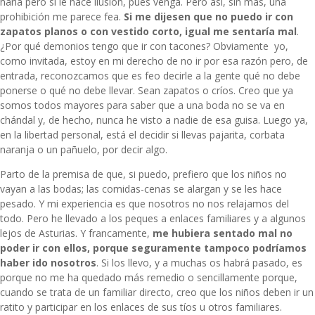
haría pero si le hace ilusión, pues venga. Pero así, sin más, una
prohibición me parece fea.
Si me dijesen que no puedo ir con
zapatos planos o con vestido corto, igual me sentaría mal
.
¿Por qué demonios tengo que ir con tacones? Obviamente yo,
como invitada, estoy en mi derecho de no ir por esa razón pero, de
entrada, reconozcamos que es feo decirle a la gente qué no debe
ponerse o qué no debe llevar. Sean zapatos o críos. Creo que ya
somos todos mayores para saber que a una boda no se va en
chándal y, de hecho, nunca he visto a nadie de esa guisa. Luego ya,
en la libertad personal, está el decidir si llevas pajarita, corbata
naranja o un pañuelo, por decir algo.
Parto de la premisa de que, si puedo, prefiero que los niños no
vayan a las bodas; las comidas-cenas se alargan y se les hace
pesado. Y mi experiencia es que nosotros no nos relajamos del
todo. Pero he llevado a los peques a enlaces familiares y a algunos
lejos de Asturias. Y francamente,
me hubiera sentado mal no
poder ir con ellos, porque seguramente tampoco podríamos
haber ido nosotros
. Si los llevo, y a muchas os habrá pasado, es
porque no me ha quedado más remedio o sencillamente porque,
cuando se trata de un familiar directo, creo que los niños deben ir un
ratito y participar en los enlaces de sus tíos u otros familiares.