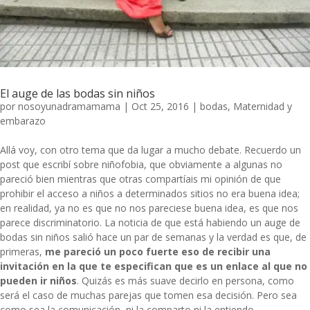
El auge de las bodas sin niños
por
nosoyunadramamama
|
Oct 25, 2016
|
bodas
,
Maternidad y
embarazo
Allá voy, con otro tema que da lugar a mucho debate. Recuerdo un
post que escribí sobre
niñofobia
, que obviamente a algunas no
pareció bien mientras que otras compartíais mi opinión de que
prohibir el acceso a niños a determinados sitios no era buena idea;
en realidad, ya no es que no nos pareciese buena idea, es que nos
parece discriminatorio. La noticia de que está habiendo un
auge de
bodas sin niños
salió hace un par de semanas y la verdad es que, de
primeras,
me pareció un poco fuerte eso de recibir una
invitación en la que te especifican que es un enlace al que no
pueden ir niños
. Quizás es más suave decirlo en persona, como
será el caso de muchas parejas que tomen esa decisión. Pero sea
como sea la comunicación, ni la comparto ni la entiendo.