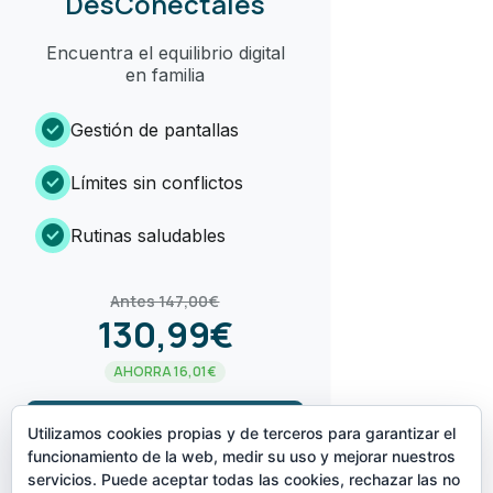
DesConéctales
Encuentra el equilibrio digital
en familia
check_circle
Gestión de pantallas
check_circle
Límites sin conflictos
check_circle
Rutinas saludables
Antes 147,00€
130,99€
AHORRA 16,01€
arrow_forward
¡LO QUIERO!
Utilizamos cookies propias y de terceros para garantizar el
funcionamiento de la web, medir su uso y mejorar nuestros
servicios. Puede aceptar todas las cookies, rechazar las no