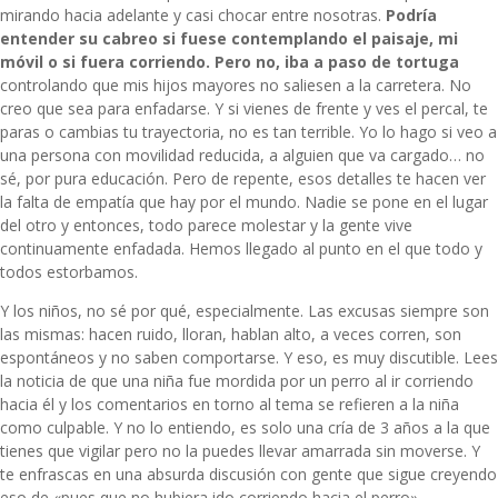
mirando hacia adelante y casi chocar entre nosotras.
Podría
entender su cabreo si fuese contemplando el paisaje, mi
móvil o si fuera corriendo. Pero no, iba a paso de tortuga
controlando que mis hijos mayores no saliesen a la carretera. No
creo que sea para enfadarse. Y si vienes de frente y ves el percal, te
paras o cambias tu trayectoria, no es tan terrible. Yo lo hago si veo a
una persona con movilidad reducida, a alguien que va cargado… no
sé, por pura educación. Pero de repente, esos detalles te hacen ver
la falta de empatía que hay por el mundo. Nadie se pone en el lugar
del otro y entonces, todo parece molestar y la gente vive
continuamente enfadada. Hemos llegado al punto en el que todo y
todos estorbamos.
Y los niños, no sé por qué, especialmente. Las excusas siempre son
las mismas: hacen ruido, lloran, hablan alto, a veces corren, son
espontáneos y no saben comportarse. Y eso, es muy discutible. Lees
la noticia de que
una niña fue mordida por un perro
al ir corriendo
hacia él y los comentarios en torno al tema se refieren a la niña
como culpable. Y no lo entiendo, es solo una cría de 3 años a la que
tienes que vigilar pero no la puedes llevar amarrada sin moverse. Y
te enfrascas en una absurda discusión con gente que sigue creyendo
eso de «pues que no hubiera ido corriendo hacia el perro».