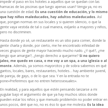
impedir el paso en los hoteles a aquellos que se quedan con las
hamacas de las piscinas que luego apenas usan? Venga ya, no es
una cuestión de edad.
Es una cuestión de educación, y lo mismo
que hay niños maleducados, hay adultos maleducados.
Así
que, pongan normas en sus locales y si quieren silencio, o que la
gente vaya vestida de tal o cual manera, exíjanlo a mayores y niños,
pero no discriminen.
Hasta donde yo sé, un restaurante es un sitio para comer, donde la
gente charla y donde, por cierto, me he encontrado infinidad de
veces grupos de gente mayor haciendo mucho ruido. ¿Y qué?, ¿me
tengo que amargar?, ¿tengo derecho a quejarme?
Si no quiero
jaleo, me quedo en casa, o me voy a un spa, a una iglesia o al
monte.
Además, ya somos mayorcitos y de sobra sabemos en qué
garitos, locales, bares, restaurantes, hoteles… hay ambiente juvenil,
de pareja, de gays, o de lo que sea. Y en la entrada no te
pone»Preferimos que no entren heterosexuales».
En realidad, y para aquellos que estén pensando lanzarse a mi
yugular bajo el argumento de que ya hay muchos sitios donde
pueden estar los niños y que menudo problemón no poder entrar en
unos pocos, diré que no, no es éso lo que me molesta.
Es la idea