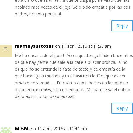
esta claro que es un tema que te crispa pq he visto que has
hablado mas veces de el jeje. Sólo pido empatia por las dos
partes, no solo por una!
Reply
mamaysuscosas
on 11 abril, 2016 at 11:33 am
Me ha encantado el post!!! Yo es que tengo la idea hace años
de que hay gente que sale a la calle a buscar bronca…si no
es que no se entiende la falta de tacto y de empatía de la
que hacen gala muchos y muchas!! Con lo fácil que es ser
amable de verdad . . . En cuanto a los locales en los que no
dejan entrar niñ@s, sin comentarios. Me parece ya el colmo
de lo absurdo. Un beso guapa!!
Reply
M.F.M.
on 11 abril, 2016 at 11:44 am