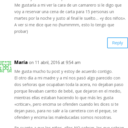
Me gustaría a mi ver la cara de un camarero si le digo que
voy a reservar una cena de carta para 15 personas un
martes por la noche y justo al final le suelto… «y dos niños».
A ver si me dice que no (hummmm, esto lo tengo que
probar)
Reply
María
on 11 abril, 2016 at 9:54 am
Me gusta mucho tu post y estoy de acuerdo contigo.
El otro día a mi madre y a mí nos pasó algo parecido con
dos señoras que ocupaban toda la acera, no dejaban paso
porque llevaban carrito de bebé, que dejaron en el medio,
mientras ellas estaban haciendo lo que más les gusta
«criticar», pero encima se ofenden cuando les dices si te
dejan paso, para no salir a la carretera con el peque, se
ofenden y encima las maleducadas somos nosotras.
En cuanto a que los niños, ellos NO sobran, los que sobran