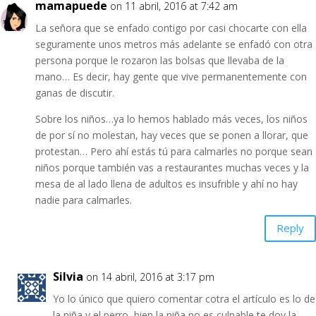
mamapuede
on 11 abril, 2016 at 7:42 am
La señora que se enfado contigo por casi chocarte con ella
seguramente unos metros más adelante se enfadó con otra
persona porque le rozaron las bolsas que llevaba de la
mano… Es decir, hay gente que vive permanentemente con
ganas de discutir.
Sobre los niños…ya lo hemos hablado más veces, los niños
de por sí no molestan, hay veces que se ponen a llorar, que
protestan… Pero ahí estás tú para calmarles no porque sean
niños porque también vas a restaurantes muchas veces y la
mesa de al lado llena de adultos es insufrible y ahí no hay
nadie para calmarles.
Reply
Silvia
on 14 abril, 2016 at 3:17 pm
Yo lo único que quiero comentar cotra el artículo es lo de
la niña y el perro, bien la niña no es culpable te doy la