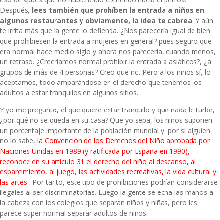
Después,
lees también que prohíben la entrada a niños en
algunos restaurantes y obviamente, la idea te cabrea
. Y aún
te irrita más que la gente lo defienda. ¿Nos parecería igual de bien
que prohibiesen la entrada a mujeres en general? pues seguro que
era normal hace medio siglo y ahora nos parecería, cuando menos,
un retraso. ¿Creeríamos normal prohibir la entrada a asiáticos?, ¿a
grupos de más de 4 personas? Creo que no. Pero a los niños sí, lo
aceptamos, todo amparándose en el derecho que tenemos los
adultos a estar tranquilos en algunos sitios.
Y yo me pregunto, el que quiere estar tranquilo y que nada le turbe,
¿por qué no se queda en su casa? Que yo sepa, los niños suponen
un porcentaje importante de la población mundial y, por si alguien
no lo sabe,
la Convención de los Derechos del Niño aprobada por
Naciones Unidas en 1989 (y ratificada por España en 1990),
reconoce en su artículo 31 el derecho del niño al descanso, al
esparcimiento, al juego, las actividades recreativas, la vida cultural y
las artes
. Por tanto, este tipo de prohibiciones podrían considerarse
ilegales al ser discriminatorias. Luego la gente se echa las manos a
la cabeza con los colegios que separan niños y niñas, pero les
parece super normal separar adultos de niños.